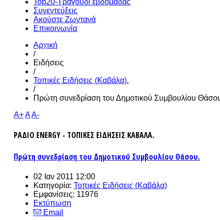
Top20-Τραγούδι εβδομάδας
Συνεντεύξεις
Ακούστε Ζωντανά
Επικοινωνία
Αρχική
/
Ειδήσεις
/
Τοπικές Ειδήσεις (Καβάλα).
/
Πρώτη συνεδρίαση του Δημοτικού Συμβουλίου Θάσου
A+
A
A-
ΡΑΔΙΟ ENERGY - ΤΟΠΙΚΕΣ ΕΙΔΗΣΕΙΣ ΚΑΒΑΛΑ.
Πρώτη συνεδρίαση του Δημοτικού Συμβουλίου Θάσου.
02 Ιαν 2011 12:00
Κατηγορία:
Τοπικές Ειδήσεις (Καβάλα)
Εμφανίσεις: 11976
Εκτύπωση
Email