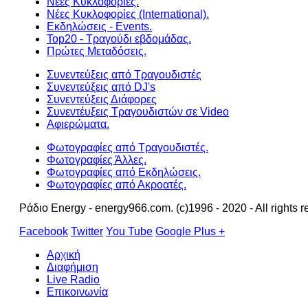
Νέες Κυκλοφορίες.
Νέες Κυκλοφορίες (International).
Εκδηλώσεις - Events.
Top20 - Τραγούδι εβδομάδας.
Πρώτες Μεταδόσεις.
Συνεντεύξεις από Τραγουδιστές
Συνεντεύξεις από DJ's
Συνεντεύξεις Διάφορες
Συνεντέυξεις Τραγουδιστών σε Video
Αφιερώματα.
Φωτογραφίες από Τραγουδιστές.
Φωτογραφίες Άλλες.
Φωτογραφίες από Εκδηλώσεις.
Φωτογραφίες από Ακροατές.
Ράδιο Energy - energy966.com. (c)1996 - 2020 - All rights r
Facebook
Twitter
You Tube
Google Plus +
Αρχική
Διαφήμιση
Live Radio
Επικοινωνία