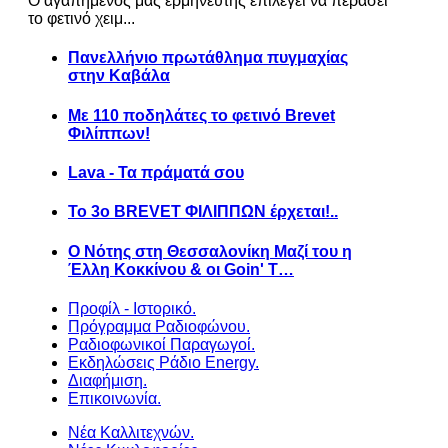
Ο αγαπημένος μας ερμηνευτής επιλέγει να περάσει
το φετινό χειμ...
Πανελλήνιο πρωτάθλημα πυγμαχίας
στην Καβάλα
Με 110 ποδηλάτες το φετινό Brevet
Φιλίππων!
Lava - Τα πράματά σου
Το 3ο BREVET ΦΙΛΙΠΠΩΝ έρχεται!..
Ο Νότης στη Θεσσαλονίκη Μαζί του η
Έλλη Κοκκίνου & οι Goin' T…
Προφίλ - Ιστορικό.
Πρόγραμμα Ραδιοφώνου.
Ραδιοφωνικοί Παραγωγοί.
Εκδηλώσεις Ράδιο Energy.
Διαφήμιση.
Επικοινωνία.
Νέα Καλλιτεχνών.