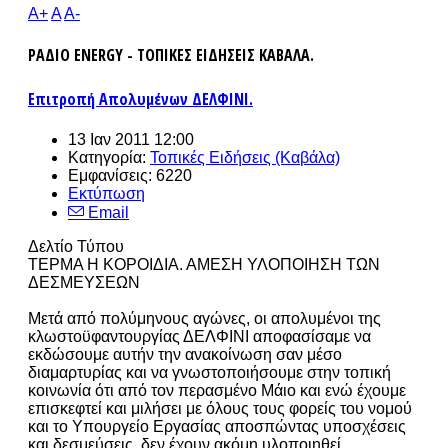
A+
A
A-
ΡΑΔΙΟ ENERGY - ΤΟΠΙΚΕΣ ΕΙΔΗΣΕΙΣ ΚΑΒΑΛΑ.
Επιτροπή Aπολυμένων ΔΕΛΦΙΝΙ.
13 Ιαν 2011 12:00
Κατηγορία:
Τοπικές Ειδήσεις (Καβάλα)
Εμφανίσεις: 6220
Εκτύπωση
Email
Δελτίο Τύπου
ΤΕΡΜΑ Η ΚΟΡΟΙΔΙΑ. ΑΜΕΣΗ ΥΛΟΠΟΙΗΣΗ ΤΩΝ
ΔΕΣΜΕΥΣΕΩΝ
Μετά από πολύμηνους αγώνες, οι απολυμένοι της
κλωστοϋφαντουργίας ΔΕΛΦΙΝΙ αποφασίσαμε να
εκδώσουμε αυτήν την ανακοίνωση σαν μέσο
διαμαρτυρίας και να γνωστοποιήσουμε στην τοπική
κοινωνία ότι από τον περασμένο Μάιο και ενώ έχουμε
επισκεφτεί και μιλήσει με όλους τους φορείς του νομού
και το Υπουργείο Εργασίας αποσπώντας υποσχέσεις
και δεσμεύσεις, δεν έχουν ακόμη υλοποιηθεί.