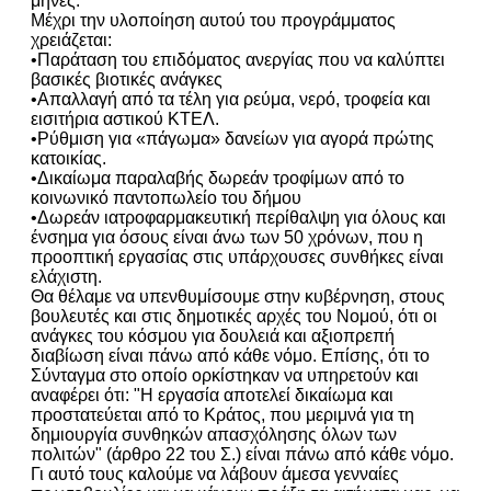
μήνες.
Μέχρι την υλοποίηση αυτού του πρoγράμματος
χρειάζεται:
•Παράταση του επιδόματος ανεργίας που να καλύπτει
βασικές βιοτικές ανάγκες
•Απαλλαγή από τα τέλη για ρεύμα, νερό, τροφεία και
εισιτήρια αστικού ΚΤΕΛ.
•Ρύθμιση για «πάγωμα» δανείων για αγορά πρώτης
κατοικίας.
•Δικαίωμα παραλαβής δωρεάν τροφίμων από το
κοινωνικό παντοπωλείο του δήμου
•Δωρεάν ιατροφαρμακευτική περίθαλψη για όλους και
ένσημα για όσους είναι άνω των 50 χρόνων, που η
προοπτική εργασίας στις υπάρχουσες συνθήκες είναι
ελάχιστη.
Θα θέλαμε να υπενθυμίσουμε στην κυβέρνηση, στους
βουλευτές και στις δημοτικές αρχές του Νομού, ότι οι
ανάγκες του κόσμου για δουλειά και αξιοπρεπή
διαβίωση είναι πάνω από κάθε νόμο. Επίσης, ότι το
Σύνταγμα στο οποίο ορκίστηκαν να υπηρετούν και
αναφέρει ότι: "Η εργασία αποτελεί δικαίωμα και
προστατεύεται από το Κράτος, που μεριμνά για τη
δημιουργία συνθηκών απασχόλησης όλων των
πολιτών" (άρθρο 22 του Σ.) είναι πάνω από κάθε νόμο.
Γι αυτό τους καλούμε να λάβουν άμεσα γενναίες