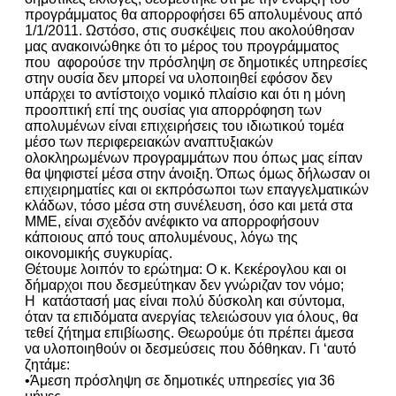
προγράμματος θα απορροφήσει 65 απολυμένους από
1/1/2011. Ωστόσο, στις συσκέψεις που ακολούθησαν
μας ανακοινώθηκε ότι το μέρος του προγράμματος
που αφορούσε την πρόσληψη σε δημοτικές υπηρεσίες
στην ουσία δεν μπορεί να υλοποιηθεί εφόσον δεν
υπάρχει το αντίστοιχο νομικό πλαίσιο και ότι η μόνη
προοπτική επί της ουσίας για απορρόφηση των
απολυμένων είναι επιχειρήσεις του ιδιωτικού τομέα
μέσο των περιφερειακών αναπτυξιακών
ολοκληρωμένων προγραμμάτων που όπως μας είπαν
θα ψηφιστεί μέσα στην άνοιξη. Όπως όμως δήλωσαν οι
επιχειρηματίες και οι εκπρόσωποι των επαγγελματικών
κλάδων, τόσο μέσα στη συνέλευση, όσο και μετά στα
ΜΜΕ, είναι σχεδόν ανέφικτο να απορροφήσουν
κάποιους από τους απολυμένους, λόγω της
οικονομικής συγκυρίας.
Θέτουμε λοιπόν το ερώτημα: Ο κ. Κεκέρογλου και οι
δήμαρχοι που δεσμεύτηκαν δεν γνώριζαν τον νόμο;
H κατάστασή μας είναι πολύ δύσκολη και σύντομα,
όταν τα επιδόματα ανεργίας τελειώσουν για όλους, θα
τεθεί ζήτημα επιβίωσης. Θεωρούμε ότι πρέπει άμεσα
να υλοποιηθούν οι δεσμεύσεις που δόθηκαν. Γι ‘αυτό
ζητάμε:
•Άμεση πρόσληψη σε δημοτικές υπηρεσίες για 36