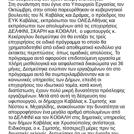
Στη συνάντηση που έγινε στο Υπουργείο Εργασίας τον
Οκτώμβρη, στην οποία παρευρέθηκαν οι κυβερνητικοί
βουλευτές του Ν. Καβάλας και Δράμας, ο πρόεδρος του
ΕΥΚ Καβάλας, εκπρόσωποι του ΟΑΕΔ Αθήνας και
εκπρόσωποι των απολυμένων από τις επιχειρήσεις
ΔΕΛΦΙΝΙ, ΣΚΑΡΗ και ΚΟΘΑΛΗ, ο υφυπουργός κ.
Κεκέρογλου δεσμεύτηκε ότι θα εντάξει τις τρείς
επιχειρήσεις σε ειδικό πρόγραμμα το οποίο θα
χρηματοδοτηθεί από ειδικό αποθεματικό κονδύλιο για
έκτακτες περιπτώσεις όπως ομαδικές απολύσεις. Το
πρόγραμμα αυτό αφορούσε επιδοτούμενη εργασία με
πλήρη μισθολογικά και ασφαλιστικά δικαιώματα για 36
μήνες. Δεσμεύτηκε ενώπιον των εργαζομένων ότι στο
πρόγραμμα αυτό θα συμπεριλαμβάνονταν και οι
κοινωνικές υπηρεσίες των Δήμων, επειδή οι
επιχειρήσεις του ιδιωτικού τομέα, κατά κοινή
διαπίστωση, έχουν πολύ μικρή δυνατότητα πρόσληψης
εργαζομένων. Μετά από αυτή τη δέσμευση του
υφυπουργού, οι δήμαρχοι Καβάλας κ. Σιμιτσής και
Νέστου κ. Μιχαηλίδης, ανακοίνωσαν την δυνατότητα να
απορροφήσουν ένα μεγάλο αριθμό απολυμένων από
το ΔΕΛΦΙΝΙ και τον ΚΟΘΑΛΗ στις δημοτικές υπηρεσίες
των δήμων Καβάλας και Χρυσούπολης αντίστοιχα.
Ειδικότερα, ο κ. Σιμιτσής, τέσσερις(!) μέρες πριν τις
δημοτικές εκλογές, δεσμεύτηκε ότι με την έναρξη του