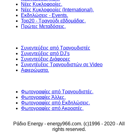
Νέες Κυκλοφορίες.
Νέες Κυκλοφορίες (International).
Εκδηλώσεις - Events.
Top20 - Τραγούδι εβδομάδας.
Πρώτες Μεταδόσεις.
Συνεντεύξεις από Τραγουδιστές
Συνεντεύξεις από DJ's
Συνεντεύξεις Διάφορες
Συνεντέυξεις Τραγουδιστών σε Video
Αφιερώματα.
Φωτογραφίες από Τραγουδιστές.
Φωτογραφίες Άλλες.
Φωτογραφίες από Εκδηλώσεις.
Φωτογραφίες από Ακροατές.
Ράδιο Energy - energy966.com. (c)1996 - 2020 - All
rights reserved.