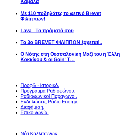
Καβάλα
Με 110 ποδηλάτες το φετινό Brevet
Φιλίππων!
Lava - Τα πράματά σου
Το 3ο BREVET ΦΙΛΙΠΠΩΝ έρχεται!..
Ο Νότης στη Θεσσαλονίκη Μαζί του η Έλλη
Κοκκίνου & οι Goin' T…
Προφίλ - Ιστορικό.
Πρόγραμμα Ραδιοφώνου.
Ραδιοφωνικοί Παραγωγοί.
Εκδηλώσεις Ράδιο Energy.
Διαφήμιση.
Επικοινωνία.
Νέα Καλλιτεχνών.