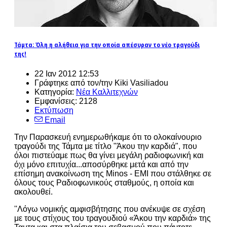
Τάμτα: Όλη η αλήθεια για την οποία απέσυραν το νέο τραγούδι
της!
22 Ιαν 2012 12:53
Γράφτηκε από τον/την Kiki Vasiliadou
Κατηγορία:
Νέα Καλλιτεχνών
Εμφανίσεις: 2128
Εκτύπωση
Email
Την Παρασκευή ενημερωθήκαμε ότι το ολοκαίνουριο
τραγούδι της Τάμτα με τίτλο "Άκου την καρδιά", που
όλοι πιστεύαμε πως θα γίνει μεγάλη ραδιοφωνική και
όχι μόνο επιτυχία...αποσύρθηκε μετά και από την
επίσημη ανακοίνωση της Minos - EMI που στάλθηκε σε
όλους τους Ραδιοφωνικούς σταθμούς, η οποία και
ακολουθεί.
''Λόγω νομικής αμφισβήτησης που ανέκυψε σε σχέση
με τους στίχους του τραγουδιού «Άκου την καρδιά» της