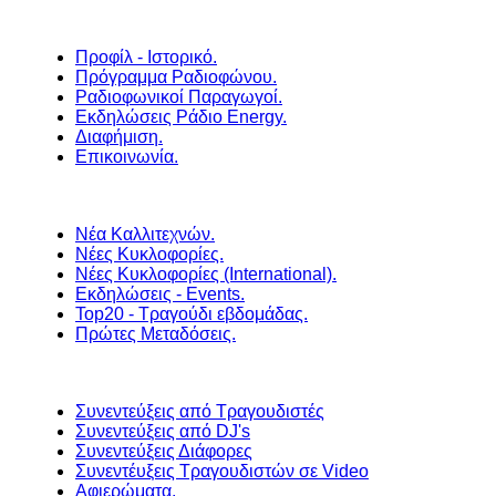
Προφίλ - Ιστορικό.
Πρόγραμμα Ραδιοφώνου.
Ραδιοφωνικοί Παραγωγοί.
Εκδηλώσεις Ράδιο Energy.
Διαφήμιση.
Επικοινωνία.
Νέα Καλλιτεχνών.
Νέες Κυκλοφορίες.
Νέες Κυκλοφορίες (International).
Εκδηλώσεις - Events.
Top20 - Τραγούδι εβδομάδας.
Πρώτες Μεταδόσεις.
Συνεντεύξεις από Τραγουδιστές
Συνεντεύξεις από DJ's
Συνεντεύξεις Διάφορες
Συνεντέυξεις Τραγουδιστών σε Video
Αφιερώματα.