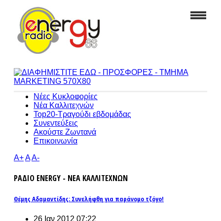
Νέες Κυκλοφορίες
Νέα Καλλιτεχνών
Top20-Τραγούδι εβδομάδας
Συνεντεύξεις
Ακούστε Ζωντανά
Επικοινωνία
A+
A
A-
ΡΑΔΙΟ ENERGY - ΝΕΑ ΚΑΛΛΙΤΕΧΝΩΝ
Θέμης Αδαμαντίδης: Συνελήφθη για παράνομο τζόγο!
26 Ιαν 2012 07:22