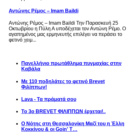
Αντώνης Ρέμος – Imam Baildi
Αντώνης Ρέμος – Imam Baildi Την Παρασκευή 25
Οκτωβρίου η Πύλη Α υποδέχεται τον Αντώνη Ρέμο. Ο
αγαπημένος μας ερμηνευτής επιλέγει να περάσει το
φετινό χειμ...
Πανελλήνιο πρωτάθλημα πυγμαχίας στην
Καβάλα
Με 110 ποδηλάτες το φετινό Brevet
Φιλίππων!
Lava - Τα πράματά σου
Το 3ο BREVET ΦΙΛΙΠΠΩΝ έρχεται!..
Ο Νότης στη Θεσσαλονίκη Μαζί του η Έλλη
Κοκκίνου & οι Goin' T…