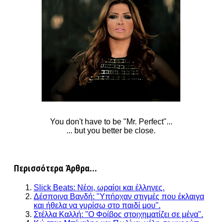
You don't have to be "Mr. Perfect"...
... but you better be close.
Περισσότερα Άρθρα...
Slick Beats: Νέοι, ωραίοι και έλληνες.
Δέσποινα Βανδή: "Υπήρχαν στιγμές που έκλαιγα
και ήθελα να γυρίσω στο παιδί μου".
Στέλλα Καλλή: "Ο Φοίβος στοιχηματίζει σε μένα".