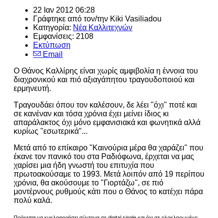
22 Ιαν 2012 06:28
Γράφτηκε από τον/την Kiki Vasiliadou
Κατηγορία:
Νέα Καλλιτεχνών
Εμφανίσεις: 2108
Εκτύπωση
Email
O Θάνος Καλλίρης είναι χωρίς αμφιβολία η έννοια του
διαχρονικού και πιό αξιαγάπητου τραγουδοποιού και
ερμηνευτή.
Τραγουδάει όπου τον καλέσουν, δε λέει "όχι" ποτέ και
σε κανέναν και τόσα χρόνια έχει μείνει ίδιος κι
απαράλακτος όχι μόνο εμφανισιακά και φωνητικά αλλά
κυρίως "εσωτερικά"...
Μετά από το επίκαιρο "Καινούρια μέρα θα χαράζει" που
έκανε τον πανικό του στα Ραδιόφωνα, έρχεται να μας
χαρίσει μια ήδη γνωστή του επιτυχία που
πρωτοακούσαμε το 1993. Μετά λοιπόν από 19 περίπου
χρόνια, θα ακούσουμε το "Γιορτάζω", σε πιό
μοντέρνους ρυθμούς κάτι που ο Θάνος το κατέχει πάρα
πολύ καλά.
Πρόκειται να κυκλοφορήσει σύντομα σε digital single και όχι σε ολοκληρωμένο