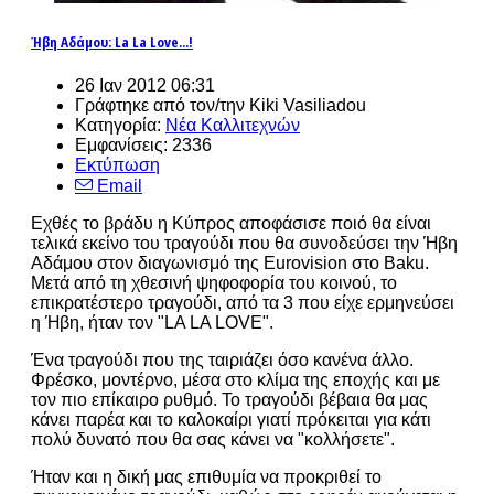
Ήβη Αδάμου: La La Love...!
26 Ιαν 2012 06:31
Γράφτηκε από τον/την Kiki Vasiliadou
Κατηγορία:
Νέα Καλλιτεχνών
Εμφανίσεις: 2336
Εκτύπωση
Email
Εχθές το βράδυ η Κύπρος αποφάσισε ποιό θα είναι
τελικά εκείνο του τραγούδι που θα συνοδεύσει την Ήβη
Αδάμου στον διαγωνισμό της Eurovision στο Baku.
Μετά από τη χθεσινή ψηφοφορία του κοινού, το
επικρατέστερο τραγούδι, από τα 3 που είχε ερμηνεύσει
η Ήβη, ήταν τον "LA LA LOVE".
Ένα τραγούδι που της ταιριάζει όσο κανένα άλλο.
Φρέσκο, μοντέρνο, μέσα στο κλίμα της εποχής και με
τον πιο επίκαιρο ρυθμό. Το τραγούδι βέβαια θα μας
κάνει παρέα και το καλοκαίρι γιατί πρόκειται για κάτι
πολύ δυνατό που θα σας κάνει να "κολλήσετε".
Ήταν και η δική μας επιθυμία να προκριθεί το