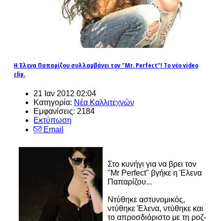
Η Έλενα Παπαρίζου συλλαμβάνει τον "Mr. Perfect"! To νέο video
clip.
21 Ιαν 2012 02:04
Κατηγορία:
Νέα Καλλιτεχνών
Εμφανίσεις: 2184
Εκτύπωση
Email
Στο κυνήγι για να βρει τον
"Mr Perfect" βγήκε η Έλενα
Παπαρίζου...
Ντύθηκε αστυνομικός,
ντύθηκε Έλενα, ντύθηκε και
το απροσδιόριστο με τη ροζ-