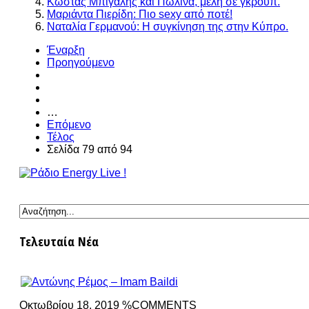
Κώστας Μπίγαλης και Πωλίνα, μέλη σε γκρούπ.
Μαριάντα Πιερίδη: Πιο sexy από ποτέ!
Ναταλία Γερμανού: Η συγκίνηση της στην Κύπρο.
Έναρξη
Προηγούμενο
…
Επόμενο
Τέλος
Σελίδα 79 από 94
Τελευταία Νέα
Οκτωβρίου 18, 2019 %COMMENTS