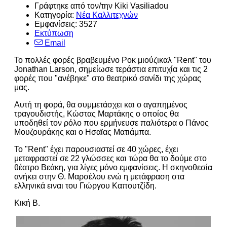
Γράφτηκε από τον/την Kiki Vasiliadou
Κατηγορία:
Νέα Καλλιτεχνών
Εμφανίσεις: 3527
Εκτύπωση
Email
Το πολλές φορές βραβευμένο Ροκ μιούζικαλ "Rent" του
Jonathan Larson, σημείωσε τεράστια επιτυχία και τις 2
φορές που "ανέβηκε" στο θεατρικό σανίδι της χώρας
μας.
Αυτή τη φορά, θα συμμετάσχει και ο αγαπημένος
τραγουδιστής, Κώστας Μαρτάκης ο οποίος θα
υποδηθεί τον ρόλο που ερμήνευσε παλιότερα ο Πάνος
Μουζουράκης και ο Ησαϊας Ματιάμπα.
Το "Rent" έχει παρουσιαστεί σε 40 χώρες, έχει
μεταφραστεί σε 22 γλώσσες και τώρα θα το δούμε στο
θέατρο Βεάκη, για λίγες μόνο εμφανίσεις. Η σκηνοθεσία
ανήκει στην Θ. Μαρσέλου ενώ η μετάφραση στα
ελληνικά ειναι του Γιώργου Καπουτζίδη.
Κική Β.