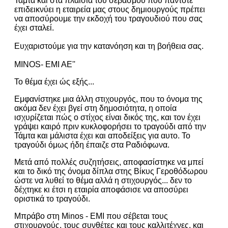
Ταμτα και στα πλαίσια του σεβασμού που πάντοτε
επιδεικνύει η εταιρεία μας στους δημιουργούς πρέπει
να αποσύρουμε την εκδοχή του τραγουδιού που σας
έχει σταλεί.
Ευχαριστούμε για την κατανόηση και τη βοήθεια σας.
MINOS- EMI AE''
Το θέμα έχει ώς εξής...
Εμφανίστηκε μια άλλη στιχουργός, που το όνομα της
ακόμα δεν έχει βγεί στη δημοσιότητα, η οποία
ισχυρίζεται πώς ο στίχος είναι δικός της, και τον έχει
γράψει καιρό πριν κυκλοφορήσει το τραγούδι από την
Τάμτα και μάλιστα έχει και αποδείξεις για αυτο. Το
τραγούδι όμως ήδη έπαιζε στα Ραδιόφωνα.
Μετά από πολλές συζητήσεις, αποφασίστηκε να μπεί
και το δικό της όνομα δίπλα στης Βίκυς Γεροθόδωρου
ώστε να λυθεί το θέμα αλλά η στιχουργός... δεν το
δέχτηκε κι έτσι η εταιρία αποφάσισε να αποσύρει
οριστικά το τραγούδι.
Μπράβο στη Minos - EMI που σέβεται τους
στιχουργούς, τους συνθέτες και τους καλλιτέχνες, και