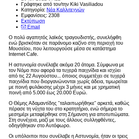
Γράφτηκε από τον/την Kiki Vasiliadou
Κατηγορία:
Νέα Καλλιτεχνών
Εμφανίσεις: 2308
Εκτύπωση
Email
O πολύ αγαπητός λαϊκός τραγουδιστής, συνελήφθη
ενώ βρισκόταν σε παράνομο καζίνο στη περιοχή του
Μουσείου, που λειτουργούσε μέσα σε κατάστημα
Internet Cafe.
H αστυνομία συνέλαβε ακόμα 20 άτομα. Σύμφωνα με
τον Νόμο που αφορά τα τυχερά παιχνίδια και ισχύει
από τις 22 Αυγούστου... όποιος συμμετέχει σε τυχερά
παιχνίδια που διοργανώνονται χωρίς άδεια, τιμωρείται
με ποινή φυλάκισης μέχρι 3 μήνες και με χρηματική
ποινή από 5.000 έως 20.000 Ευρώ.
Ο Θέμης Αδαμαντίδης "ταλαιπωρήθηκε" αρκετά, καθώς
πέρασε τη νύχτα του στο κρατητήριο, ενώ σήμερα το
μεσημέρι μεταφέρθηκε στη Σήμανση για αποτυπώματα.
Στη συνέχεια, μαζί με τους άλλους συλληφθέντες,
οδηγήθηκαν στο Αυτόφωρο.
Οι υπόλοιποι που συνέλαβε η Αστυνομία, ήταν οι τρεις