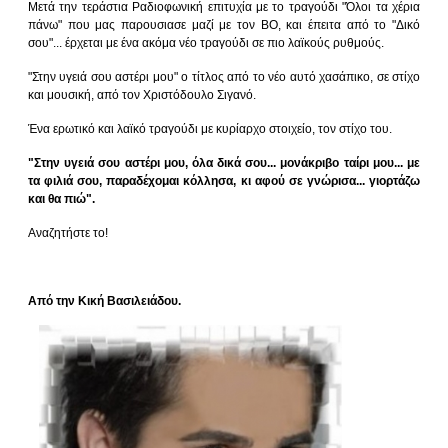
Μετά την τεράστια Ραδιοφωνική επιτυχία με το τραγούδι "Όλοι τα χέρια
πάνω" που μας παρουσιασε μαζί με τον ΒΟ, και έπειτα από το "Δικό
σου"... έρχεται με ένα ακόμα νέο τραγούδι σε πιο λαϊκούς ρυθμούς.
"Στην υγειά σου αστέρι μου" ο τίτλος από το νέο αυτό χασάπικο, σε στίχο
και μουσική, από τον Χριστόδουλο Σιγανό.
Ένα ερωτικό και λαϊκό τραγούδι με κυρίαρχο στοιχείο, τον στίχο του.
"Στην υγειά σου αστέρι μου, όλα δικά σου... μονάκριβο ταίρι μου... με
τα φιλιά σου, παραδέχομαι κόλλησα, κι αφού σε γνώρισα... γιορτάζω
και θα πιώ".
Αναζητήστε το!
Από την Κική Βασιλειάδου.