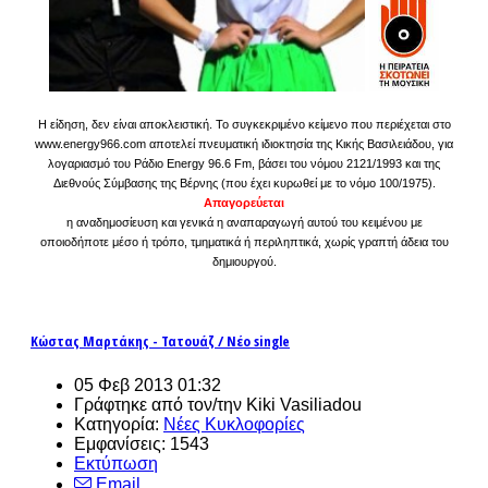
Η είδηση, δεν είναι αποκλειστική. Το συγκεκριμένο κείμενο που περιέχεται στο
www.energy966.com αποτελεί πνευματική ιδιοκτησία της Κικής Βασιλειάδου, για
λογαριασμό του Ράδιο Energy 96.6 Fm, βάσει του νόμου 2121/1993 και της
Διεθνούς Σύμβασης της Βέρνης (που έχει κυρωθεί με το νόμο 100/1975).
Απαγορεύεται
η αναδημοσίευση και γενικά η αναπαραγωγή αυτού του κειμένου με
οποιοδήποτε μέσο ή τρόπο, τμηματικά ή περιληπτικά, χωρίς γραπτή άδεια του
δημιουργού.
Κώστας Μαρτάκης - Τατουάζ / Νέο single
05 Φεβ 2013 01:32
Γράφτηκε από τον/την Kiki Vasiliadou
Κατηγορία:
Νέες Κυκλοφορίες
Εμφανίσεις: 1543
Εκτύπωση
Email