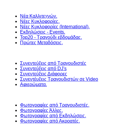
Νέα Καλλιτεχνών.
Νέες Κυκλοφορίες.
Νέες Κυκλοφορίες (International).
Εκδηλώσεις - Events.
Top20 - Τραγούδι εβδομάδας.
Πρώτες Μεταδόσεις.
Συνεντεύξεις από Τραγουδιστές
Συνεντεύξεις από DJ's
Συνεντεύξεις Διάφορες
Συνεντέυξεις Τραγουδιστών σε Video
Αφιερώματα.
Φωτογραφίες από Τραγουδιστές.
Φωτογραφίες Άλλες.
Φωτογραφίες από Εκδηλώσεις.
Φωτογραφίες από Ακροατές.