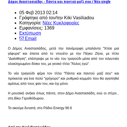
Δήμος Αναστασιάδης - Πάντα και παντού μαζί σου / Νέο single
05 Φεβ 2013 02:14
Γράφτηκε από τον/την Kiki Vasiliadou
Κατηγορία:
Νέες Κυκλοφορίες
Εμφανίσεις: 1369
Εκτύπωση
Email
Ο Δήμος Αναστασιάδης, μετά την πανέμορφη μπαλάντα "Χτίσε μια
γέφυρα" και έπειτα από το ντουέτο με την Πέγκυ Ζήνα, με τίτλο
"Διαίσθηση", επέστρεψε με το νέο του τραγούδι μέσα από τον τελευταίο
ολοκληρωμένο δίσκο του, με γενικό τίτλο "Άλλος εγώ".
Το νέο τραγούδι φέρει τον τίτλο "Πάντα και παντού μαζί σου" και
πρόκειται για ένα πολύ "γρήγορο" και ρυθμικό κομμάτι που θα αγαπηθεί
αμέσως από τους φαν του, και όχι μόνο.
Η μουσική ανήκει όπως πάντα, στον Δήμο Αναστασιάδη, ενώ οι στίχοι...
στη Βίκυ Γεροθόδωρου.
Το ακούμε δυνατά, στο Ράδιο Energy 96.6