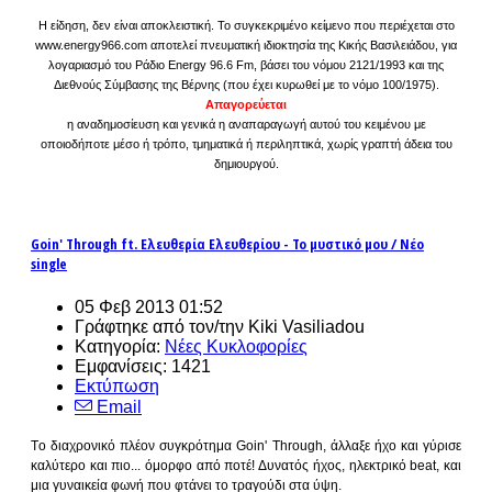
Η είδηση, δεν είναι αποκλειστική. Το συγκεκριμένο κείμενο που περιέχεται στο
www.energy966.com αποτελεί πνευματική ιδιοκτησία της Κικής Βασιλειάδου, για
λογαριασμό του Ράδιο Energy 96.6 Fm, βάσει του νόμου 2121/1993 και της
Διεθνούς Σύμβασης της Βέρνης (που έχει κυρωθεί με το νόμο 100/1975).
Απαγορεύεται
η αναδημοσίευση και γενικά η αναπαραγωγή αυτού του κειμένου με
οποιοδήποτε μέσο ή τρόπο, τμηματικά ή περιληπτικά, χωρίς γραπτή άδεια του
δημιουργού.
Goin' Through ft. Ελευθερία Ελευθερίου - Το μυστικό μου / Νέο
single
05 Φεβ 2013 01:52
Γράφτηκε από τον/την Kiki Vasiliadou
Κατηγορία:
Νέες Κυκλοφορίες
Εμφανίσεις: 1421
Εκτύπωση
Email
Τo διαχρονικό πλέον συγκρότημα Goin' Through, άλλαξε ήχο και γύρισε
καλύτερο και πιο... όμορφο από ποτέ! Δυνατός ήχος, ηλεκτρικό beat, και
μια γυναικεία φωνή που φτάνει το τραγούδι στα ύψη.