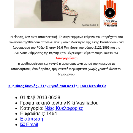
Η είδηση, δεν είναι αποκλειστική. Το συγκεκριμένο κείμενο που περιέχεται στο
www.energy966.com αποτελεί πνευματική ιδιοκτησία της Κικής Βασιλειάδου, για
λογαριασμό του Ράδιο Energy 96.6 Fm, βάσει του νόμου 2121/1993 και της
Διεθνούς Σύμβασης της Βέρνης (που έχει κυρωθεί με το νόμο 100/1975).
Απαγορεύεται
η αναδημοσίευση και γενικά η αναπαραγωγή αυτού του κειμένου με
οποιοδήποτε μέσο ή τρόπο, τμηματικά ή περιληπτικά, χωρίς γραπτή άδεια του
δημιουργού.
Κυριάκος Κυανός - Στην υγειά σου αστέρι μου / Νεο single
01 Φεβ 2013 06:38
Γράφτηκε από τον/την Kiki Vasiliadou
Κατηγορία:
Νέες Κυκλοφορίες
Εμφανίσεις: 1464
Εκτύπωση
Email