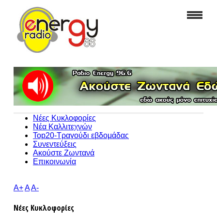
Νέες Κυκλοφορίες
Νέα Καλλιτεχνών
Top20-Τραγούδι εβδομάδας
Συνεντεύξεις
Ακούστε Ζωντανά
Επικοινωνία
A+
A
A-
Νέες Κυκλοφορίες