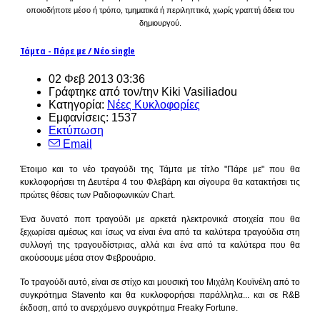
οποιοδήποτε μέσο ή τρόπο, τμηματικά ή περιληπτικά, χωρίς γραπτή άδεια του
δημιουργού.
Τάμτα - Πάρε με / Νέο single
02 Φεβ 2013 03:36
Γράφτηκε από τον/την Kiki Vasiliadou
Κατηγορία:
Νέες Κυκλοφορίες
Εμφανίσεις: 1537
Εκτύπωση
Email
Έτοιμο και το νέο τραγούδι της Τάμτα με τίτλο "Πάρε με" που θα
κυκλοφορήσει τη Δευτέρα 4 του Φλεβάρη και σίγουρα θα κατακτήσει τις
πρώτες θέσεις των Ραδιοφωνικών Chart.
Ένα δυνατό ποπ τραγούδι με αρκετά ηλεκτρονικά στοιχεία που θα
ξεχωρίσει αμέσως και ίσως να είναι ένα από τα καλύτερα τραγούδια στη
συλλογή της τραγουδίστριας, αλλά και ένα από τα καλύτερα που θα
ακούσουμε μέσα στον Φεβρουάριο.
Το τραγούδι αυτό, είναι σε στίχο και μουσική του Μιχάλη Κουϊνέλη από το
συγκρότημα Stavento και θα κυκλοφορήσει παράλληλα... και σε R&B
έκδοση, από το ανερχόμενο συγκρότημα Freaky Fortune.