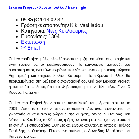
Lexicon Project - Χρόνια πολλά / Νέο single
05 Φεβ 2013 02:32
Γράφτηκε από τον/την Kiki Vasiliadou
Κατηγορία:
Νέες Κυκλοφορίες
Εμφανίσεις: 1304
Εκτύπωση
Email
Οι LexiconProject μόλις ολοκλήρωσαν τη μίξη του νέου τους single και
είναι έτοιμοι να το κυκλοφορήσουν! Το καινούργιο τραγούδι του
συγκροτήματος έχει τίτλο «Χρόνια Πολλά» και είναι σε μουσική Γιώργου
Δημητριάδη και στίχους Στέλιου Κάτσαρη. Το «Χρόνια Πολλά» θα
περιλαμβάνεται στη δεύτερη δισκογραφική δουλειά των Lexicon Project,
η οποία θα κυκλοφορήσει το Φεβρουάριο με τον τίτλο «Δεν Είναι Ο
Κόσμος Για ‘Σενα».
Οι Lexicon Project ξεκίνησαν τη συναυλιακή τους δραστηριότητα το
2009. Από τότε έχουν πραγματοποιήσει ζωντανές εμφανίσεις σε
γνωστούς συναυλιακούς χώρους της Αθήνας, όπως ο Σταυρός Του
Νότου, το Κοο Κοο, το Κύτταρο, η Αρχιτεκτονική κ.α. και έχουν μοιραστεί
τη σκηνή με σπουδαίους Έλληνες και ξένους καλλιτέχνες όπως ο Παύλος
Παυλίδης, ο Θανάσης Παπακωνσταντίνου, ο Λεωνίδας Μπαλάφας, οι
Puressence κ.α.