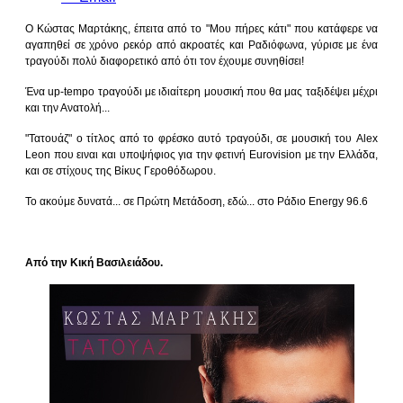
Ο Κώστας Μαρτάκης, έπειτα από το "Μου πήρες κάτι" που κατάφερε να
αγαπηθεί σε χρόνο ρεκόρ από ακροατές και Ραδιόφωνα, γύρισε με ένα
τραγούδι πολύ διαφορετικό από ότι τον έχουμε συνηθίσει!
Ένα up-tempo τραγούδι με ιδιαίτερη μουσική που θα μας ταξιδέψει μέχρι
και την Ανατολή...
"Τατουάζ" ο τίτλος από το φρέσκο αυτό τραγούδι, σε μουσική του Alex
Leon που ειναι και υποψήφιος για την φετινή Eurovision με την Ελλάδα,
και σε στίχους της Βίκυς Γεροθόδωρου.
Το ακούμε δυνατά... σε Πρώτη Μετάδοση, εδώ... στο Ράδιο Energy 96.6
Από την Κική Βασιλειάδου.