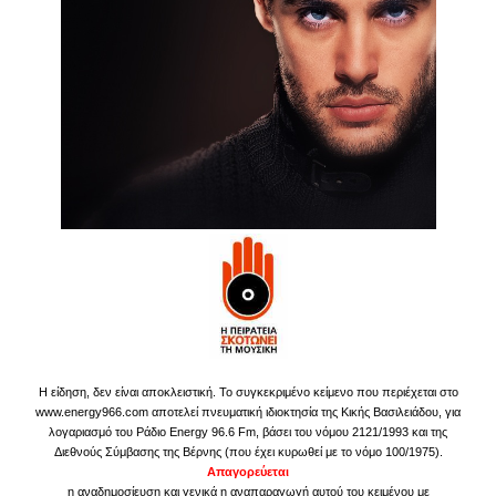
Η είδηση, δεν είναι αποκλειστική. Το συγκεκριμένο κείμενο που περιέχεται στο
www.energy966.com αποτελεί πνευματική ιδιοκτησία της Κικής Βασιλειάδου, για
λογαριασμό του Ράδιο Energy 96.6 Fm, βάσει του νόμου 2121/1993 και της
Διεθνούς Σύμβασης της Βέρνης (που έχει κυρωθεί με το νόμο 100/1975).
Απαγορεύεται
η αναδημοσίευση και γενικά η αναπαραγωγή αυτού του κειμένου με