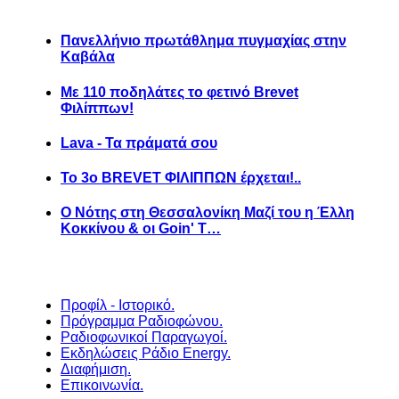
Πανελλήνιο πρωτάθλημα πυγμαχίας στην
Καβάλα
Με 110 ποδηλάτες το φετινό Brevet
Φιλίππων!
Lava - Τα πράματά σου
Το 3ο BREVET ΦΙΛΙΠΠΩΝ έρχεται!..
Ο Νότης στη Θεσσαλονίκη Μαζί του η Έλλη
Κοκκίνου & οι Goin' T…
Προφίλ - Ιστορικό.
Πρόγραμμα Ραδιοφώνου.
Ραδιοφωνικοί Παραγωγοί.
Εκδηλώσεις Ράδιο Energy.
Διαφήμιση.
Επικοινωνία.