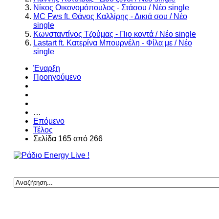
Νίκος Οικονομόπουλος - Στάσου / Νέο single
MC Fws ft. Θάνος Καλλίρης - Δικιά σου / Νέο
single
Κωνσταντίνος Τζούμας - Πιο κοντά / Νέο single
Lastart ft. Κατερίνα Μπουρνέλη - Φίλα με / Νέο
single
Έναρξη
Προηγούμενο
…
Επόμενο
Τέλος
Σελίδα 165 από 266