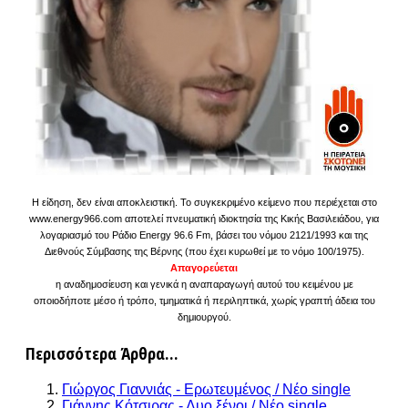
Η είδηση, δεν είναι αποκλειστική. Το συγκεκριμένο κείμενο που περιέχεται στο
www.energy966.com αποτελεί πνευματική ιδιοκτησία της Κικής Βασιλειάδου, για
λογαριασμό του Ράδιο Energy 96.6 Fm, βάσει του νόμου 2121/1993 και της
Διεθνούς Σύμβασης της Βέρνης (που έχει κυρωθεί με το νόμο 100/1975).
Απαγορεύεται
η αναδημοσίευση και γενικά η αναπαραγωγή αυτού του κειμένου με
οποιοδήποτε μέσο ή τρόπο, τμηματικά ή περιληπτικά, χωρίς γραπτή άδεια του
δημιουργού.
Περισσότερα Άρθρα...
Γιώργος Γιαννιάς - Ερωτευμένος / Νέο single
Γιάννης Κότσιρας - Δυο ξένοι / Νέο single