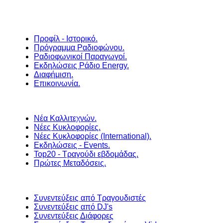
Προφίλ - Ιστορικό.
Πρόγραμμα Ραδιοφώνου.
Ραδιοφωνικοί Παραγωγοί.
Εκδηλώσεις Ράδιο Energy.
Διαφήμιση.
Επικοινωνία.
Νέα Καλλιτεχνών.
Νέες Κυκλοφορίες.
Νέες Κυκλοφορίες (International).
Εκδηλώσεις - Events.
Top20 - Τραγούδι εβδομάδας.
Πρώτες Μεταδόσεις.
Συνεντεύξεις από Τραγουδιστές
Συνεντεύξεις από DJ's
Συνεντεύξεις Διάφορες