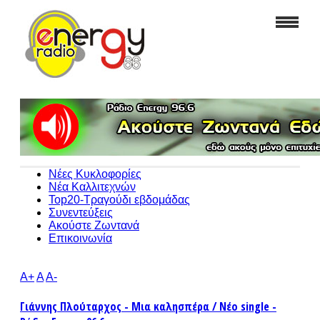
Νέες Κυκλοφορίες
Νέα Καλλιτεχνών
Top20-Τραγούδι εβδομάδας
Συνεντεύξεις
Ακούστε Ζωντανά
Επικοινωνία
A+
A
A-
Γιάννης Πλούταρχος - Μια καλησπέρα / Νέο single -