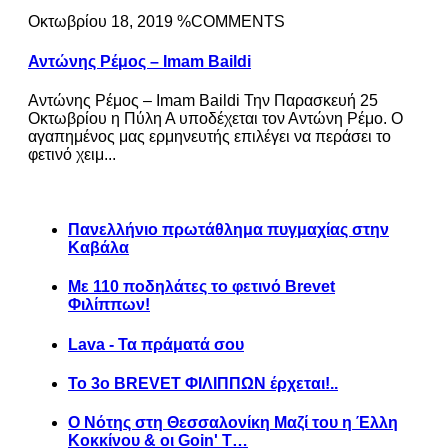
Οκτωβρίου 18, 2019 %COMMENTS
Αντώνης Ρέμος – Imam Baildi
Αντώνης Ρέμος – Imam Baildi Την Παρασκευή 25
Οκτωβρίου η Πύλη Α υποδέχεται τον Αντώνη Ρέμο. Ο
αγαπημένος μας ερμηνευτής επιλέγει να περάσει το
φετινό χειμ...
Πανελλήνιο πρωτάθλημα πυγμαχίας στην
Καβάλα
Με 110 ποδηλάτες το φετινό Brevet
Φιλίππων!
Lava - Τα πράματά σου
Το 3ο BREVET ΦΙΛΙΠΠΩΝ έρχεται!..
Ο Νότης στη Θεσσαλονίκη Μαζί του η Έλλη
Κοκκίνου & οι Goin' T…