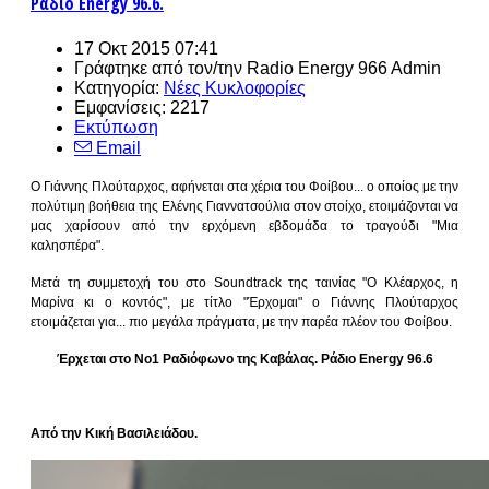
Ράδιο Energy 96.6.
17 Οκτ 2015 07:41
Γράφτηκε από τον/την
Radio Energy 966 Admin
Κατηγορία:
Νέες Κυκλοφορίες
Εμφανίσεις: 2217
Εκτύπωση
Email
Ο Γιάννης Πλούταρχος, αφήνεται στα χέρια του Φοίβου... ο οποίος με την
πολύτιμη βοήθεια της Ελένης Γιαννατσούλια στον στοίχο, ετοιμάζονται να
μας χαρίσουν από την ερχόμενη εβδομάδα το τραγούδι "Μια
καλησπέρα".
Μετά τη συμμετοχή του στο Soundtrack της ταινίας "Ο Κλέαρχος, η
Μαρίνα κι ο κοντός", με τίτλο "Έρχομαι" ο Γιάννης Πλούταρχος
ετοιμάζεται για... πιο μεγάλα πράγματα, με την παρέα πλέον του Φοίβου.
Έρχεται στο Νο1 Ραδιόφωνο της Καβάλας. Ράδιο Energy 96.6
Από την Κική Βασιλειάδου.