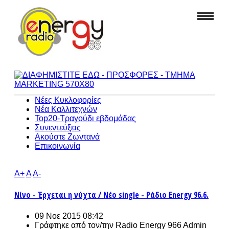
Νέες Κυκλοφορίες
Νέα Καλλιτεχνών
Top20-Τραγούδι εβδομάδας
Συνεντεύξεις
Ακούστε Ζωντανά
Επικοινωνία
A+
A
A-
Νίνο - Έρχεται η νύχτα / Νέο single - Ράδιο Energy 96.6.
09 Νοε 2015 08:42
Γράφτηκε από τον/την
Radio Energy 966 Admin