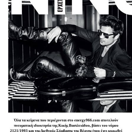
Όλα τα κείμενα που περιέχονται στο energy966.com αποτελούν
πνευματική ιδιοκτησία της Κικής Βασιλειάδου, βάσει του νόμου
2121/1993 και της Διεθνούς Σύμβασης της Βέρνης (που έχει κυρωθεί