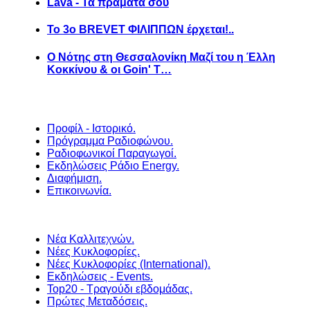
Lava - Τα πράματά σου
Το 3ο BREVET ΦΙΛΙΠΠΩΝ έρχεται!..
Ο Νότης στη Θεσσαλονίκη Μαζί του η Έλλη
Κοκκίνου & οι Goin' T…
Προφίλ - Ιστορικό.
Πρόγραμμα Ραδιοφώνου.
Ραδιοφωνικοί Παραγωγοί.
Εκδηλώσεις Ράδιο Energy.
Διαφήμιση.
Επικοινωνία.
Νέα Καλλιτεχνών.
Νέες Κυκλοφορίες.
Νέες Κυκλοφορίες (International).
Εκδηλώσεις - Events.
Top20 - Τραγούδι εβδομάδας.
Πρώτες Μεταδόσεις.