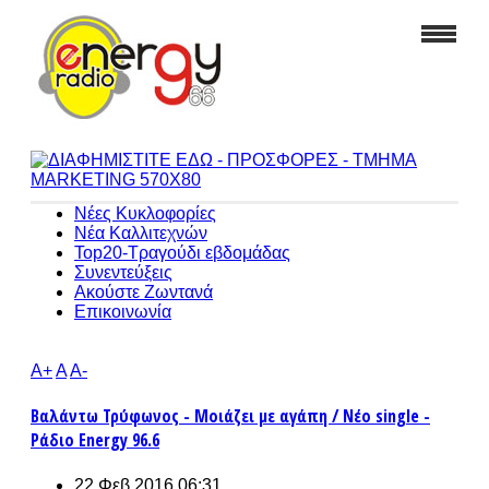
Νέες Κυκλοφορίες
Νέα Καλλιτεχνών
Top20-Τραγούδι εβδομάδας
Συνεντεύξεις
Ακούστε Ζωντανά
Επικοινωνία
A+
A
A-
Βαλάντω Τρύφωνος - Μοιάζει με αγάπη / Νέο single -
Ράδιο Energy 96.6
22 Φεβ 2016 06:31