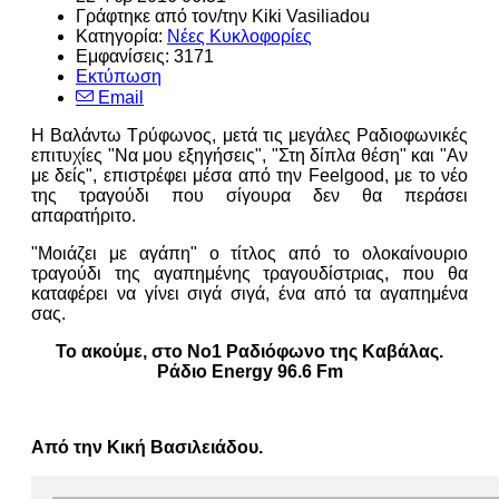
Γράφτηκε από τον/την
Kiki Vasiliadou
Κατηγορία:
Νέες Κυκλοφορίες
Εμφανίσεις: 3171
Εκτύπωση
Email
Η Βαλάντω Τρύφωνος, μετά τις μεγάλες Ραδιοφωνικές
επιτυχίες "Να μου εξηγήσεις", "Στη δίπλα θέση" και "Αν
με δείς", επιστρέφει μέσα από την Feelgood, με το νέο
της τραγούδι που σίγουρα δεν θα περάσει
απαρατήριτο.
"Μοιάζει με αγάπη" ο τίτλος από το ολοκαίνουριο
τραγούδι της αγαπημένης τραγουδίστριας, που θα
καταφέρει να γίνει σιγά σιγά, ένα από τα αγαπημένα
σας.
Το ακούμε, στο Νο1 Ραδιόφωνο της Καβάλας.
Ράδιο Energy 96.6 Fm
Από την Κική Βασιλειάδου.