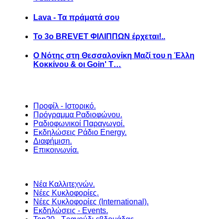
Lava - Τα πράματά σου
Το 3ο BREVET ΦΙΛΙΠΠΩΝ έρχεται!..
Ο Νότης στη Θεσσαλονίκη Μαζί του η Έλλη
Κοκκίνου & οι Goin' T…
Προφίλ - Ιστορικό.
Πρόγραμμα Ραδιοφώνου.
Ραδιοφωνικοί Παραγωγοί.
Εκδηλώσεις Ράδιο Energy.
Διαφήμιση.
Επικοινωνία.
Νέα Καλλιτεχνών.
Νέες Κυκλοφορίες.
Νέες Κυκλοφορίες (International).
Εκδηλώσεις - Events.