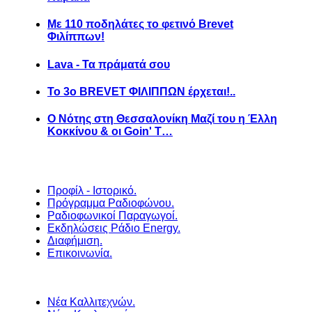
Με 110 ποδηλάτες το φετινό Brevet
Φιλίππων!
Lava - Τα πράματά σου
Το 3ο BREVET ΦΙΛΙΠΠΩΝ έρχεται!..
Ο Νότης στη Θεσσαλονίκη Μαζί του η Έλλη
Κοκκίνου & οι Goin' T…
Προφίλ - Ιστορικό.
Πρόγραμμα Ραδιοφώνου.
Ραδιοφωνικοί Παραγωγοί.
Εκδηλώσεις Ράδιο Energy.
Διαφήμιση.
Επικοινωνία.
Νέα Καλλιτεχνών.