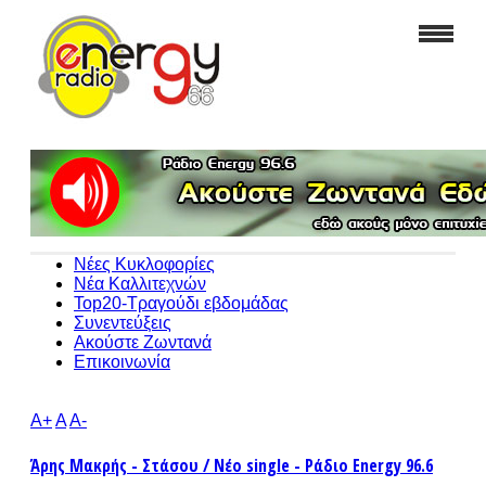
Νέες Κυκλοφορίες
Νέα Καλλιτεχνών
Top20-Τραγούδι εβδομάδας
Συνεντεύξεις
Ακούστε Ζωντανά
Επικοινωνία
A+
A
A-
Άρης Μακρής - Στάσου / Νέο single - Ράδιο Energy 96.6