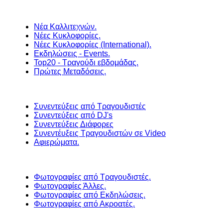
Νέα Καλλιτεχνών.
Νέες Κυκλοφορίες.
Νέες Κυκλοφορίες (International).
Εκδηλώσεις - Events.
Top20 - Τραγούδι εβδομάδας.
Πρώτες Μεταδόσεις.
Συνεντεύξεις από Τραγουδιστές
Συνεντεύξεις από DJ's
Συνεντεύξεις Διάφορες
Συνεντέυξεις Τραγουδιστών σε Video
Αφιερώματα.
Φωτογραφίες από Τραγουδιστές.
Φωτογραφίες Άλλες.
Φωτογραφίες από Εκδηλώσεις.
Φωτογραφίες από Ακροατές.