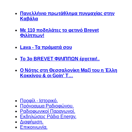
Πανελλήνιο πρωτάθλημα πυγμαχίας στην
Καβάλα
Με 110 ποδηλάτες το φετινό Brevet
Φιλίππων!
Lava - Τα πράματά σου
Το 3ο BREVET ΦΙΛΙΠΠΩΝ έρχεται!..
Ο Νότης στη Θεσσαλονίκη Μαζί του η Έλλη
Κοκκίνου & οι Goin' T…
Προφίλ - Ιστορικό.
Πρόγραμμα Ραδιοφώνου.
Ραδιοφωνικοί Παραγωγοί.
Εκδηλώσεις Ράδιο Energy.
Διαφήμιση.
Επικοινωνία.