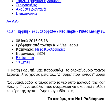
Top20-Τραγούδι εβδομάδας
Συνεντεύξεις
Ακούστε Ζωντανά
Επικοινωνία
A+
A
A-
Καίτη Γαρμπή - Σαββατόβραδο / Νέο single - Ράδιο Energy 96.
08 Ιουλ 2016 05:16
Γράφτηκε από τον/την
Kiki Vasiliadou
Κατηγορία:
Νέες Κυκλοφορίες
Εμφανίσεις: 3824
Εκτύπωση
Email
Η Καίτη Γαρμπή, μας παρουσιάζει το ολοκαίνουριο τραγού
Σχοινάς, λίγα χρόνια μετά το... "Ζήσαμε" που "έντυσε" μου
"Σαββατόβραδο" ο τίτλος από το νέο αυτό τραγούδι της Καί
Ελένης Γιαννατσούλια, που αναμένεται να ακουστεί πολύ, κ
καριέρα της αγαπημένης τραγουδίστριας.
Το ακούμε, στο Νο1 Ραδιόφωνο 