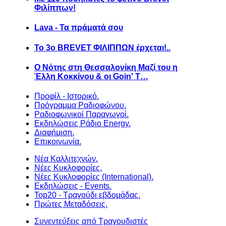
Φιλίππων!
Lava - Τα πράματά σου
Το 3ο BREVET ΦΙΛΙΠΠΩΝ έρχεται!..
Ο Νότης στη Θεσσαλονίκη Μαζί του η
Έλλη Κοκκίνου & οι Goin' T…
Προφίλ - Ιστορικό.
Πρόγραμμα Ραδιοφώνου.
Ραδιοφωνικοί Παραγωγοί.
Εκδηλώσεις Ράδιο Energy.
Διαφήμιση.
Επικοινωνία.
Νέα Καλλιτεχνών.
Νέες Κυκλοφορίες.
Νέες Κυκλοφορίες (International).
Εκδηλώσεις - Events.
Top20 - Τραγούδι εβδομάδας.
Πρώτες Μεταδόσεις.
Συνεντεύξεις από Τραγουδιστές