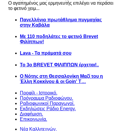
Ο αγαπημένος μας ερμηνευτής επιλέγει να περάσει
το φετινό χειμ...
Πανελλήνιο πρωτάθλημα πυγμαχίας
στην Καβάλα
Με 110 ποδηλάτες το φετινό Brevet
Φιλίππων!
Lava - Τα πράματά σου
Το 3ο BREVET ΦΙΛΙΠΠΩΝ έρχεται!..
Ο Νότης στη Θεσσαλονίκη Μαζί του η
Έλλη Κοκκίνου & οι Goin' T…
Προφίλ - Ιστορικό.
Πρόγραμμα Ραδιοφώνου.
Ραδιοφωνικοί Παραγωγοί.
Εκδηλώσεις Ράδιο Energy.
Διαφήμιση.
Επικοινωνία.
Νέα Καλλιτεχνών.