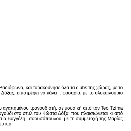
αδιόφωνα, και ταρακούνησε όλα τα clubs της χώρας, με το
όξας, επιστρέφει να κάνει... φασαρία, με το ολοκαίνουριο
ου αγαπημένου τραγουδιστή, σε μουσική από τον Teo Tzima
αγούδι στο στυλ του Κώστα Δόξα, που πλαισιώνεται κι από
οθεσία Βαγγέλη Τσαουσόπουλου, με τη συμμετοχή της Μαρίας
υ κ.α.