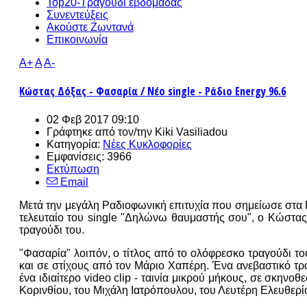
Top20-Τραγούδι εβδομάδας
Συνεντεύξεις
Ακούστε Ζωντανά
Επικοινωνία
A+
A
A-
Κώστας Δόξας - Φασαρία / Νέο single - Ράδιο Energy 96.6
02 Φεβ 2017 09:10
Γράφτηκε από τον/την
Kiki Vasiliadou
Κατηγορία:
Νέες Κυκλοφορίες
Εμφανίσεις: 3966
Εκτύπωση
Email
Μετά την μεγάλη Ραδιοφωνική επιτυχία που σημείωσε στα Ρ
τελευταίο του single "Δηλώνω θαυμαστής σου", ο Κώστας Δ
τραγούδι του.
"Φασαρία" λοιπόν, ο τίτλος από το ολόφρεσκο τραγούδι τ
και σε στίχους από τον Μάριο Χαπέρη. Ένα ανεβαστικό τρ
ένα ιδιαίτερο video clip - ταινία μικρού μήκους, σε σκην
Κορινθίου, του Μιχάλη Ιατρόπουλου, του Λευτέρη Ελευθερίο