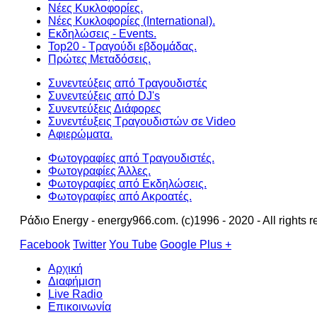
Νέες Κυκλοφορίες.
Νέες Κυκλοφορίες (International).
Εκδηλώσεις - Events.
Top20 - Τραγούδι εβδομάδας.
Πρώτες Μεταδόσεις.
Συνεντεύξεις από Τραγουδιστές
Συνεντεύξεις από DJ's
Συνεντεύξεις Διάφορες
Συνεντέυξεις Τραγουδιστών σε Video
Αφιερώματα.
Φωτογραφίες από Τραγουδιστές.
Φωτογραφίες Άλλες.
Φωτογραφίες από Εκδηλώσεις.
Φωτογραφίες από Ακροατές.
Ράδιο Energy - energy966.com. (c)1996 - 2020 - All rights r
Facebook
Twitter
You Tube
Google Plus +
Αρχική
Διαφήμιση
Live Radio
Επικοινωνία