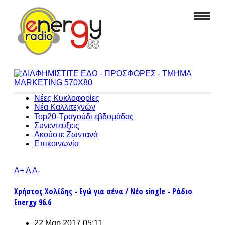
Νέες Κυκλοφορίες
Νέα Καλλιτεχνών
Top20-Τραγούδι εβδομάδας
Συνεντεύξεις
Ακούστε Ζωντανά
Επικοινωνία
A+
A
A-
Χρήστος Χολίδης - Εγώ για σένα / Νέο single - Ράδιο
Energy 96.6
22 Μαρ 2017 05:11