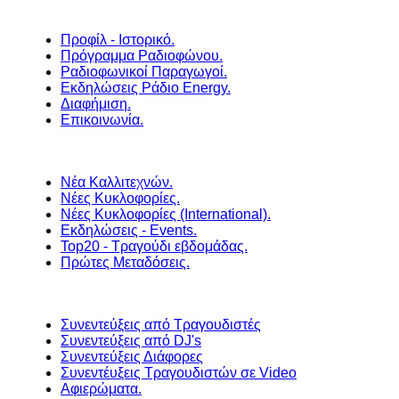
Προφίλ - Ιστορικό.
Πρόγραμμα Ραδιοφώνου.
Ραδιοφωνικοί Παραγωγοί.
Εκδηλώσεις Ράδιο Energy.
Διαφήμιση.
Επικοινωνία.
Νέα Καλλιτεχνών.
Νέες Κυκλοφορίες.
Νέες Κυκλοφορίες (International).
Εκδηλώσεις - Events.
Top20 - Τραγούδι εβδομάδας.
Πρώτες Μεταδόσεις.
Συνεντεύξεις από Τραγουδιστές
Συνεντεύξεις από DJ's
Συνεντεύξεις Διάφορες
Συνεντέυξεις Τραγουδιστών σε Video
Αφιερώματα.