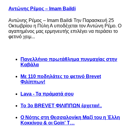
Αντώνης Ρέμος – Imam Baildi
Αντώνης Ρέμος – Imam Baildi Την Παρασκευή 25
Οκτωβρίου η Πύλη Α υποδέχεται τον Αντώνη Ρέμο. Ο
αγαπημένος μας ερμηνευτής επιλέγει να περάσει το
φετινό χειμ...
Πανελλήνιο πρωτάθλημα πυγμαχίας στην
Καβάλα
Με 110 ποδηλάτες το φετινό Brevet
Φιλίππων!
Lava - Τα πράματά σου
Το 3ο BREVET ΦΙΛΙΠΠΩΝ έρχεται!..
Ο Νότης στη Θεσσαλονίκη Μαζί του η Έλλη
Κοκκίνου & οι Goin' T…