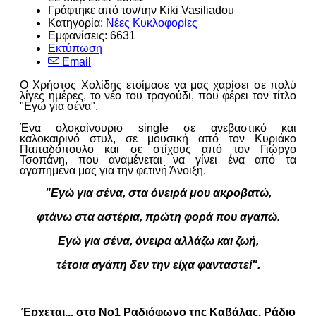
Γράφτηκε από τον/την
Kiki Vasiliadou
Κατηγορία:
Νέες Κυκλοφορίες
Εμφανίσεις: 6631
Εκτύπωση
Email
Ο Χρήστος Χολίδης ετοίμασε να μας χαρίσει σε πολύ
λίγες ημέρες, το νέο του τραγούδι, που φέρει τον τίτλο
"Εγώ για σένα".
Ένα ολοκαίνουριο single σε ανεβαστικό και
καλοκαιρινό στυλ, σε μουσική από τον Κυριάκο
Παπαδόπουλο και σε στίχους από τον Γιώργο
Τσοπάνη, που αναμένεται να γίνει ένα από τα
αγαπημένα μας για την φετινή Άνοιξη.
"Εγώ για σένα, στα όνειρά μου ακροβατώ,
φτάνω στα αστέρια, πρώτη φορά που αγαπώ.
Εγώ για σένα, όνειρα αλλάζω και ζωή,
τέτοια αγάπη δεν την είχα φανταστεί".
Έρχεται... στο Νο1 Ραδιόφωνο της Καβάλας. Ράδιο