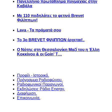
Πανελλήνιο πρωτάθλημα πυγμαχίας στην
Καβάλα
Με 110 ποδηλάτες το φετινό Brevet
Φιλίππων!
Lava - Τα πράματά σου
Το 3ο BREVET ΦΙΛΙΠΠΩΝ έρχεται!..
Ο Νότης στη Θεσσαλονίκη Μαζί του η Έλλη
Κοκκίνου & οι Goin' T…
Προφίλ - Ιστορικό.
Πρόγραμμα Ραδιοφώνου.
Ραδιοφωνικοί Παραγωγοί.
Εκδηλώσεις Ράδιο Energy.
Διαφήμιση.
Επικοινωνία.