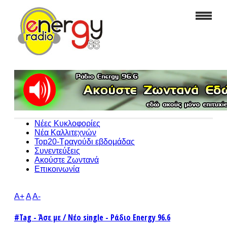
Νέες Κυκλοφορίες
Νέα Καλλιτεχνών
Top20-Τραγούδι εβδομάδας
Συνεντεύξεις
Ακούστε Ζωντανά
Επικοινωνία
A+
A
A-
#Tag - Άσε με / Νέο single - Ράδιο Energy 96.6