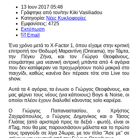
13 Ιουν 2017 05:48
Γράφτηκε από τον/την
Kiki Vasiliadou
Κατηγορία:
Νέες Κυκλοφορίες
Εμφανίσεις: 4725
Εκτύπωση
Email
Ένα χρόνο μετά το X-Factor 1, όπου είχαμε στην κριτική
επιτροπή τον Θοδωρή Μαραντίνη (Onirama), την Τάμτα,
την Πέγκυ Ζήνα, και τον Γιώργο Θεοφάνους,
ετοιμάστηκε μια νεανική αντρική μπάντα από 4 αγόρια
που δεν κατάφεραν να προχωρήσουν πολύ μακριά στο
παιχνίδι, καθώς κανένα δεν πέρασε τότε στα Live του
show.
Αυτά τα 4 αγόρια, τα ένωσε ο Γιώργος Θεοφάνους, και
μας φέρνει τους νέους (για κάποιους) Boys & Noise, οι
οποίοι πλέον έχουν διαλυθεί κάνοντας solo καριέρα.
Ο Γιώργος Παπαναστασίου, ο Χρήστος
Ζαχαρόπουλος, ο Γιώργος Δημηνίκος και ο Τάσος
Γλιάτας (από αριστερά προς τα δεξιά - φωτό), είναι οι
#Tag, που θα μας παρουσιάσουν μάλιστα και το πρώτο
τους τραγούδι σε λίγα 24ωρα, με τον τίτλο "Άσε με" σε