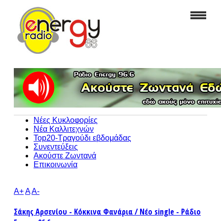
Νέες Κυκλοφορίες
Νέα Καλλιτεχνών
Top20-Τραγούδι εβδομάδας
Συνεντεύξεις
Ακούστε Ζωντανά
Επικοινωνία
A+
A
A-
Σάκης Αρσενίου - Κόκκινα Φανάρια / Νέο single - Ράδιο