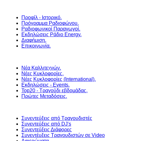
Προφίλ - Ιστορικό.
Πρόγραμμα Ραδιοφώνου.
Ραδιοφωνικοί Παραγωγοί.
Εκδηλώσεις Ράδιο Energy.
Διαφήμιση.
Επικοινωνία.
Νέα Καλλιτεχνών.
Νέες Κυκλοφορίες.
Νέες Κυκλοφορίες (International).
Εκδηλώσεις - Events.
Top20 - Τραγούδι εβδομάδας.
Πρώτες Μεταδόσεις.
Συνεντεύξεις από Τραγουδιστές
Συνεντεύξεις από DJ's
Συνεντεύξεις Διάφορες
Συνεντέυξεις Τραγουδιστών σε Video
Αφιερώματα.