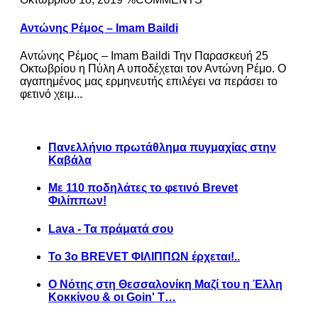
Αντώνης Ρέμος – Imam Baildi
Αντώνης Ρέμος – Imam Baildi Την Παρασκευή 25
Οκτωβρίου η Πύλη Α υποδέχεται τον Αντώνη Ρέμο. Ο
αγαπημένος μας ερμηνευτής επιλέγει να περάσει το
φετινό χειμ...
Πανελλήνιο πρωτάθλημα πυγμαχίας στην
Καβάλα
Με 110 ποδηλάτες το φετινό Brevet
Φιλίππων!
Lava - Τα πράματά σου
Το 3ο BREVET ΦΙΛΙΠΠΩΝ έρχεται!..
Ο Νότης στη Θεσσαλονίκη Μαζί του η Έλλη
Κοκκίνου & οι Goin' T…