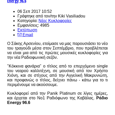
Energy 96.6
06 Σεπ 2017 10:52
Γράφτηκε από τον/την
Kiki Vasiliadou
Κατηγορία:
Νέες Κυκλοφορίες
Εμφανίσεις: 4985
Εκτύπωση
Email
Ο Σάκης Αρσενίου, ετοίμασε να μας παρουσιάσει το νέο
του τραγούδι μέσα στον Σεπτέμβριο, που προβλέπεται
να είναι μια από τις πρώτες μουσικές κυκλοφορίες για
την νέα Ραδιοφωνική σεζόν.
"Κόκκινα φανάρια" ο τίτλος από το επερχόμενο single
του νεαρού καλλιτέχνη, σε μουσική από τον Χρήστο
Χιόνη, και σε στίχους από την Αγγελική Μακρυνιώτη,
και προφανώς ο τίτλος, δείχνει πάνω - κάτω για το τι
περιμένουμε να ακούσουμε.
Κυκλοφορεί από την Panik Platinum σε λίγες ημέρες,
και έρχεται στο Νο1 Ραδιόφωνο της Καβάλας.
Ράδιο
Energy 96.6