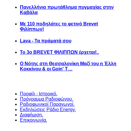
Πανελλήνιο πρωτάθλημα πυγμαχίας στην
Καβάλα
Με 110 ποδηλάτες το φετινό Brevet
Φιλίππων!
Lava - Τα πράματά σου
Το 3ο BREVET ΦΙΛΙΠΠΩΝ έρχεται!..
Ο Νότης στη Θεσσαλονίκη Μαζί του η Έλλη
Κοκκίνου & οι Goin' T…
Προφίλ - Ιστορικό.
Πρόγραμμα Ραδιοφώνου.
Ραδιοφωνικοί Παραγωγοί.
Εκδηλώσεις Ράδιο Energy.
Διαφήμιση.
Επικοινωνία.