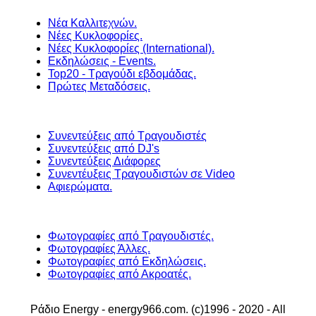
Νέα Καλλιτεχνών.
Νέες Κυκλοφορίες.
Νέες Κυκλοφορίες (International).
Εκδηλώσεις - Events.
Top20 - Τραγούδι εβδομάδας.
Πρώτες Μεταδόσεις.
Συνεντεύξεις από Τραγουδιστές
Συνεντεύξεις από DJ's
Συνεντεύξεις Διάφορες
Συνεντέυξεις Τραγουδιστών σε Video
Αφιερώματα.
Φωτογραφίες από Τραγουδιστές.
Φωτογραφίες Άλλες.
Φωτογραφίες από Εκδηλώσεις.
Φωτογραφίες από Ακροατές.
Ράδιο Energy - energy966.com. (c)1996 - 2020 - All