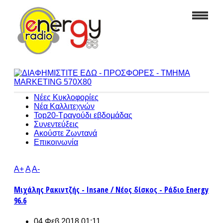
Νέες Κυκλοφορίες
Νέα Καλλιτεχνών
Top20-Τραγούδι εβδομάδας
Συνεντεύξεις
Ακούστε Ζωντανά
Επικοινωνία
A+
A
A-
Μιχάλης Ρακιντζής - Insane / Νέος δίσκος - Ράδιο Energy
96.6
04 Φεβ 2018 01:11