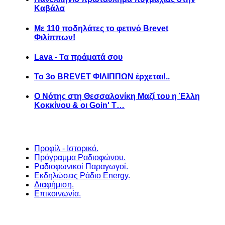
Καβάλα
Με 110 ποδηλάτες το φετινό Brevet
Φιλίππων!
Lava - Τα πράματά σου
Το 3ο BREVET ΦΙΛΙΠΠΩΝ έρχεται!..
Ο Νότης στη Θεσσαλονίκη Μαζί του η Έλλη
Κοκκίνου & οι Goin' T…
Προφίλ - Ιστορικό.
Πρόγραμμα Ραδιοφώνου.
Ραδιοφωνικοί Παραγωγοί.
Εκδηλώσεις Ράδιο Energy.
Διαφήμιση.
Επικοινωνία.