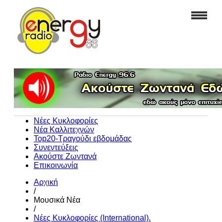
Νέες Κυκλοφορίες
Νέα Καλλιτεχνών
Top20-Τραγούδι εβδομάδας
Συνεντεύξεις
Ακούστε Ζωντανά
Επικοινωνία
Αρχική
/
Μουσικά Νέα
/
Νέες Κυκλοφορίες (International).