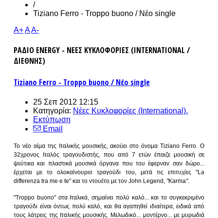
/
Tiziano Ferro - Troppo buono / Νέο single
A+
A
A-
ΡΑΔΙΟ ENERGY - ΝΕΕΣ ΚΥΚΛΟΦΟΡΙΕΣ (INTERNATIONAL /
ΔΙΕΘΝΗΣ)
Tiziano Ferro - Troppo buono / Νέο single
25 Σεπ 2012 12:15
Κατηγορία:
Νέες Κυκλοφορίες (International).
Εκτύπωση
Email
Το νέο αίμα της Ιταλικής μουσικής, ακούει στο όνομα Tiziano Ferro. Ο
32χρονος Ιταλός τραγουδιστής, που από 7 ετών έπαιζε μουσική σε
ψεύτικα και πλαστικά μουσικά όργανα που του έφερναν σαν δώρο...
έρχεται με το ολοκαίνουριο τραγούδι του, μετά τις επιτυχίες "La
differenza tra me e te" και το ντουέτο με τον John Legend,
"
Karma
"
.
"Troppo buono" στα Ιταλικά, σημαίνει πολύ καλό... και το συγκεκριμένο
τραγούδι είναι όντως πολύ καλό, και θα αγαπηθεί ιδιαίτερα, ειδικά από
τους λάτρεις της Ιταλικής μουσικής. Μελωδικό... μοντέρνο... με μυρωδιά