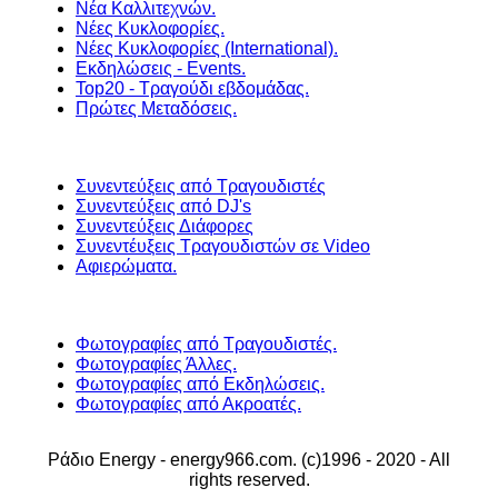
Νέα Καλλιτεχνών.
Νέες Κυκλοφορίες.
Νέες Κυκλοφορίες (International).
Εκδηλώσεις - Events.
Top20 - Τραγούδι εβδομάδας.
Πρώτες Μεταδόσεις.
Συνεντεύξεις από Τραγουδιστές
Συνεντεύξεις από DJ's
Συνεντεύξεις Διάφορες
Συνεντέυξεις Τραγουδιστών σε Video
Αφιερώματα.
Φωτογραφίες από Τραγουδιστές.
Φωτογραφίες Άλλες.
Φωτογραφίες από Εκδηλώσεις.
Φωτογραφίες από Ακροατές.
Ράδιο Energy - energy966.com. (c)1996 - 2020 - All
rights reserved.