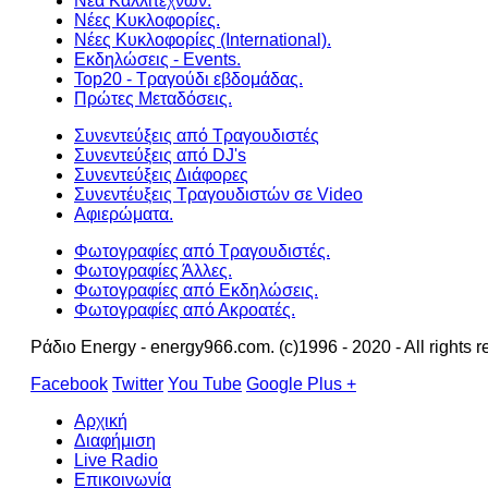
Νέα Καλλιτεχνών.
Νέες Κυκλοφορίες.
Νέες Κυκλοφορίες (International).
Εκδηλώσεις - Events.
Top20 - Τραγούδι εβδομάδας.
Πρώτες Μεταδόσεις.
Συνεντεύξεις από Τραγουδιστές
Συνεντεύξεις από DJ's
Συνεντεύξεις Διάφορες
Συνεντέυξεις Τραγουδιστών σε Video
Αφιερώματα.
Φωτογραφίες από Τραγουδιστές.
Φωτογραφίες Άλλες.
Φωτογραφίες από Εκδηλώσεις.
Φωτογραφίες από Ακροατές.
Ράδιο Energy - energy966.com. (c)1996 - 2020 - All rights r
Facebook
Twitter
You Tube
Google Plus +
Αρχική
Διαφήμιση
Live Radio
Επικοινωνία