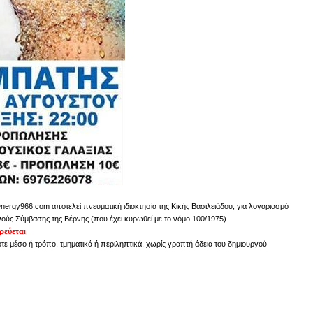
energy966.com αποτελεί πνευματική ιδιοκτησία της Κικής Βασιλειάδου, για λογαριασμό
νούς Σύμβασης της Βέρνης (που έχει κυρωθεί με το νόμο 100/1975).
εύεται
ε μέσο ή τρόπο, τμηματικά ή περιληπτικά, χωρίς γραπτή άδεια του δημιουργού