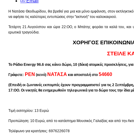
Email
Η Νατάσα Θεοδωρίδου, θα βρεθεί για μια και μόνο εμφάνιση, στον εκπληκτικ
να αφήσει τις καλύτερες εντυπώσεις στην "εκπνοή" του καλοκαιριού.
Τετάρτη 21 Αυγούστου και ώρα 22:ΟΟ, ο Μπάτης φοράει τα καλά του, και υ
ερωτικά τραγούδια.
ΧΟΡΗΓΟΣ ΕΠΙΚΟΙΝΩΝΙΑ
ΣΤΕΙΛΕ ΚΑ
Το Ράδιο Energy 96.6 σας κάνει δώρο, 10 (δέκα) ατομικές προσκλήσεις, 
ΡΕΝ
ΝΑΤΑΣΑ
54660
Γράφετε:
(κενό)
και αποστολή στο
(Eπειδή οι ζωντανές εκπομπές έχουν προγραμματιστεί για τις 2 Σεπτέμβρη
17:ΟΟ. Οι νικητές θα ενημερωθούν τηλεφωνικά για το δώρο τους την ίδια μέ
Τιμή εισιτηρίου: 13 Ευρώ
Προπώληση: 10 Ευρώ, από το κατάστημα Μουσικός Γαλαξίας και από την Ακτ
Τηλέφωνο για κρατήσεις: 6976226078