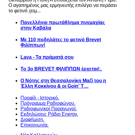
Ο αγαπημένος μας ερμηνευτής επιλέγει να περάσει
το φετινό χειμ...
Πανελλήνιο πρωτάθλημα πυγμαχίας
στην Καβάλα
Με 110 ποδηλάτες το φετινό Brevet
Φιλίππων!
Lava - Τα πράματά σου
Το 3ο BREVET ΦΙΛΙΠΠΩΝ έρχεται!..
Ο Νότης στη Θεσσαλονίκη Μαζί του η
Έλλη Κοκκίνου & οι Goin' T…
Προφίλ - Ιστορικό.
Πρόγραμμα Ραδιοφώνου.
Ραδιοφωνικοί Παραγωγοί.
Εκδηλώσεις Ράδιο Energy.
Διαφήμιση.
Επικοινωνία.