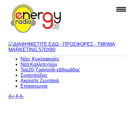
Νέες Κυκλοφορίες
Νέα Καλλιτεχνών
Top20-Τραγούδι εβδομάδας
Συνεντεύξεις
Ακούστε Ζωντανά
Επικοινωνία
A+
A
A-