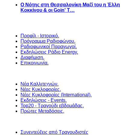
Ο Νότης στη Θεσσαλονίκη Μαζί του η Έλλη
Κοκκίνου & οι Goin' T…
Προφίλ - Ιστορικό.
Πρόγραμμα Ραδιοφώνου.
Ραδιοφωνικοί Παραγωγοί.
Εκδηλώσεις Ράδιο Energy.
Διαφήμιση.
Επικοινωνία.
Νέα Καλλιτεχνών.
Νέες Κυκλοφορίες.
Νέες Κυκλοφορίες (International).
Εκδηλώσεις - Events.
Top20 - Τραγούδι εβδομάδας.
Πρώτες Μεταδόσεις.
Συνεντεύξεις από Τραγουδιστές