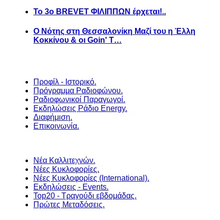
Το 3ο BREVET ΦΙΛΙΠΠΩΝ έρχεται!..
Ο Νότης στη Θεσσαλονίκη Μαζί του η Έλλη
Κοκκίνου & οι Goin' T…
Προφίλ - Ιστορικό.
Πρόγραμμα Ραδιοφώνου.
Ραδιοφωνικοί Παραγωγοί.
Εκδηλώσεις Ράδιο Energy.
Διαφήμιση.
Επικοινωνία.
Νέα Καλλιτεχνών.
Νέες Κυκλοφορίες.
Νέες Κυκλοφορίες (International).
Εκδηλώσεις - Events.
Top20 - Τραγούδι εβδομάδας.
Πρώτες Μεταδόσεις.