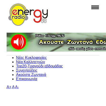
Νέες Κυκλοφορίες
Νέα Καλλιτεχνών
Top20-Τραγούδι εβδομάδας
Συνεντεύξεις
Ακούστε Ζωντανά
Επικοινωνία
A+
A
A-