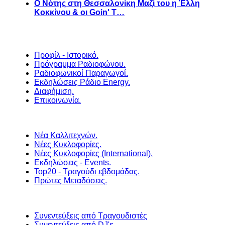
Ο Νότης στη Θεσσαλονίκη Μαζί του η Έλλη
Κοκκίνου & οι Goin' T…
Προφίλ - Ιστορικό.
Πρόγραμμα Ραδιοφώνου.
Ραδιοφωνικοί Παραγωγοί.
Εκδηλώσεις Ράδιο Energy.
Διαφήμιση.
Επικοινωνία.
Νέα Καλλιτεχνών.
Νέες Κυκλοφορίες.
Νέες Κυκλοφορίες (International).
Εκδηλώσεις - Events.
Top20 - Τραγούδι εβδομάδας.
Πρώτες Μεταδόσεις.
Συνεντεύξεις από Τραγουδιστές
Συνεντεύξεις από DJ's