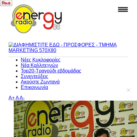
Νέες Κυκλοφορίες
Νέα Καλλιτεχνών
Top20-Τραγούδι εβδομάδας
Συνεντεύξεις
Ακούστε Ζωντανά
Επικοινωνία
A+
A
A-