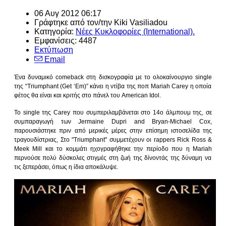
06 Αυγ 2012 06:17
Γράφτηκε από τον/την
Kiki Vasiliadou
Κατηγορία:
Νέες Κυκλοφορίες (International).
Εμφανίσεις: 4487
Εκτύπωση
Email
Ένα δυναμικό
comeback
στη δισκογραφία με το ολοκαίνουργιο
single
της “
Triumphant (Get ‘Em
)” κάνει η ντίβα της ποπ
Mariah Carey
η οποία
φέτος θα είναι και κριτής στο πάνελ του
American
Idol
.
Το
single
της
Carey
που συμπεριλαμβάνεται στο 14ο άλμπουμ της, σε
συμπαραγωγή των
Jermaine
Dupri
and
Bryan
-
Michael
Cox
,
παρουσιάστηκε πριν από μερικές μέρες στην επίσημη ιστοσελίδα της
τραγουδίστριας, Στο "
Triumphant
" συμμετέχουν οι
rappers
Rick
Ross
&
Meek
Mill
και το κομμάτι ηχογραφήθηκε την περίοδο που η
Mariah
περνούσε πολύ δύσκολες στιγμές στη ζωή της δίνοντάς της δύναμη να
τις ξεπεράσει, όπως η ίδια αποκάλυψε
.