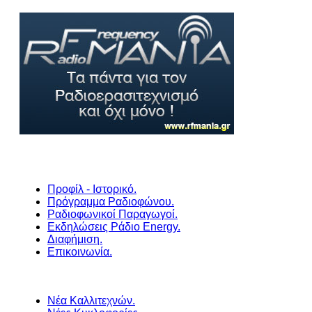
Προφίλ - Ιστορικό.
Πρόγραμμα Ραδιοφώνου.
Ραδιοφωνικοί Παραγωγοί.
Εκδηλώσεις Ράδιο Energy.
Διαφήμιση.
Επικοινωνία.
Νέα Καλλιτεχνών.