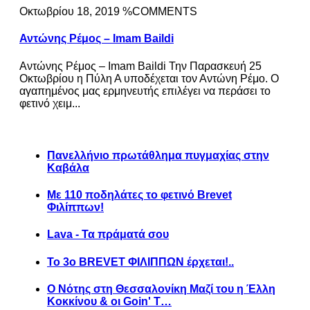
Οκτωβρίου 18, 2019 %COMMENTS
Αντώνης Ρέμος – Imam Baildi
Αντώνης Ρέμος – Imam Baildi Την Παρασκευή 25
Οκτωβρίου η Πύλη Α υποδέχεται τον Αντώνη Ρέμο. Ο
αγαπημένος μας ερμηνευτής επιλέγει να περάσει το
φετινό χειμ...
Πανελλήνιο πρωτάθλημα πυγμαχίας στην
Καβάλα
Με 110 ποδηλάτες το φετινό Brevet
Φιλίππων!
Lava - Τα πράματά σου
Το 3ο BREVET ΦΙΛΙΠΠΩΝ έρχεται!..
Ο Νότης στη Θεσσαλονίκη Μαζί του η Έλλη
Κοκκίνου & οι Goin' T…