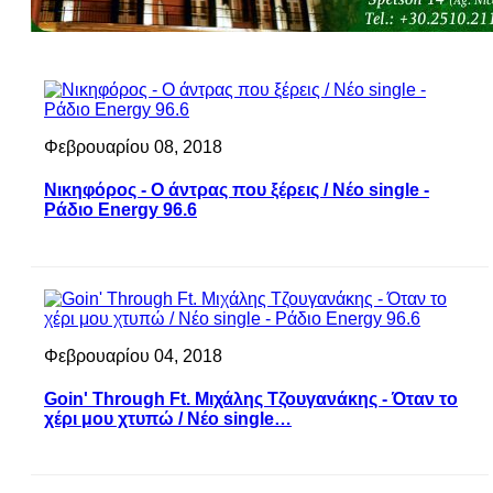
Φεβρουαρίου 08, 2018
Νικηφόρος - Ο άντρας που ξέρεις / Νέο single -
Ράδιο Energy 96.6
Φεβρουαρίου 04, 2018
Goin' Through Ft. Μιχάλης Τζουγανάκης - Όταν το
χέρι μου χτυπώ / Νέο single…