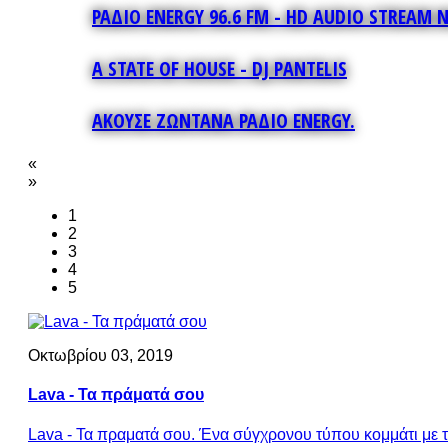
ΡΑΔΙΟ ENERGY 96.6 FM - HD AUDIO STREAM 
A STATE OF HOUSE - DJ PANTELIS
ΑΚΟΥΣΕ ΖΩΝΤΑΝΑ ΡΑΔΙΟ ENERGY.
«
»
1
2
3
4
5
Οκτωβρίου 03, 2019
Lava - Τα πράματά σου
Lava - Τα πραματά σου. Ένα σύγχρονου τύπου κομμάτι με τί