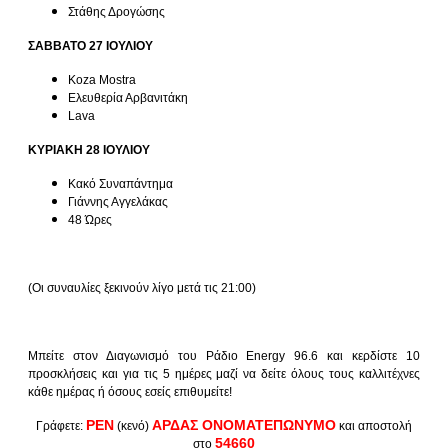
Στάθης Δρογώσης
ΣΑΒΒΑΤΟ 27 ΙΟΥΛΙΟΥ
Koza Mostra
Ελευθερία Αρβανιτάκη
Lava
KΥΡΙΑΚΗ 28 ΙΟΥΛΙΟΥ
Κακό Συναπάντημα
Γιάννης Αγγελάκας
48 Ώρες
(Οι συναυλίες ξεκινούν λίγο μετά τις 21:00)
Μπείτε στον Διαγωνισμό του Ράδιο Energy 96.6 και κερδίστε 10
προσκλήσεις και για τις 5 ημέρες μαζί να δείτε όλους τους καλλιτέχνες
κάθε ημέρας ή όσους εσείς επιθυμείτε!
ΡΕΝ
ΑΡΔΑΣ ΟΝΟΜΑΤΕΠΩΝΥΜΟ
Γράφετε:
(κενό)
και αποστολή
54660
στο