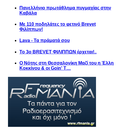
Πανελλήνιο πρωτάθλημα πυγμαχίας στην
Καβάλα
Με 110 ποδηλάτες το φετινό Brevet
Φιλίππων!
Lava - Τα πράματά σου
Το 3ο BREVET ΦΙΛΙΠΠΩΝ έρχεται!..
Ο Νότης στη Θεσσαλονίκη Μαζί του η Έλλη
Κοκκίνου & οι Goin' T…