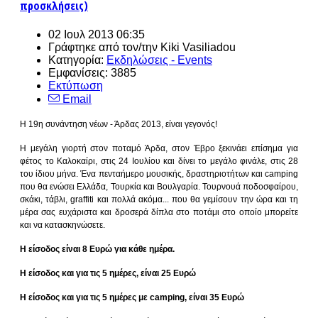
προσκλήσεις)
02 Ιουλ 2013 06:35
Γράφτηκε από τον/την
Kiki Vasiliadou
Κατηγορία:
Εκδηλώσεις - Events
Εμφανίσεις: 3885
Εκτύπωση
Email
Η 19η συνάντηση νέων - Άρδας 2013, είναι γεγονός!
Η μεγάλη γιορτή στον ποταμό Άρδα, στον Έβρο ξεκινάει επίσημα για
φέτος το Καλοκαίρι, στις 24 Ιουλίου και δίνει το μεγάλο φινάλε, στις 28
του ίδιου μήνα. Ένα πενταήμερο μουσικής, δραστηριοτήτων και camping
που θα ενώσει Ελλάδα, Τουρκία και Βουλγαρία. Τουρνουά ποδοσφαίρου,
σκάκι, τάβλι, graffiti και πολλά ακόμα... που θα γεμίσουν την ώρα και τη
μέρα σας ευχάριστα και δροσερά δίπλα στο ποτάμι στο οποίο μπορείτε
και να κατασκηνώσετε.
Η είσοδος είναι 8 Ευρώ για κάθε ημέρα.
Η είσοδος και για τις 5 ημέρες, είναι 25 Ευρώ
Η είσοδος και για τις 5 ημέρες με camping, είναι 35 Ευρώ