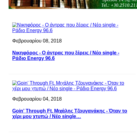
Φεβρουαρίου 08, 2018
Νικηφόρος - Ο άντρας που ξέρεις / Νέο single -
Ράδιο Energy 96.6
Φεβρουαρίου 04, 2018
Goin' Through Ft. Μιχάλης Τζουγανάκης - Όταν το
χέρι μου χτυπώ / Νέο single…