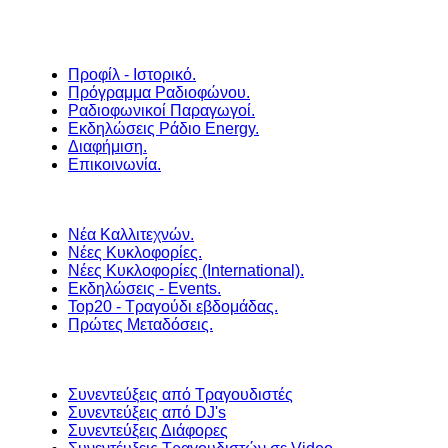
Προφίλ - Ιστορικό.
Πρόγραμμα Ραδιοφώνου.
Ραδιοφωνικοί Παραγωγοί.
Εκδηλώσεις Ράδιο Energy.
Διαφήμιση.
Επικοινωνία.
Νέα Καλλιτεχνών.
Νέες Κυκλοφορίες.
Νέες Κυκλοφορίες (International).
Εκδηλώσεις - Events.
Top20 - Τραγούδι εβδομάδας.
Πρώτες Μεταδόσεις.
Συνεντεύξεις από Τραγουδιστές
Συνεντεύξεις από DJ's
Συνεντεύξεις Διάφορες