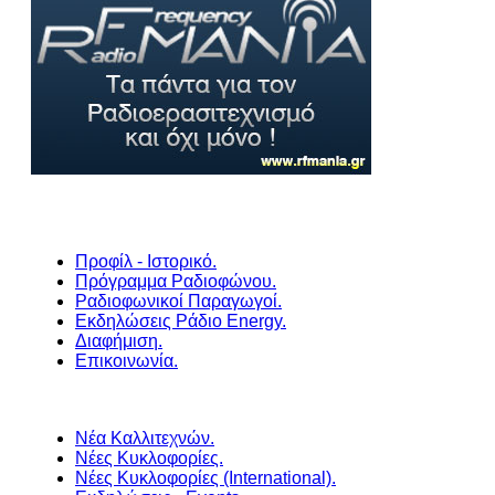
Προφίλ - Ιστορικό.
Πρόγραμμα Ραδιοφώνου.
Ραδιοφωνικοί Παραγωγοί.
Εκδηλώσεις Ράδιο Energy.
Διαφήμιση.
Επικοινωνία.
Νέα Καλλιτεχνών.
Νέες Κυκλοφορίες.
Νέες Κυκλοφορίες (International).