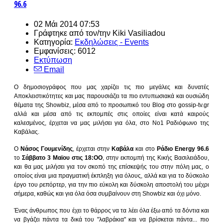
96.6
02 Μάι 2014 07:53
Γράφτηκε από τον/την
Kiki Vasiliadou
Κατηγορία:
Εκδηλώσεις - Events
Εμφανίσεις: 6012
Εκτύπωση
Email
Ο δημοσιογράφος που μας χαρίζει τις πιο μεγάλες και δυνατές
Αποκλειστικότητες και μας παρουσιάζει τα πιο εντυπωσιακά και ουσιώδη
θέματα της Showbiz, μέσα από το προσωπικό του Blog στο gossip-tv.gr
αλλά και μέσα από τις εκπομπές στις οποίες είναι κατά καιρούς
καλεσμένος, έρχεται να μας μιλήσει για όλα, στο Νο1 Ραδιόφωνο της
Καβάλας.
Ο
Νάσος Γουμενίδης
, έρχεται στην
Καβάλα
και στο
Ράδιο Energy 96.6
το
Σάββατο 3 Μαϊου στις 18:ΟΟ
, στην εκπομπή της Κικής Βασιλειάδου,
και θα μας μιλήσει για τον σκοπό της επίσκεψής του στην πόλη μας, ο
οποίος είναι μια πραγματική έκπληξη για όλους, αλλά και για το δύσκολο
έργο του ρεπόρτερ, για την πιο εύκολη και δύσκολη αποστολή του μέχρι
σήμερα, καθώς και για όλα όσα συμβαίνουν στη Showbiz και όχι μόνο.
Ένας άνθρωπος που έχει το θάρρος να τα λέει όλα έξω από τα δόντια και
να βγάζει πάντα τα δικά του "λαβράκια" και να βρίσκεται πάντα... πιο