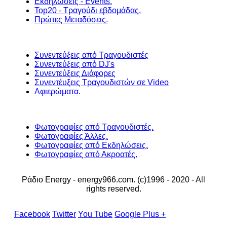
Εκδηλώσεις - Events.
Top20 - Τραγούδι εβδομάδας.
Πρώτες Μεταδόσεις.
Συνεντεύξεις από Τραγουδιστές
Συνεντεύξεις από DJ's
Συνεντεύξεις Διάφορες
Συνεντέυξεις Τραγουδιστών σε Video
Αφιερώματα.
Φωτογραφίες από Τραγουδιστές.
Φωτογραφίες Άλλες.
Φωτογραφίες από Εκδηλώσεις.
Φωτογραφίες από Ακροατές.
Ράδιο Energy - energy966.com. (c)1996 - 2020 - All
rights reserved.
Facebook
Twitter
You Tube
Google Plus +