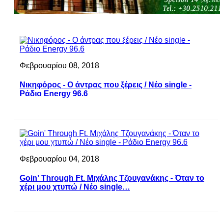
Φεβρουαρίου 08, 2018
Νικηφόρος - Ο άντρας που ξέρεις / Νέο single -
Ράδιο Energy 96.6
Φεβρουαρίου 04, 2018
Goin' Through Ft. Μιχάλης Τζουγανάκης - Όταν το
χέρι μου χτυπώ / Νέο single…