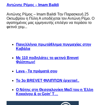
Αντώνης Ρέμος – Imam Baildi
Αντώνης Ρέμος – Imam Baildi Την Παρασκευή 25
Οκτωβρίου η Πύλη Α υποδέχεται τον Αντώνη Ρέμο. Ο
αγαπημένος μας ερμηνευτής επιλέγει να περάσει το
φετινό χειμ...
Πανελλήνιο πρωτάθλημα πυγμαχίας στην
Καβάλα
Με 110 ποδηλάτες το φετινό Brevet
Φιλίππων!
Lava - Τα πράματά σου
Το 3ο BREVET ΦΙΛΙΠΠΩΝ έρχεται!..
Ο Νότης στη Θεσσαλονίκη Μαζί του η Έλλη
Κοκκίνου & οι Goin' T…