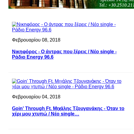
Φεβρουαρίου 08, 2018
Νικηφόρος - Ο άντρας που ξέρεις / Νέο single -
Ράδιο Energy 96.6
Φεβρουαρίου 04, 2018
Goin' Through Ft. Μιχάλης Τζουγανάκης - Όταν το
χέρι μου χτυπώ / Νέο single…