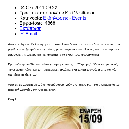
04 Οκτ 2011 09:22
Γράφτηκε από τον/την
Kiki Vasiliadou
Κατηγορία:
Εκδηλώσεις - Events
Εμφανίσεις: 4868
Εκτύπωση
Email
Από την Πέμπτη 15 Σεπτεμβρίου, η Λένα Παπαδοπούλου, τραγουδάει στην πόλη που
μεγάλωσε και ξεσηκώνει τους πάντες με τα υπέροχα τραγούδια της και την πανέμορφη
παρουσία της. Διαχρονική και αγαπητή απο όλους τους Θεσσαλονικείς.
Ερμηνεύει τραγούδια που όλοι αγαπήσαμε, όπως το "Έγραψες", "Ούτε ενα μήνυμα",
"Εγώ ειμαι η Λένα" και το "Ανέβασε με", αλλά και όλα τα νέα τραγούδια απο τον νέο
της δίσκο με τίτλο "10".
Από τις 15 Σεπτεμβρίου, όλοι οι δρόμοι οδηγούν στο "micro Fix", 26ης Οκτωβρίου 15
(Περιοχή Σφαγεία), στη Θεσσαλονίκη.
Κική Β.