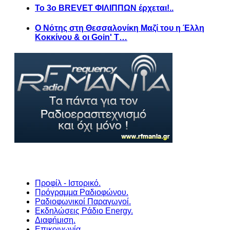
Το 3ο BREVET ΦΙΛΙΠΠΩΝ έρχεται!..
Ο Νότης στη Θεσσαλονίκη Μαζί του η Έλλη
Κοκκίνου & οι Goin' T…
Προφίλ - Ιστορικό.
Πρόγραμμα Ραδιοφώνου.
Ραδιοφωνικοί Παραγωγοί.
Εκδηλώσεις Ράδιο Energy.
Διαφήμιση.
Επικοινωνία.