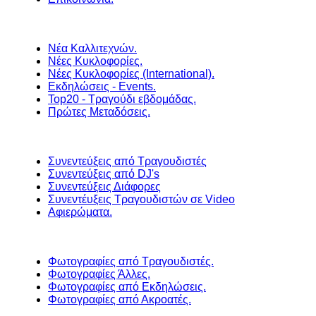
Νέα Καλλιτεχνών.
Νέες Κυκλοφορίες.
Νέες Κυκλοφορίες (International).
Εκδηλώσεις - Events.
Top20 - Τραγούδι εβδομάδας.
Πρώτες Μεταδόσεις.
Συνεντεύξεις από Τραγουδιστές
Συνεντεύξεις από DJ's
Συνεντεύξεις Διάφορες
Συνεντέυξεις Τραγουδιστών σε Video
Αφιερώματα.
Φωτογραφίες από Τραγουδιστές.
Φωτογραφίες Άλλες.
Φωτογραφίες από Εκδηλώσεις.
Φωτογραφίες από Ακροατές.