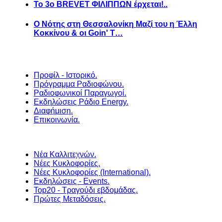
Το 3ο BREVET ΦΙΛΙΠΠΩΝ έρχεται!..
Ο Νότης στη Θεσσαλονίκη Μαζί του η Έλλη
Κοκκίνου & οι Goin' T…
Προφίλ - Ιστορικό.
Πρόγραμμα Ραδιοφώνου.
Ραδιοφωνικοί Παραγωγοί.
Εκδηλώσεις Ράδιο Energy.
Διαφήμιση.
Επικοινωνία.
Νέα Καλλιτεχνών.
Νέες Κυκλοφορίες.
Νέες Κυκλοφορίες (International).
Εκδηλώσεις - Events.
Top20 - Τραγούδι εβδομάδας.
Πρώτες Μεταδόσεις.