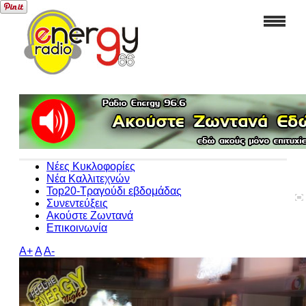
Νέες Κυκλοφορίες
Νέα Καλλιτεχνών
Top20-Τραγούδι εβδομάδας
Συνεντεύξεις
Ακούστε Ζωντανά
Επικοινωνία
A+
A
A-