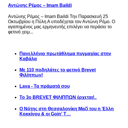
Αντώνης Ρέμος – Imam Baildi
Αντώνης Ρέμος – Imam Baildi Την Παρασκευή 25
Οκτωβρίου η Πύλη Α υποδέχεται τον Αντώνη Ρέμο. Ο
αγαπημένος μας ερμηνευτής επιλέγει να περάσει το
φετινό χειμ...
Πανελλήνιο πρωτάθλημα πυγμαχίας στην
Καβάλα
Με 110 ποδηλάτες το φετινό Brevet
Φιλίππων!
Lava - Τα πράματά σου
Το 3ο BREVET ΦΙΛΙΠΠΩΝ έρχεται!..
Ο Νότης στη Θεσσαλονίκη Μαζί του η Έλλη
Κοκκίνου & οι Goin' T…