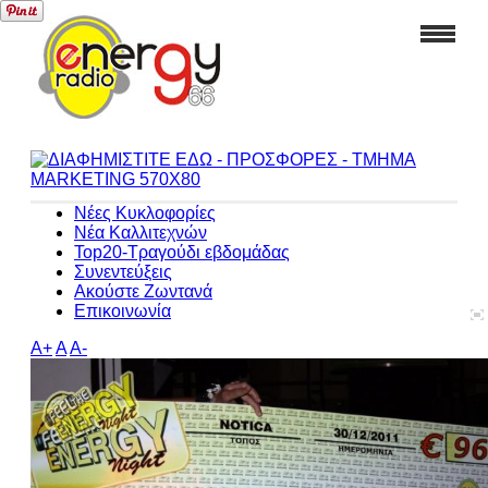
Νέες Κυκλοφορίες
Νέα Καλλιτεχνών
Top20-Τραγούδι εβδομάδας
Συνεντεύξεις
Ακούστε Ζωντανά
Επικοινωνία
A+
A
A-