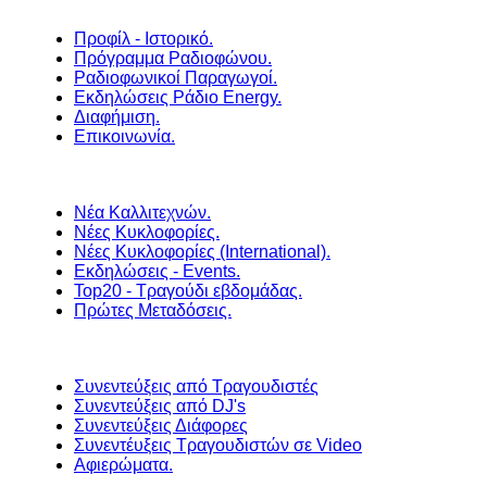
Προφίλ - Ιστορικό.
Πρόγραμμα Ραδιοφώνου.
Ραδιοφωνικοί Παραγωγοί.
Εκδηλώσεις Ράδιο Energy.
Διαφήμιση.
Επικοινωνία.
Νέα Καλλιτεχνών.
Νέες Κυκλοφορίες.
Νέες Κυκλοφορίες (International).
Εκδηλώσεις - Events.
Top20 - Τραγούδι εβδομάδας.
Πρώτες Μεταδόσεις.
Συνεντεύξεις από Τραγουδιστές
Συνεντεύξεις από DJ's
Συνεντεύξεις Διάφορες
Συνεντέυξεις Τραγουδιστών σε Video
Αφιερώματα.