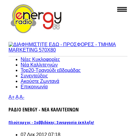
Νέες Κυκλοφορίες
Νέα Καλλιτεχνών
Top20-Τραγούδι εβδομάδας
Συνεντεύξεις
Ακούστε Ζωντανά
Επικοινωνία
A+
A
A-
ΡΑΔΙΟ ENERGY - ΝΕΑ ΚΑΛΛΙΤΕΧΝΩΝ
Πλούταρχος - Σαββιδάκης: Συνεργασία έκπληξη!
07 Δεκ 2012 07:18