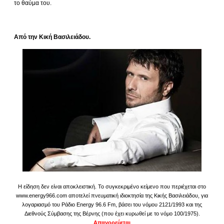
το θαύμα του.
Από την Κική Βασιλειάδου.
Η είδηση δεν είναι αποκλειστική. Το συγκεκριμένο κείμενο που περιέχεται στο
www.energy966.com αποτελεί πνευματική ιδιοκτησία της Κικής Βασιλειάδου, για
λογαριασμό του Ράδιο Energy 96.6 Fm, βάσει του νόμου 2121/1993 και της
Διεθνούς Σύμβασης της Βέρνης (που έχει κυρωθεί με το νόμο 100/1975).
Απαγορεύεται