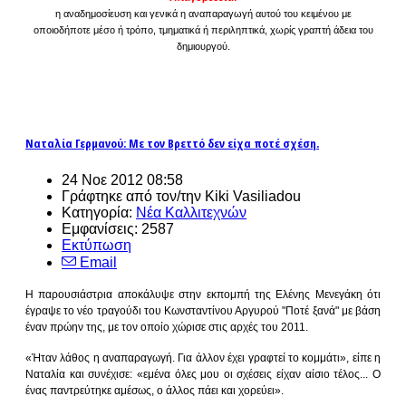
η αναδημοσίευση και γενικά η αναπαραγωγή αυτού του κειμένου με
οποιοδήποτε μέσο ή τρόπο, τμηματικά ή περιληπτικά, χωρίς γραπτή άδεια του
δημιουργού.
Ναταλία Γερμανού: Με τον Βρεττό δεν είχα ποτέ σχέση.
24 Νοε 2012 08:58
Γράφτηκε από τον/την Kiki Vasiliadou
Κατηγορία:
Νέα Καλλιτεχνών
Εμφανίσεις: 2587
Εκτύπωση
Email
Η παρουσιάστρια αποκάλυψε στην εκπομπή της Ελένης Μενεγάκη ότι
έγραψε το νέο τραγούδι του Κωνσταντίνου Αργυρού "Ποτέ ξανά" με βάση
έναν πρώην της, με τον οποίο
χώρισε στις αρχές του 2011.
«Ήταν λάθος η αναπαραγωγή. Για άλλον έχει γραφτεί το κομμάτι», είπε η
Ναταλία και συνέχισε: «εμένα όλες μου οι σχέσεις είχαν αίσιο τέλος... Ο
ένας παντρεύτηκε αμέσως, ο άλλος πάει και χορεύει».