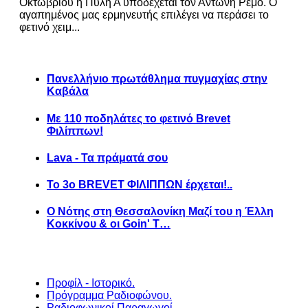
Οκτωβρίου η Πύλη Α υποδέχεται τον Αντώνη Ρέμο. Ο
αγαπημένος μας ερμηνευτής επιλέγει να περάσει το
φετινό χειμ...
Πανελλήνιο πρωτάθλημα πυγμαχίας στην
Καβάλα
Με 110 ποδηλάτες το φετινό Brevet
Φιλίππων!
Lava - Τα πράματά σου
Το 3ο BREVET ΦΙΛΙΠΠΩΝ έρχεται!..
Ο Νότης στη Θεσσαλονίκη Μαζί του η Έλλη
Κοκκίνου & οι Goin' T…
Προφίλ - Ιστορικό.
Πρόγραμμα Ραδιοφώνου.
Ραδιοφωνικοί Παραγωγοί.