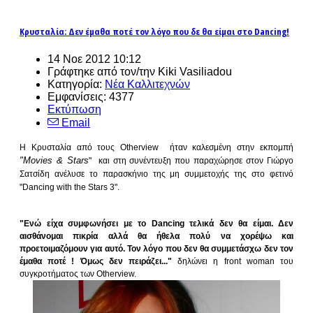
Κρυσταλία: Δεν έμαθα ποτέ τον λόγο που δε θα είμαι στο Dancing!
14 Νοε 2012 10:12
Γράφτηκε από τον/την Kiki Vasiliadou
Κατηγορία:
Νέα Καλλιτεχνών
Εμφανίσεις: 4377
Εκτύπωση
Email
Η
Κρυσταλία από τους Otherview ήταν καλεσμένη στην εκπομπή
"Movies & Stars
" και στη συνέντευξη που παραχώρησε στον Γιώργο
Σατσίδη ανέλυσε το παρασκήνιο της μη συμμετοχής της στο φετινό
"Dancing with the Stars 3".
"Ενώ είχα συμφωνήσει με το Dancing τελικά δεν θα είμαι. Δεν
αισθάνομαι πικρία αλλά θα ήθελα πολύ να χορέψω και
προετοιμαζόμουν για αυτό. Τον λόγο που δεν θα συμμετάσχω δεν τον
έμαθα ποτέ ! Όμως δεν πειράζει..."
δηλώνει η front woman του
συγκροτήματος των Otherview.