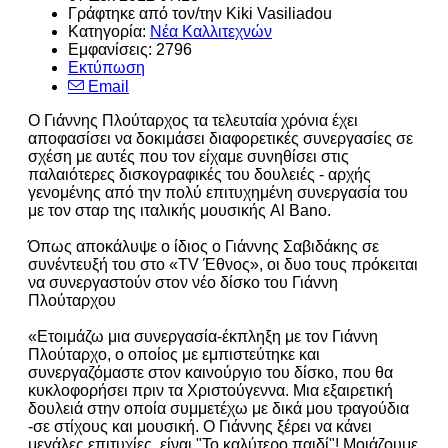
Γράφτηκε από τον/την Kiki Vasiliadou
Κατηγορία:
Νέα Καλλιτεχνών
Εμφανίσεις: 2796
Εκτύπωση
Email
Ο Γιάννης Πλούταρχος τα τελευταία χρόνια έχει
αποφασίσει να δοκιμάσει διαφορετικές συνεργασίες σε
σχέση με αυτές που τον είχαμε συνηθίσει στις
παλαιότερες δισκογραφικές του δουλειές - αρχής
γενομένης από την πολύ επιτυχημένη συνεργασία του
με τον σταρ της ιταλικής μουσικής Al Bano.
Όπως αποκάλυψε ο ίδιος ο Γιάννης Σαβιδάκης σε
συνέντευξή του στο «TV Έθνος», οι δυο τους πρόκειται
να συνεργαστούν στον νέο δίσκο του Γιάννη
Πλούταρχου
«Ετοιμάζω μια συνεργασία-έκπληξη με τον Γιάννη
Πλούταρχο, ο οποίος με εμπιστεύτηκε και
συνεργαζόμαστε στον καινούργιο του δίσκο, που θα
κυκλοφορήσει πριν τα Χριστούγεννα. Μια εξαιρετική
δουλειά στην οποία συμμετέχω με δικά μου τραγούδια
-σε στίχους και μουσική. Ο Γιάννης ξέρει να κάνει
μεγάλες επιτυχίες, είναι "Το καλύτερο παιδί"! Μοιάζουμε