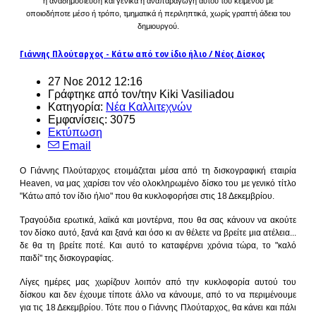
η αναδημοσίευση και γενικά η αναπαραγωγή αυτού του κειμένου με
οποιοδήποτε μέσο ή τρόπο, τμηματικά ή περιληπτικά, χωρίς γραπτή άδεια του
δημιουργού.
Γιάννης Πλούταρχος - Κάτω από τον ίδιο ήλιο / Νέος Δίσκος
27 Νοε 2012 12:16
Γράφτηκε από τον/την Kiki Vasiliadou
Κατηγορία:
Νέα Καλλιτεχνών
Εμφανίσεις: 3075
Εκτύπωση
Email
Ο Γιάννης Πλούταρχος ετοιμάζεται μέσα από τη δισκογραφική εταιρία
Heaven, να μας χαρίσει τον νέο ολοκληρωμένο δίσκο του με γενικό τίτλο
"Κάτω από τον ίδιο ήλιο" που θα κυκλοφορήσει στις 18 Δεκεμβρίου.
Τραγούδια ερωτικά, λαϊκά και μοντέρνα, που θα σας κάνουν να ακούτε
τον δίσκο αυτό, ξανά και ξανά και όσο κι αν θέλετε να βρείτε μια ατέλεια...
δε θα τη βρείτε ποτέ. Και αυτό το καταφέρνει χρόνια τώρα, το "καλό
παιδί" της δισκογραφίας.
Λίγες ημέρες μας χωρίζουν λοιπόν από την κυκλοφορία αυτού του
δίσκου και δεν έχουμε τίποτε άλλο να κάνουμε, από το να περιμένουμε
για τις 18 Δεκεμβρίου. Τότε που ο Γιάννης Πλούταρχος, θα κάνει και πάλι