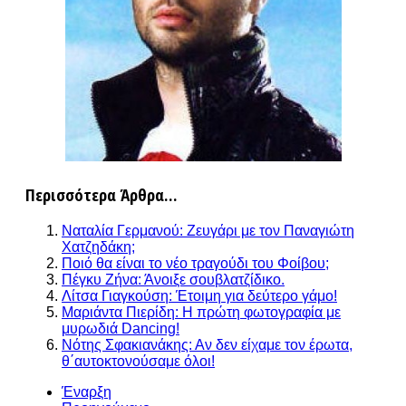
Περισσότερα Άρθρα...
Ναταλία Γερμανού: Ζευγάρι με τον Παναγιώτη
Χατζηδάκη;
Ποιό θα είναι το νέο τραγούδι του Φοίβου;
Πέγκυ Ζήνα: Άνοιξε σουβλατζίδικο.
Λίτσα Γιαγκούση: Έτοιμη για δεύτερο γάμο!
Μαριάντα Πιερίδη: Η πρώτη φωτογραφία με
μυρωδιά Dancing!
Νότης Σφακιανάκης: Αν δεν είχαμε τον έρωτα,
θ΄αυτοκτονούσαμε όλοι!
Έναρξη