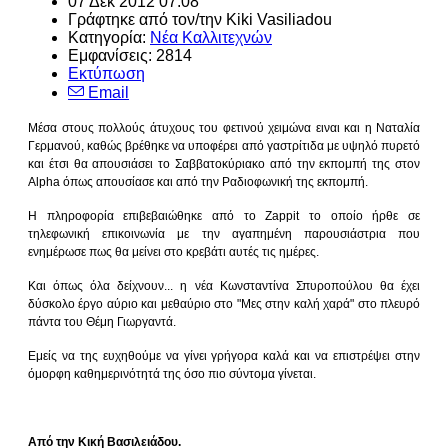
07 Δεκ 2012 07:08
Γράφτηκε από τον/την Kiki Vasiliadou
Κατηγορία:
Νέα Καλλιτεχνών
Εμφανίσεις: 2814
Εκτύπωση
Email
Μέσα στους πολλούς άτυχους του φετινού χειμώνα ειναι και η Ναταλία
Γερμανού, καθώς βρέθηκε να υποφέρει από γαστρίτιδα με υψηλό πυρετό
και έτσι θα απουσιάσει το Σαββατοκύριακο από την εκπομπή της στον
Alpha όπως απουσίασε και από την Ραδιοφωνική της εκπομπή.
Η πληροφορία επιβεβαιώθηκε από το Zappit το οποίο ήρθε σε
τηλεφωνική επικοινωνία με την αγαπημένη παρουσιάστρια που
ενημέρωσε πως θα μείνει στο κρεβάτι αυτές τις ημέρες.
Και όπως όλα δείχνουν... η νέα Κωνσταντίνα Σπυροπούλου θα έχει
δύσκολο έργο αύριο και μεθαύριο στο "Μες στην καλή χαρά" στο πλευρό
πάντα του Θέμη Γιωργαντά.
Εμείς να της ευχηθούμε να γίνει γρήγορα καλά και να επιστρέψει στην
όμορφη καθημερινότητά της όσο πιο σύντομα γίνεται.
Από την Κική Βασιλειάδου.