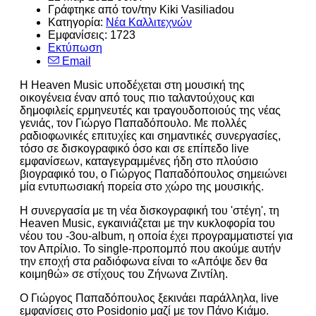
Γράφτηκε από τον/την Kiki Vasiliadou
Κατηγορία:
Νέα Καλλιτεχνών
Εμφανίσεις: 1723
Εκτύπωση
Email
H Heaven Music υποδέχεται στη μουσική της
οικογένεια έναν από τους πιο ταλαντούχους και
δημοφιλείς ερμηνευτές και τραγουδοποιούς της νέας
γενιάς, τον Γιώργο Παπαδόπουλο. Με πολλές
ραδιοφωνικές επιτυχίες και σημαντικές συνεργασίες,
τόσο σε δισκογραφικό όσο και σε επίπεδο live
εμφανίσεων, καταγεγραμμένες ήδη στο πλούσιο
βιογραφικό του, ο Γιώργος Παπαδόπουλος σημειώνει
μία εντυπωσιακή πορεία στο χώρο της μουσικής.
Η συνεργασία με τη νέα δισκογραφική του 'στέγη', τη
Heaven Music, εγκαινιάζεται με την κυκλοφορία του
νέου του -3ου-album, η οποία έχει προγραμματιστεί για
τον Απρίλιο. Το single-προπομπό που ακούμε αυτήν
την εποχή στα ραδιόφωνα είναι το «Απόψε δεν θα
κοιμηθώ» σε στίχους του Ζήνωνα Ζιντίλη.
Ο Γιώργος Παπαδόπουλος ξεκινάει παράλληλα, live
εμφανίσεις στο Posidonio μαζί με τον Πάνο Κιάμο.