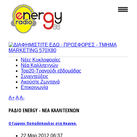
Νέες Κυκλοφορίες
Νέα Καλλιτεχνών
Top20-Τραγούδι εβδομάδας
Συνεντεύξεις
Ακούστε Ζωντανά
Επικοινωνία
A+
A
A-
ΡΑΔΙΟ ENERGY - ΝΕΑ ΚΑΛΛΙΤΕΧΝΩΝ
Ο Γιώργος Παπαδόπουλος στη Heaven.
22 Μαρ 2012 06:37