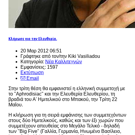
Κλήρωσε για την Ελευθερία.
20 Μαρ 2012 06:51
Γράφτηκε από τον/την Kiki Vasiliadou
Κατηγορία:
Νέα Καλλιτεχνών
Εμφανίσεις: 1597
Εκτύπωση
Email
Στην τρίτη θέση θα εμφανιστεί η ελληνική συμμετοχή με
το "Aphrodisiac" και την Ελευθερία Ελευθερίου, τη
βραδιά του Α' Ημιτελικού στο Μπακού, την Τρίτη 22
Μαΐου.
Η κλήρωση για τη σειρά εμφάνισης των συμμετεχόντων
στους δύο Ημιτελικούς, καθώς και των έξι χωρών που
συμμετέχουν απευθείας στο Μεγάλο Τελικό - δηλαδή
των "Big Five" (Γαλλία, Γερμανία, Ηνωμένο Βασίλειο,