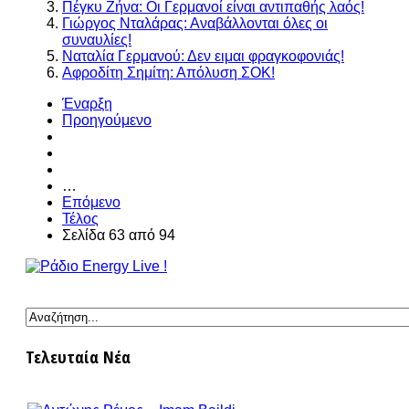
Πέγκυ Ζήνα: Οι Γερμανοί είναι αντιπαθής λαός!
Γιώργος Νταλάρας: Αναβάλλονται όλες οι
συναυλίες!
Ναταλία Γερμανού: Δεν ειμαι φραγκοφονιάς!
Αφροδίτη Σημίτη: Απόλυση ΣΟΚ!
Έναρξη
Προηγούμενο
…
Επόμενο
Τέλος
Σελίδα 63 από 94
Τελευταία Νέα