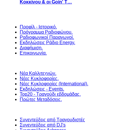
Κοκκίνου & οι Goin' T…
Προφίλ - Ιστορικό.
Πρόγραμμα Ραδιοφώνου.
Ραδιοφωνικοί Παραγωγοί.
Εκδηλώσεις Ράδιο Energy.
Διαφήμιση.
Επικοινωνία.
Νέα Καλλιτεχνών.
Νέες Κυκλοφορίες.
Νέες Κυκλοφορίες (International).
Εκδηλώσεις - Events.
Top20 - Τραγούδι εβδομάδας.
Πρώτες Μεταδόσεις.
Συνεντεύξεις από Τραγουδιστές
Συνεντεύξεις από DJ's