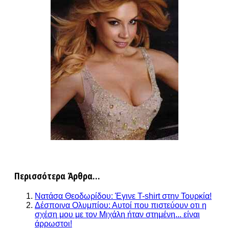
Περισσότερα Άρθρα...
Νατάσα Θεοδωρίδου: Έγινε T-shirt στην Τουρκία!
Δέσποινα Ολυμπίου: Αυτοί που πιστεύουν οτι η
σχέση μου με τον Μιχάλη ήταν στημένη... είναι
άρρωστοι!