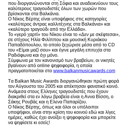
που διοργανώνονται στη Σόφια και αναδεικνύουν τους
καλύτερους τραγουδιστές όλων των χωρών που
βρίσκονται στα Βαλκάνια.
Ο Νίκος Βέρτης είναι υποψήφιος στις κατηγορίες
«καλύτερος άντρας καλλιτέχνης στα Βαλκάνια» και
«καλύτερο τραγούδι από την Ελλάδα».
Το «γερό χαρτί» του Νίκου είναι το «Δεν με σκέφτεσαι»,
σε στίχους Ηλία Φιλίππου και μουσική Κυριάκου
Παπαδόπουλου, το οποίο ξεχώρισε μέσα από το CD
του «Είμαι μαζί σου» και έγινε μεγάλη επιτυχία στα
Ραδιόφωνα και όχι μόνο.
Σύμφωνα με τον κανονισμό των βραβείων, οι νικητές
βγαίνουν από online ψηφοφορία, η οποία
πραγματοποιείται στο
www.balkanmusicawards.com
Tα Balkan Music Awards διοργανώθηκαν πρώτη φορά
τον Αύγουστο του 2005 και απέκτησαν φανατικό κοινό.
Ανάμεσα στους Ελληνες τραγουδιστές που έχουν
διακριθεί στα εν λόγω βραβεία είναι η Αννα Βίσση, ο
Σάκης Ρουβάς και η Ελενα Παπαρίζου.
Ο Νίκος Βέρτης, όπως και όλοι οι υπόλοιποι
υποψήφιοι, είναι στην κρίση του κοινού εδώ και λίγες
ημέρες, καθώς έχει ανοίξει η ψηφοφορία και μπορείτε
να ψηφίσετε κι εσείς!