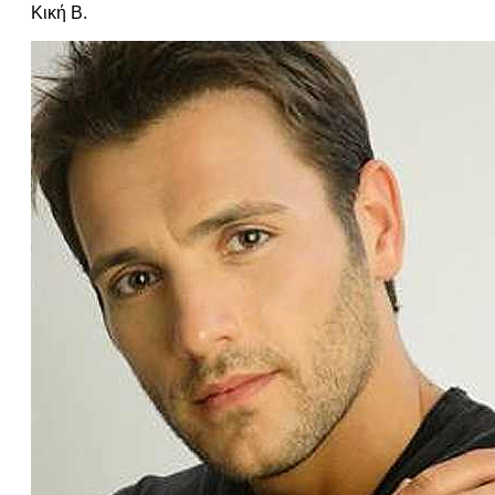
Κική Β.