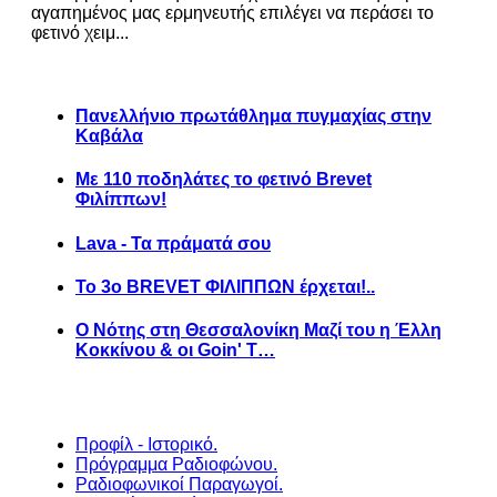
αγαπημένος μας ερμηνευτής επιλέγει να περάσει το
φετινό χειμ...
Πανελλήνιο πρωτάθλημα πυγμαχίας στην
Καβάλα
Με 110 ποδηλάτες το φετινό Brevet
Φιλίππων!
Lava - Τα πράματά σου
Το 3ο BREVET ΦΙΛΙΠΠΩΝ έρχεται!..
Ο Νότης στη Θεσσαλονίκη Μαζί του η Έλλη
Κοκκίνου & οι Goin' T…
Προφίλ - Ιστορικό.
Πρόγραμμα Ραδιοφώνου.
Ραδιοφωνικοί Παραγωγοί.