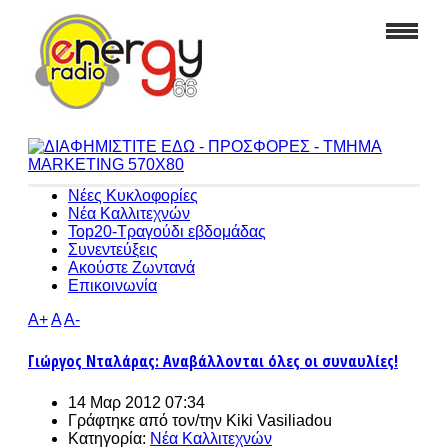
Νέες Κυκλοφορίες
Νέα Καλλιτεχνών
Top20-Τραγούδι εβδομάδας
Συνεντεύξεις
Ακούστε Ζωντανά
Επικοινωνία
A+
A
A-
Γιώργος Νταλάρας: Αναβάλλονται όλες οι συναυλίες!
14 Μαρ 2012 07:34
Γράφτηκε από τον/την
Kiki Vasiliadou
Κατηγορία:
Νέα Καλλιτεχνών