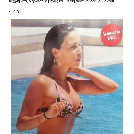
Τα χρήματα, ο έρωτας, ο βήχας και... η γυμναστική, δεν κρύβονται!
Κική Β.