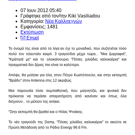
07 Ιουν 2012 05:40
Γράφτηκε από τον/την Kiki Vasiliadou
Κατηγορία:
Νέα Καλλιτεχνών
Εμφανίσεις: 1481
Εκτύπωση
Email
Το όνομά της είναι από τα λίγα αν όχι το μοναδικό, που συζητιέται τόσο
πολύ τον τελευταίο καιρό. 3 τραγούδια μέχρι τώρα... "Μια ζωγραφιά",
"Κράτησέ με" και το ολοκαίνουριο "Πόσες χιλιάδες καλοκαίρια" και
πραγματικά δεν ξέρεις πιο είναι το καλύτερο.
Απόψε, θα μιλήσει για όλα, στον Πέτρο Κωστόπουλο, και στην εκπομπή
"Βράδυ" στον Αntenna στις 12 ακριβώς.
Μια παρουσία τόσο συμπαθητική, που μαγνητίζει, και φυσικά δεν
πρόκειται να περάσει απαρατήρητη από κανέναν και όπως όλα
δείχνουν... το μέλλον της ανήκει.
*Στην εκπομπή θα βρεθεί και ο Ηλίας Ψινάκης.
Το νέο τραγούδι της Demy, "Πόσες χιλιάδες καλοκαίρια" το ακούτε σε
Πρώτη Μετάδοση από το Ράδιο Energy 96.6 Fm.