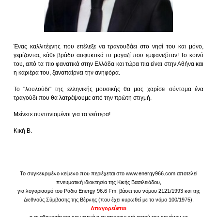
Ένας καλλιτέχνης που επέλεξε να τραγουδάει στο νησί του και μόνο,
γεμίζοντας κάθε βράδυ ασφυκτικά το μαγαζί που εμφανιζόταν! Το κοινό
του, από τα πιο φανατικά στην Ελλάδα και τώρα πια είναι στην Αθήνα και
η καριέρα του, ξαναπαίρνει την ανηφόρα.
Το "λουλούδι" της ελληνικής μουσικής θα μας χαρίσει σύντομα ένα
τραγούδι που θα λατρέψουμε από την πρώτη στιγμή.
Μείνετε συντονισμένοι για τα νεότερα!
Κική Β.
Το συγκεκριμένο κείμενο που περιέχεται στο www.energy966.com αποτελεί
πνευματική ιδιοκτησία της Κικής Βασιλειάδου,
για λογαριασμό του Ράδιο Energy 96.6 Fm, βάσει του νόμου 2121/1993 και της
Διεθνούς Σύμβασης της Βέρνης (που έχει κυρωθεί με το νόμο 100/1975).
Απαγορεύεται
η αναδημοσίευση και γενικά η αναπαραγωγή αυτού του κειμένου με