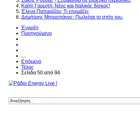
Σάκης Ρουβάς - Εξώφυλλο σε ελβετικό περιοδικό.
Καίτη Γαρμπή: Νέος και Ιταλικός δίσκος!
Έλενα Παπαρίζου: Τι ετοιμάζει;
Δημήτρης Μητροπάνος: Πωλείται το σπίτι του.
Έναρξη
Προηγούμενο
…
Επόμενο
Τέλος
Σελίδα 50 από 94