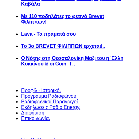
Καβάλα
Με 110 ποδηλάτες το φετινό Brevet
Φιλίππων!
Lava - Τα πράματά σου
Το 3ο BREVET ΦΙΛΙΠΠΩΝ έρχεται!..
Ο Νότης στη Θεσσαλονίκη Μαζί του η Έλλη
Κοκκίνου & οι Goin' T…
Προφίλ - Ιστορικό.
Πρόγραμμα Ραδιοφώνου.
Ραδιοφωνικοί Παραγωγοί.
Εκδηλώσεις Ράδιο Energy.
Διαφήμιση.
Επικοινωνία.