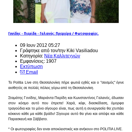
Γονίδης - Πιερίδη - Γαλανός: Πρεμιέρα / Φωτογραφίες.
09 Ιουν 2012 05:27
Γράφτηκε από τον/την Kiki Vasiliadou
Κατηγορία:
Νέα Καλλιτεχνών
Εμφανίσεις: 1907
Εκτύπωση
Email
Το Politia Live στη Θεσσαλονίκη πήρε φωτιά εχθές και ο "σεισμός" έγινε
αισθητός σε πολλές πόλεις γύρω από τη Θεσσαλονίκη.
Σταμάτης Γονίδης, Μαριάντα Πιερίδη και Κωνσταντίνος Γαλανός, έδωσαν
στον κόσμο αυτό που έπρεπε! Χαρά, κέφι, διασκέδαση, όμορφα
τραγούδια και το μόνο σίγουρο είναι, πως αυτή η συνεργασία θα χτυπάει
κόκκινο κάθε μα κάθε βράδυ! Σίγουρα αυτό θα γίνει και απόψε και κάθε
Παρασκευή και Σάββατο.
* Οι φωτογραφίες δεν ειναι αποκλειστικές και ανήκουν στο POLITIA LIVE.