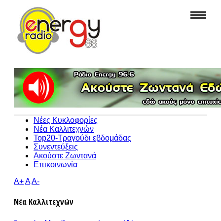
Νέες Κυκλοφορίες
Νέα Καλλιτεχνών
Top20-Τραγούδι εβδομάδας
Συνεντεύξεις
Ακούστε Ζωντανά
Επικοινωνία
A+
A
A-
Νέα Καλλιτεχνών