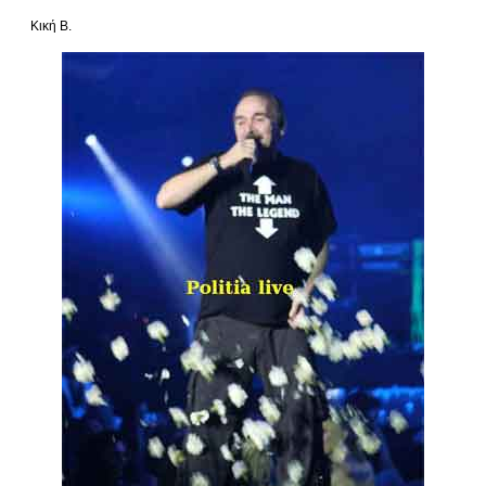
Κική Β.