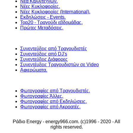
Νέα Καλλιτεχνών.
Νέες Κυκλοφορίες.
Νέες Κυκλοφορίες (International).
Εκδηλώσεις - Events.
Top20 - Τραγούδι εβδομάδας.
Πρώτες Μεταδόσεις.
Συνεντεύξεις από Τραγουδιστές
Συνεντεύξεις από DJ's
Συνεντεύξεις Διάφορες
Συνεντέυξεις Τραγουδιστών σε Video
Αφιερώματα.
Φωτογραφίες από Τραγουδιστές.
Φωτογραφίες Άλλες.
Φωτογραφίες από Εκδηλώσεις.
Φωτογραφίες από Ακροατές.
Ράδιο Energy - energy966.com. (c)1996 - 2020 - All
rights reserved.