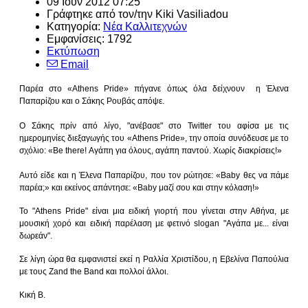
09 Ιουν 2012 07:25
Γράφτηκε από τον/την
Kiki Vasiliadou
Κατηγορία:
Νέα Καλλιτεχνών
Εμφανίσεις: 1792
Εκτύπωση
Email
Παρέα
στο
«Athens Pride» πήγανε όπως όλα δείχνουν η Έλενα
Παπαρίζου και ο Σάκης Ρουβάς απόψε.
Ο Σάκης πρίν από λίγο, "ανέβασε
" στο
Twitter του αφίσα με τις
ημερομηνίες διεξαγωγής του «Athens Pride», την οποία συνόδευσε με το
σχόλιο:
«Be there! Αγάπη για όλους, αγάπη παντού. Χωρίς διακρίσεις!»
Αυτό είδε και η Έλενα Παπαρίζου, που τον ρώτησε: «Baby θες να πάμε
παρέα;» και εκείνος απάντησε: «Baby μαζί σου και στην κόλαση!»
Το "Athens Pride" είναι μια ειδική γιορτή που γίνεται στην Αθήνα, με
μουσική χορό και ειδική παρέλαση με φετινό slogan "Αγάπα με... είναι
δωρεάν".
Σε λίγη ώρα θα εμφανιστεί εκεί η Ραλλία Χριστίδου, η Εβελίνα Παπούλια
με τους Zand the Band και πολλοί άλλοι.
Κική Β.