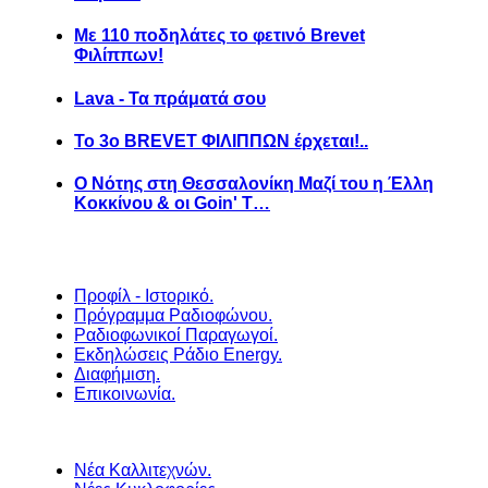
Με 110 ποδηλάτες το φετινό Brevet
Φιλίππων!
Lava - Τα πράματά σου
Το 3ο BREVET ΦΙΛΙΠΠΩΝ έρχεται!..
Ο Νότης στη Θεσσαλονίκη Μαζί του η Έλλη
Κοκκίνου & οι Goin' T…
Προφίλ - Ιστορικό.
Πρόγραμμα Ραδιοφώνου.
Ραδιοφωνικοί Παραγωγοί.
Εκδηλώσεις Ράδιο Energy.
Διαφήμιση.
Επικοινωνία.
Νέα Καλλιτεχνών.