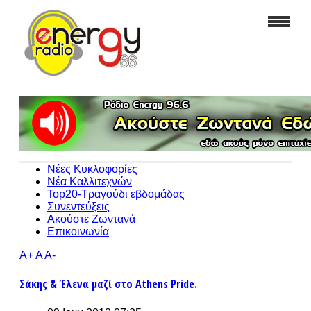
Νέες Κυκλοφορίες
Νέα Καλλιτεχνών
Top20-Τραγούδι εβδομάδας
Συνεντεύξεις
Ακούστε Ζωντανά
Επικοινωνία
A+
A
A-
Σάκης & Έλενα μαζί στο Athens Pride.