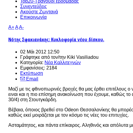
Top20-Τραγούδι εβδομάδας
Συνεντεύξεις
Ακούστε Ζωντανά
Επικοινωνία
A+
A
A-
Νότης Σφακιανάκης: Κυκλοφορία νέου δίσκου.
02 Μάι 2012 12:50
Γράφτηκε από τον/την
Kiki Vasiliadou
Κατηγορία:
Νέα Καλλιτεχνών
Εμφανίσεις: 2184
Εκτύπωση
Email
Μαζί με τις φθινοπωρινές βροχές θα μας έρθει επιτέλους 
ειναι και η πιο επίσημη ανακοίνωση που έχουμε, καθώς το 
30/4) στη Στουτγκάρδη.
Βέβαια, όποιος βρεθεί στο Odeon Θεσσαλονίκης θα μπορέσει 
καθώς εκεί μοιράζεται με τον κόσμο τις νέες του επιτυχίες.
Ασταμάτητος, και πάντα επίκαιρος. Αληθινός και απόλυτα μ