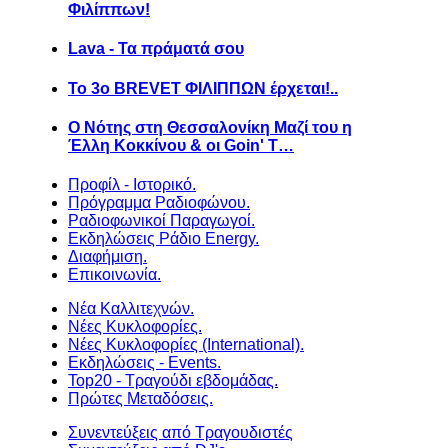
Φιλίππων!
Lava - Τα πράματά σου
Το 3ο BREVET ΦΙΛΙΠΠΩΝ έρχεται!..
Ο Νότης στη Θεσσαλονίκη Μαζί του η
Έλλη Κοκκίνου & οι Goin' T…
Προφίλ - Ιστορικό.
Πρόγραμμα Ραδιοφώνου.
Ραδιοφωνικοί Παραγωγοί.
Εκδηλώσεις Ράδιο Energy.
Διαφήμιση.
Επικοινωνία.
Νέα Καλλιτεχνών.
Νέες Κυκλοφορίες.
Νέες Κυκλοφορίες (International).
Εκδηλώσεις - Events.
Top20 - Τραγούδι εβδομάδας.
Πρώτες Μεταδόσεις.
Συνεντεύξεις από Τραγουδιστές