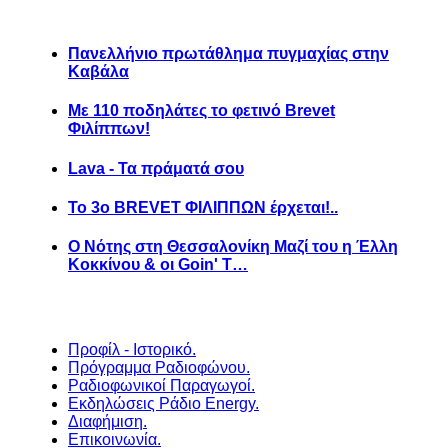
Πανελλήνιο πρωτάθλημα πυγμαχίας στην
Καβάλα
Με 110 ποδηλάτες το φετινό Brevet
Φιλίππων!
Lava - Τα πράματά σου
Το 3ο BREVET ΦΙΛΙΠΠΩΝ έρχεται!..
Ο Νότης στη Θεσσαλονίκη Μαζί του η Έλλη
Κοκκίνου & οι Goin' T…
Προφίλ - Ιστορικό.
Πρόγραμμα Ραδιοφώνου.
Ραδιοφωνικοί Παραγωγοί.
Εκδηλώσεις Ράδιο Energy.
Διαφήμιση.
Επικοινωνία.