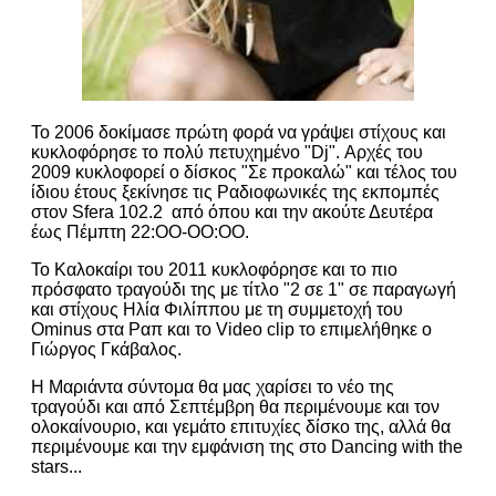
Το 2006 δοκίμασε πρώτη φορά να γράψει στίχους και
κυκλοφόρησε το πολύ πετυχημένο "Dj". Αρχές του
2009 κυκλοφορεί ο δίσκος "Σε προκαλώ" και τέλος του
ίδιου έτους ξεκίνησε τις Ραδιοφωνικές της εκπομπές
στον Sfera 102.2 από όπου και την ακούτε Δευτέρα
έως Πέμπτη 22:ΟΟ-OO:ΟΟ.
Το Καλοκαίρι του 2011 κυκλοφόρησε και το πιο
πρόσφατο τραγούδι της με τίτλο "2 σε 1" σε παραγωγή
και στίχους Ηλία Φιλίππου με τη συμμετοχή του
Ominus στα Ραπ και το Video clip το επιμελήθηκε ο
Γιώργος Γκάβαλος.
Η Μαριάντα σύντομα θα μας χαρίσει το νέο της
τραγούδι και από Σεπτέμβρη θα περιμένουμε και τον
ολοκαίνουριο, και γεμάτο επιτυχίες δίσκο της, αλλά θα
περιμένουμε και την εμφάνιση της στο Dancing with the
stars...