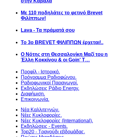
στην Καβάλα
Με 110 ποδηλάτες το φετινό Brevet
Φιλίππων!
Lava - Τα πράματά σου
Το 3ο BREVET ΦΙΛΙΠΠΩΝ έρχεται!..
Ο Νότης στη Θεσσαλονίκη Μαζί του η
Έλλη Κοκκίνου & οι Goin' T…
Προφίλ - Ιστορικό.
Πρόγραμμα Ραδιοφώνου.
Ραδιοφωνικοί Παραγωγοί.
Εκδηλώσεις Ράδιο Energy.
Διαφήμιση.
Επικοινωνία.
Νέα Καλλιτεχνών.
Νέες Κυκλοφορίες.
Νέες Κυκλοφορίες (International).
Εκδηλώσεις - Events.
Top20 - Τραγούδι εβδομάδας.