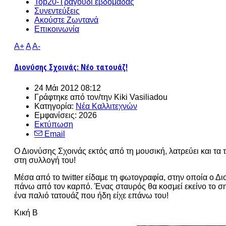
Top20-Τραγούδι εβδομάδας
Συνεντεύξεις
Ακούστε Ζωντανά
Επικοινωνία
A+
A
A-
Διονύσης Σχοινάς: Νέο τατουάζ!
24 Μάι 2012 08:12
Γράφτηκε από τον/την
Kiki Vasiliadou
Κατηγορία:
Νέα Καλλιτεχνών
Εμφανίσεις: 2026
Εκτύπωση
Email
Ο Διονύσης Σχοινάς εκτός από τη μουσική, λατρεύει και τα 
στη συλλογή του!
Μέσα από το twitter είδαμε τη φωτογραφία, στην οποία ο Διο
πάνω από τον καρπό. Ένας σταυρός θα κοσμεί εκείνο το σημε
ένα παλιό τατουάζ που ήδη είχε επάνω του!
Κική Β