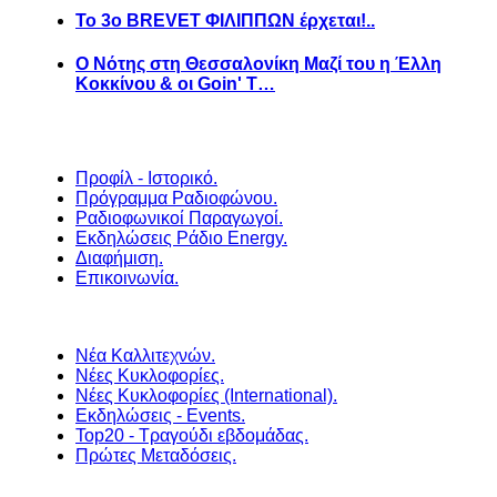
Το 3ο BREVET ΦΙΛΙΠΠΩΝ έρχεται!..
Ο Νότης στη Θεσσαλονίκη Μαζί του η Έλλη
Κοκκίνου & οι Goin' T…
Προφίλ - Ιστορικό.
Πρόγραμμα Ραδιοφώνου.
Ραδιοφωνικοί Παραγωγοί.
Εκδηλώσεις Ράδιο Energy.
Διαφήμιση.
Επικοινωνία.
Νέα Καλλιτεχνών.
Νέες Κυκλοφορίες.
Νέες Κυκλοφορίες (International).
Εκδηλώσεις - Events.
Top20 - Τραγούδι εβδομάδας.
Πρώτες Μεταδόσεις.