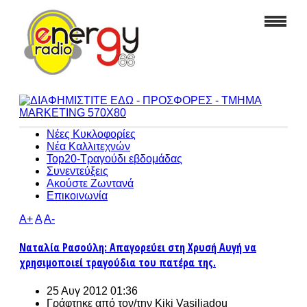
Νέες Κυκλοφορίες
Νέα Καλλιτεχνών
Top20-Τραγούδι εβδομάδας
Συνεντεύξεις
Ακούστε Ζωντανά
Επικοινωνία
A+
A
A-
Ναταλία Ρασούλη: Απαγορεύει στη Χρυσή Αυγή να
χρησιμοποιεί τραγούδια του πατέρα της.
25 Αυγ 2012 01:36
Γράφτηκε από τον/την
Kiki Vasiliadou