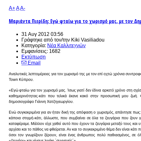
A+
A
A-
Μαριάντα Πιερίδη: Εγώ φταίω για το χωρισμό μας, με τον Δη
31 Αυγ 2012 03:56
Γράφτηκε από τον/την
Kiki Vasiliadou
Κατηγορία:
Νέα Καλλιτεχνών
Εμφανίσεις: 1682
Εκτύπωση
Email
Αναλυτικές λεπτομέρειες για τον χωρισμό της με τον επί οχτώ χρόνια συντρ
Town Κύπρου.
«Εγώ φταίω για τον χωρισμό μας. Ίσως γιατί δεν έδινα αρκετό χρόνο στη σχ
καθημερινότητας-κάτι που τελικά έκανε κακό στην προσωπική μου ζωή. 
δημοσιογράφο Γιάννη Χατζηγεωργίου.
Ενώ συγκεκριμένα για αν ήταν δική της απόφαση ο χωρισμός, απάντησε πως: «
κάποια στιγμή-κάτι, άλλωστε, που συμβαίνει σε όλα τα ζευγάρια που ζουν γι
καταφέραμε. Μάλλον είχε χαθεί αυτό που έχουν τα ζευγάρια μεταξύ τους και υπ
αρχίσει και το πάθος να φθείρεται. Αν και το συγκεκριμένο θέμα δεν είναι κάτ
όσοι τον γνωρίζουν ξέρουν, είναι ένας άνθρωπος πολύ παθιασμένος, σε όλε
«ζευγάρι» και γίναμε λιγάκι ´συγγενείς´».