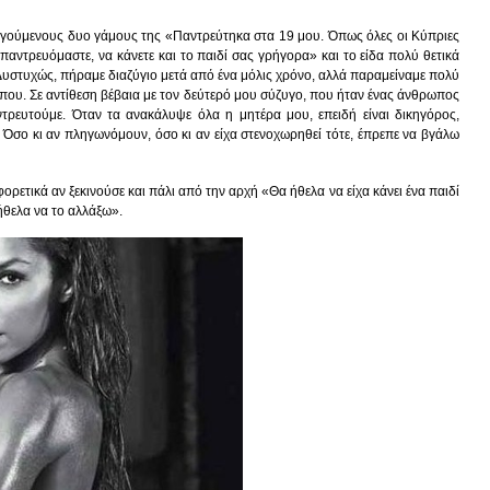
οηγούμενους δυο γάμους της «Παντρεύτηκα στα 19 μου. Όπως όλες οι Κύπριες
 παντρευόμαστε, να κάνετε και το παιδί σας γρήγορα» και το είδα πολύ θετικά
Δυστυχώς, πήραμε διαζύγιο μετά από ένα μόλις χρόνο, αλλά παραμείναμε πολύ
ρώπου. Σε αντίθεση βέβαια με τον δεύτερό μου σύζυγο, που ήταν ένας άνθρωπος
τρευτούμε. Όταν τα ανακάλυψε όλα η μητέρα μου, επειδή είναι δικηγόρος,
 Όσο κι αν πληγωνόμουν, όσο κι αν είχα στενοχωρηθεί τότε, έπρεπε να βγάλω
αφορετικά αν ξεκινούσε και πάλι από την αρχή «Θα ήθελα να είχα κάνει ένα παιδί
ήθελα να το αλλάξω».