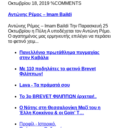
Οκτωβρίου 18, 2019 %COMMENTS
Αντώνης Ρέμος – Imam Baildi
Αντώνης Ρέμος – Imam Baildi Την Παρασκευή 25
Οκτωβρίου η Πύλη Α υποδέχεται τον Αντώνη Ρέμο.
Ο αγαπημένος μας ερμηνευτής επιλέγει να περάσει
το φετινό χειμ...
Πανελλήνιο πρωτάθλημα πυγμαχίας
στην Καβάλα
Με 110 ποδηλάτες το φετινό Brevet
Φιλίππων!
Lava - Τα πράματά σου
Το 3ο BREVET ΦΙΛΙΠΠΩΝ έρχεται!..
Ο Νότης στη Θεσσαλονίκη Μαζί του η
Έλλη Κοκκίνου & οι Goin' T…
Προφίλ - Ιστορικό.