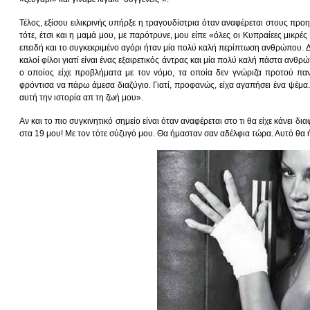
Τέλος, εξίσου ειλικρινής υπήρξε η τραγουδίστρια όταν αναφέρεται στους πρ
τότε, έτσι και η μαμά μου, με παρότρυνε, μου είπε «όλες οι Κυπραίεες μικρές
επειδή και το συγκεκριμένο αγόρι ήταν μία πολύ καλή περίπτωση ανθρώπου. 
καλοί φίλοι γιατί είναι ένας εξαιρετικός άντρας και μία πολύ καλή πάστα ανθ
ο οποίος είχε προβλήματα με τον νόμο, τα οποία δεν γνώριζα προτού παν
φρόντισα να πάρω άμεσα διαζύγιο. Γιατί, προφανώς, είχα αγαπήσει ένα ψέμα.
αυτή την ιστορία απ τη ζωή μου».
Αν και το πιο συγκινητικό σημείο είναι όταν αναφέρεται στο τι θα είχε κάνει δι
στα 19 μου! Με τον τότε σύζυγό μου. Θα ήμασταν σαν αδέλφια τώρα. Αυτό θα 