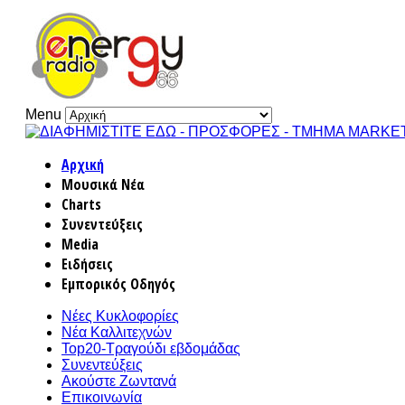
Menu
Αρχική
Μουσικά Νέα
Charts
Συνεντεύξεις
Media
Ειδήσεις
Εμπορικός Οδηγός
Νέες Κυκλοφορίες
Νέα Καλλιτεχνών
Top20-Τραγούδι εβδομάδας
Συνεντεύξεις
Ακούστε Ζωντανά
Επικοινωνία