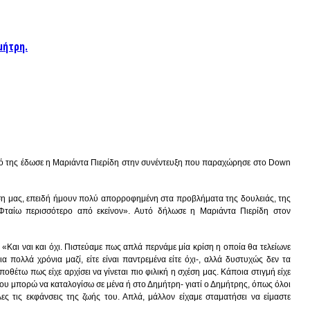
μήτρη.
οφό της έδωσε η Μαριάντα Πιερίδη στην συνέντευξη που παραχώρησε στο Down
έση μας, επειδή ήμουν πολύ απορροφημένη στα προβλήματα της δουλειάς, της
Φταίω περισσότερο από εκείνον». Αυτό δήλωσε η Μαριάντα Πιερίδη στον
Και ναι και όχι. Πιστεύαμε πως απλά περνάμε μία κρίση η οποία θα τελείωνε
α πολλά χρόνια μαζί, είτε είναι παντρεμένα είτε όχι-, αλλά δυστυχώς δεν τα
οθέτω πως είχε αρχίσει να γίνεται πιο φιλική η σχέση μας. Κάποια στιγμή είχε
ι που μπορώ να καταλογίσω σε μένα ή στο Δημήτρη- γιατί ο Δημήτρης, όπως όλοι
ς τις εκφάνσεις της ζωής του. Απλά, μάλλον είχαμε σταματήσει να είμαστε