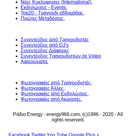
Νέες Κυκλοφορίες (International).
Εκδηλώσεις - Events.
Top20 - Τραγούδι εβδομάδας.
Πρώτες Μεταδόσεις.
Συνεντεύξεις από Τραγουδιστές
Συνεντεύξεις από DJ's
Συνεντεύξεις Διάφορες
Συνεντέυξεις Τραγουδιστών σε Video
Αφιερώματα.
Φωτογραφίες από Τραγουδιστές.
Φωτογραφίες Άλλες.
Φωτογραφίες από Εκδηλώσεις.
Φωτογραφίες από Ακροατές.
Ράδιο Energy - energy966.com. (c)1996 - 2020 - All
rights reserved.
Facebook
Twitter
You Tube
Google Plus +