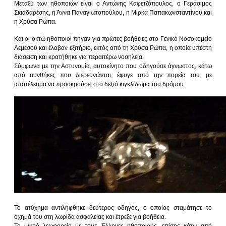
Μεταξύ των ηθοποιών είναι ο Αντώνης Καφετζόπουλος, ο Γεράσιμος
Σκιαδαρέσης, η Άννα Παναγιωτοπούλου, η Μίρκα Παπακωνσταντίνου και
η Χρύσα Ρώπα.
Και οι οκτώ ηθοποιοί πήγαν για πρώτες βοήθειες στο Γενικό Νοσοκομείο
Λεμεσού και έλαβαν εξιτήριο, εκτός από τη Χρύσα Ρώπα, η οποία υπέστη
διάσειση και κρατήθηκε για περαιτέρω νοσηλεία.
Σύμφωνα με την Αστυνομία, αυτοκίνητο που οδηγούσε άγνωστος, κάτω
από συνθήκες που διερευνώνται, έφυγε από την πορεία του, με
αποτέλεσμα να προσκρούσει στο δεξιό κιγκλίδωμα του δρόμου.
Το ατύχημα αντιλήφθηκε δεύτερος οδηγός, ο οποίος σταμάτησε το
όχημά του στη λωρίδα ασφαλείας και έτρεξε για βοήθεια.
Το μικρό λεωφορείο με τους Έλληνες ηθοποιούς, επίσης κάτω από