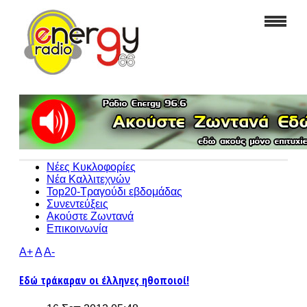
Νέες Κυκλοφορίες
Νέα Καλλιτεχνών
Top20-Τραγούδι εβδομάδας
Συνεντεύξεις
Ακούστε Ζωντανά
Επικοινωνία
A+
A
A-
Εδώ τράκαραν οι έλληνες ηθοποιοί!