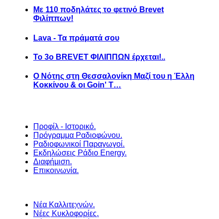
Με 110 ποδηλάτες το φετινό Brevet
Φιλίππων!
Lava - Τα πράματά σου
Το 3ο BREVET ΦΙΛΙΠΠΩΝ έρχεται!..
Ο Νότης στη Θεσσαλονίκη Μαζί του η Έλλη
Κοκκίνου & οι Goin' T…
Προφίλ - Ιστορικό.
Πρόγραμμα Ραδιοφώνου.
Ραδιοφωνικοί Παραγωγοί.
Εκδηλώσεις Ράδιο Energy.
Διαφήμιση.
Επικοινωνία.
Νέα Καλλιτεχνών.
Νέες Κυκλοφορίες.