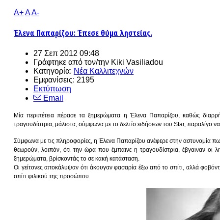
A+
A
A-
Έλενα Παπαρίζου: Έπεσε θύμα ληστείας.
27 Σεπ 2012 09:48
Γράφτηκε από τον/την
Kiki Vasiliadou
Κατηγορία:
Νέα Καλλιτεχνών
Εμφανίσεις: 2195
Εκτύπωση
Email
Μία περιπέτεια πέρασε τα ξημερώματα η
Έλενα Παπαρίζου
, καθώς διαρρή
τραγουδίστρια, μάλιστα, σύμφωνα με το δελτίο ειδήσεων του Star, παραλίγο 
Σύμφωνα με τις πληροφορίες, η
Έλενα Παπαρίζου
ανέφερε στην αστυνομία πως
θεωρούν, λοιπόν, ότι την ώρα που έμπαινε η τραγουδίστρια, έβγαιναν οι λ
ξημερώματα, βρίσκοντάς το σε κακή κατάσταση.
Oι γείτονες αποκάλυψαν ότι άκουγαν φασαρία έξω από το σπίτι, αλλά φοβόντο
σπίτι φιλικού της προσώπου.