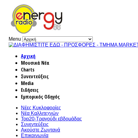
Menu
Αρχική
Μουσικά Νέα
Charts
Συνεντεύξεις
Media
Ειδήσεις
Εμπορικός Οδηγός
Νέες Κυκλοφορίες
Νέα Καλλιτεχνών
Top20-Τραγούδι εβδομάδας
Συνεντεύξεις
Ακούστε Ζωντανά
Επικοινωνία