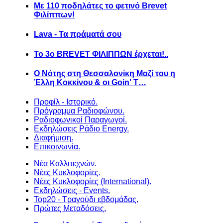
Με 110 ποδηλάτες το φετινό Brevet
Φιλίππων!
Lava - Τα πράματά σου
Το 3ο BREVET ΦΙΛΙΠΠΩΝ έρχεται!..
Ο Νότης στη Θεσσαλονίκη Μαζί του η
Έλλη Κοκκίνου & οι Goin' T…
Προφίλ - Ιστορικό.
Πρόγραμμα Ραδιοφώνου.
Ραδιοφωνικοί Παραγωγοί.
Εκδηλώσεις Ράδιο Energy.
Διαφήμιση.
Επικοινωνία.
Νέα Καλλιτεχνών.
Νέες Κυκλοφορίες.
Νέες Κυκλοφορίες (International).
Εκδηλώσεις - Events.
Top20 - Τραγούδι εβδομάδας.
Πρώτες Μεταδόσεις.