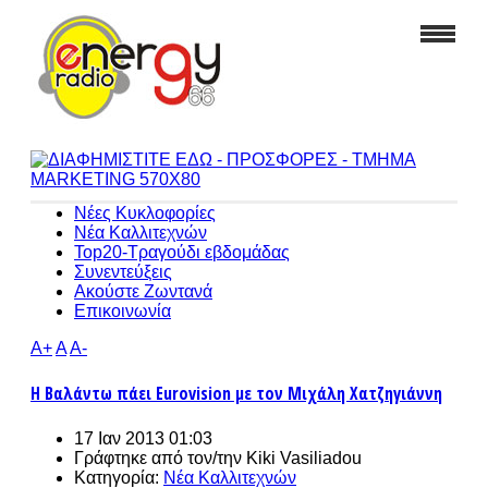
Νέες Κυκλοφορίες
Νέα Καλλιτεχνών
Top20-Τραγούδι εβδομάδας
Συνεντεύξεις
Ακούστε Ζωντανά
Επικοινωνία
A+
A
A-
Η Βαλάντω πάει Eurovision με τον Μιχάλη Χατζηγιάννη
17 Ιαν 2013 01:03
Γράφτηκε από τον/την
Kiki Vasiliadou
Κατηγορία:
Νέα Καλλιτεχνών