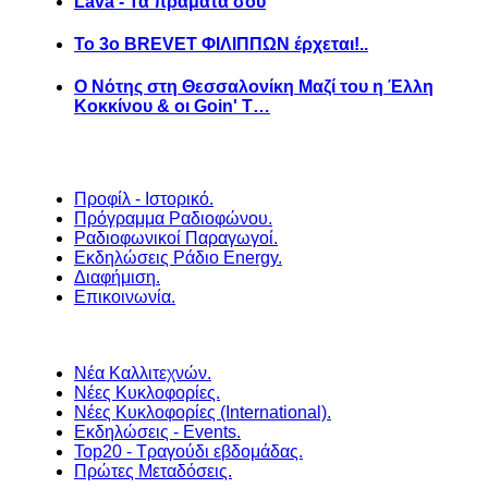
Lava - Τα πράματά σου
Το 3ο BREVET ΦΙΛΙΠΠΩΝ έρχεται!..
Ο Νότης στη Θεσσαλονίκη Μαζί του η Έλλη
Κοκκίνου & οι Goin' T…
Προφίλ - Ιστορικό.
Πρόγραμμα Ραδιοφώνου.
Ραδιοφωνικοί Παραγωγοί.
Εκδηλώσεις Ράδιο Energy.
Διαφήμιση.
Επικοινωνία.
Νέα Καλλιτεχνών.
Νέες Κυκλοφορίες.
Νέες Κυκλοφορίες (International).
Εκδηλώσεις - Events.
Top20 - Τραγούδι εβδομάδας.
Πρώτες Μεταδόσεις.