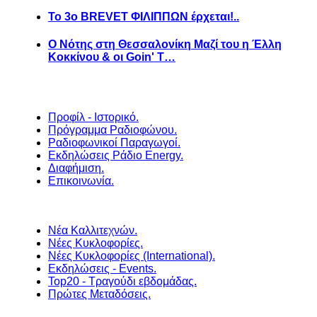
Το 3ο BREVET ΦΙΛΙΠΠΩΝ έρχεται!..
Ο Νότης στη Θεσσαλονίκη Μαζί του η Έλλη
Κοκκίνου & οι Goin' T…
Προφίλ - Ιστορικό.
Πρόγραμμα Ραδιοφώνου.
Ραδιοφωνικοί Παραγωγοί.
Εκδηλώσεις Ράδιο Energy.
Διαφήμιση.
Επικοινωνία.
Νέα Καλλιτεχνών.
Νέες Κυκλοφορίες.
Νέες Κυκλοφορίες (International).
Εκδηλώσεις - Events.
Top20 - Τραγούδι εβδομάδας.
Πρώτες Μεταδόσεις.