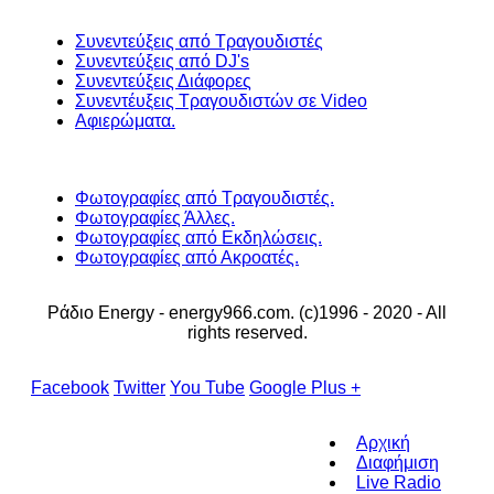
Συνεντεύξεις από Τραγουδιστές
Συνεντεύξεις από DJ's
Συνεντεύξεις Διάφορες
Συνεντέυξεις Τραγουδιστών σε Video
Αφιερώματα.
Φωτογραφίες από Τραγουδιστές.
Φωτογραφίες Άλλες.
Φωτογραφίες από Εκδηλώσεις.
Φωτογραφίες από Ακροατές.
Ράδιο Energy - energy966.com. (c)1996 - 2020 - All
rights reserved.
Facebook
Twitter
You Tube
Google Plus +
Αρχική
Διαφήμιση
Live Radio