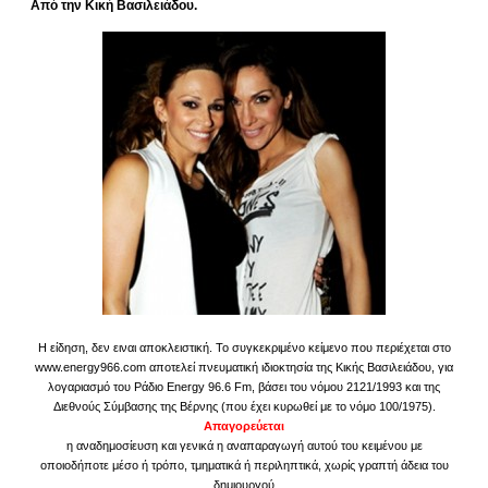
Από την Κική Βασιλειάδου.
Η είδηση, δεν ειναι αποκλειστική. Το συγκεκριμένο κείμενο που περιέχεται στο
www.energy966.com αποτελεί πνευματική ιδιοκτησία της Κικής Βασιλειάδου, για
λογαριασμό του Ράδιο Energy 96.6 Fm, βάσει του νόμου 2121/1993 και της
Διεθνούς Σύμβασης της Βέρνης (που έχει κυρωθεί με το νόμο 100/1975).
Απαγορεύεται
η αναδημοσίευση και γενικά η αναπαραγωγή αυτού του κειμένου με
οποιοδήποτε μέσο ή τρόπο, τμηματικά ή περιληπτικά, χωρίς γραπτή άδεια του
δημιουργού