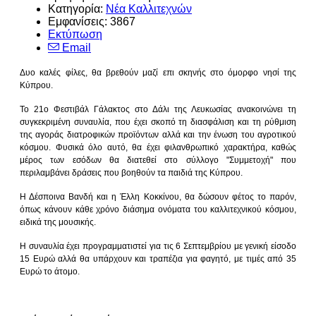
Κατηγορία:
Νέα Καλλιτεχνών
Εμφανίσεις: 3867
Εκτύπωση
Email
Δυο καλές φίλες, θα βρεθούν μαζί επι σκηνής στο όμορφο νησί της
Κύπρου.
Το 21ο Φεστιβάλ Γάλακτος στο Δάλι της Λευκωσίας ανακοινώνει τη
συγκεκριμένη συναυλία, που έχει σκοπό τη διασφάλιση και τη ρύθμιση
της αγοράς διατροφικών προϊόντων αλλά και την ένωση του αγροτικού
κόσμου. Φυσικά όλο αυτό, θα έχει φιλανθρωπικό χαρακτήρα, καθώς
μέρος των εσόδων θα διατεθεί στο σύλλογο "Συμμετοχή" που
περιλαμβάνει δράσεις που βοηθούν τα παιδιά της Κύπρου.
Η Δέσποινα Βανδή και η Έλλη Κοκκίνου, θα δώσουν φέτος το παρόν,
όπως κάνουν κάθε χρόνο διάσημα ονόματα του καλλιτεχνικού κόσμου,
ειδικά της μουσικής.
Η συναυλία έχει προγραμματιστεί για τις 6 Σεπτεμβρίου με γενική είσοδο
15 Ευρώ αλλά θα υπάρχουν και τραπέζια για φαγητό, με τιμές από 35
Ευρώ το άτομο.