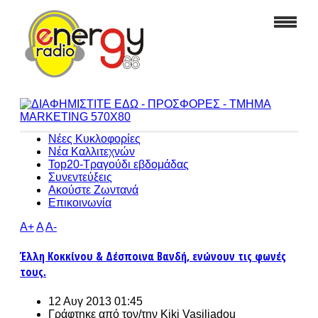
Νέες Κυκλοφορίες
Νέα Καλλιτεχνών
Top20-Τραγούδι εβδομάδας
Συνεντεύξεις
Ακούστε Ζωντανά
Επικοινωνία
A+
A
A-
Έλλη Κοκκίνου & Δέσποινα Βανδή, ενώνουν τις φωνές
τους.
12 Αυγ 2013 01:45
Γράφτηκε από τον/την
Kiki Vasiliadou