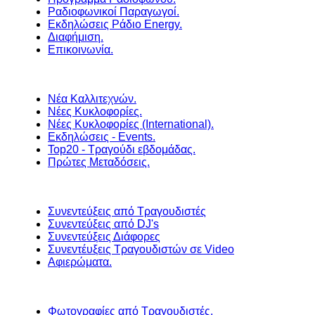
Ραδιοφωνικοί Παραγωγοί.
Εκδηλώσεις Ράδιο Energy.
Διαφήμιση.
Επικοινωνία.
Νέα Καλλιτεχνών.
Νέες Κυκλοφορίες.
Νέες Κυκλοφορίες (International).
Εκδηλώσεις - Events.
Top20 - Τραγούδι εβδομάδας.
Πρώτες Μεταδόσεις.
Συνεντεύξεις από Τραγουδιστές
Συνεντεύξεις από DJ's
Συνεντεύξεις Διάφορες
Συνεντέυξεις Τραγουδιστών σε Video
Αφιερώματα.
Φωτογραφίες από Τραγουδιστές.