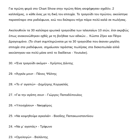
Για πρώτη φορά στο Chart Show στην πρώτη θέση ισοψήφησαν σχεδόν, 2
καλλιτέχνες, ο κάθε ένας με τη δική του επιτυχία. Το τραγούδι του πρώτου, ακούστηκε
περισσότερο στα ραδιόφωνα, ενώ του δεύτερου πήγε πάρα πολύ καλά σε πωλήσεις.
Ακολουθούν τα 30 καλύτερα ερωτικά τραγούδια των τελευταίων 10 ετών, έτσι ακριβώς
όπως ανακοινώθηκαν εχθές με τη βοήθεια των ειδικών… Κώστα Ζήκο και Πέτρο
Δραγουμάνο. (Το chart συμπληρώνεται με τα 30 τραγούδια που έκαναν μεγάλη
επιτυχία στα ραδιόφωνα, σημείωσαν τεράστιες πωλήσεις στα δισκοπωλεία αλλά
ακούστηκαν και πολύ μέσα από το διαδίκτυο - Youtube).
30. «Ένα τραγούδι ακόμα» - Χρήστος Δάντης
29. «Άγγελε μου» - Πάνος Ψάλτης
28. «Το σ’ αγαπώ» - Δημήτρης Κοργιαλάς
27. «Για την αγάπη σου» - Γιώργος Παπαδόπουλος
26. «Υποσχέσου» - Νικηφόρος
25. «Να κοιμηθούμε αγκαλιά» - Βασίλης Παπακωνσταντίνου
24. «Να μ’ αγαπάς» - Τρίφωνο
23. «Ομολογώ» - Βαλάντης