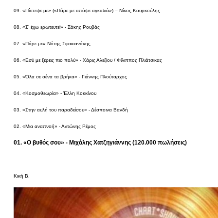
09. «Πίστεψε με» («Πάρε με απόψε αγκαλιά») – Νίκος Κουρκούλης
08. «Σ’ έχω ερωτευτεί» - Σάκης Ρουβάς
07. «Πάρε με» Νότης Σφακιανάκης
06. «Εσύ με ξέρεις πιο πολύ» - Χάρις Αλεξίου / Φίλιππος Πλιάτσικας
05. «Όλα σε σένα τα βρήκα» - Γιάννης Πλούταρχος
04. «Κοσμοθεωρία» - Έλλη Κοκκίνου
03. «Στην αυλή του παραδείσου» - Δέσποινα Βανδή
02. «Μια αναπνοή» - Αντώνης Ρέμος
01. «Ο βυθός σου» - Μιχάλης Χατζηγιάννης (120.000 πωλήσεις)
Κική Β.