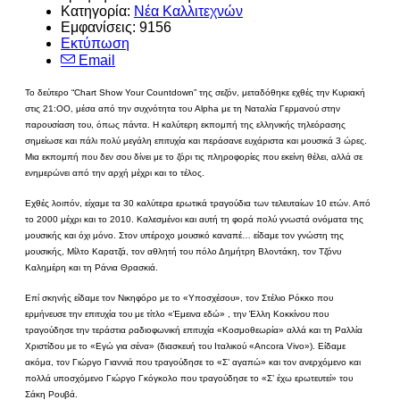
Κατηγορία:
Νέα Καλλιτεχνών
Εμφανίσεις: 9156
Εκτύπωση
Email
Το δεύτερο “Chart Show Your Countdown” της σεζόν, μεταδόθηκε εχθές την Κυριακή
στις 21:ΟΟ, μέσα από την συχνότητα του Alpha με τη Ναταλία Γερμανού στην
παρουσίαση του, όπως πάντα. Η καλύτερη εκπομπή της ελληνικής τηλεόρασης
σημείωσε και πάλι πολύ μεγάλη επιτυχία και περάσανε ευχάριστα και μουσικά 3 ώρες.
Μια εκπομπή που δεν σου δίνει με το ζόρι τις πληροφορίες που εκείνη θέλει, αλλά σε
ενημερώνει από την αρχή μέχρι και το τέλος.
Εχθές λοιπόν, είχαμε τα 30 καλύτερα ερωτικά τραγούδια των τελευταίων 10 ετών. Από
το 2000 μέχρι και το 2010. Καλεσμένοι και αυτή τη φορά πολύ γνωστά ονόματα της
μουσικής και όχι μόνο. Στον υπέροχο μουσικό καναπέ… είδαμε τον γνώστη της
μουσικής, Μίλτο Καρατζά, τον αθλητή του πόλο Δημήτρη Βλοντάκη, τον Τζόνυ
Καλημέρη και τη Ράνια Θρασκιά.
Επί σκηνής είδαμε τον Νικηφόρο με το «Υποσχέσου», τον Στέλιο Ρόκκο που
ερμήνευσε την επιτυχία του με τίτλο «Έμεινα εδώ» , την Έλλη Κοκκίνου που
τραγούδησε την τεράστια ραδιοφωνική επιτυχία «Κοσμοθεωρία» αλλά και τη Ραλλία
Χριστίδου με το «Εγώ για σένα» (διασκευή του Ιταλικού «Ancora Vivo»). Είδαμε
ακόμα, τον Γιώργο Γιαννιά που τραγούδησε το «Σ’ αγαπώ» και τον ανερχόμενο και
πολλά υποσχόμενο Γιώργο Γκόγκολο που τραγούδησε το «Σ’ έχω ερωτευτεί» του
Σάκη Ρουβά.