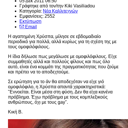
05 Δεκ 2011 06:50
Γράφτηκε από τον/την
Kiki Vasiliadou
Κατηγορία:
Νέα Καλλιτεχνών
Εμφανίσεις: 2552
Εκτύπωση
Email
Η αγαπημένη Χρύσπα, μίλησε σε εβδομαδιαίο
περιοδικό για πολλά, αλλά κυρίως για τη σχέση της με
τους ομοφιλόφιλους.
Η ίδια δήλωσε πως μεγάλωσε με ομοφιλόφιλους. Είχε
συμμαθητές αλλά και πολλούς φίλους και πως όλο
αυτό, είναι ένα κομμάτι της πραγματικότητας που ζούμε
και πρέπει να το αποδεχτούμε.
Σε ερώτηση για το άν θα αποδεχόταν να είχε γιό
ομοφιλόφιλο, η Χρύσπα απαντά χαρακτηριστικά:
"Εννοείται. Είναι μέσα στη φύση. Δεν θα είχα κανένα
πρόβλημα. Έχω πρόβλημα με τους κομπλεξικούς
ανθρώπους, όχι με τους gay".
Κική Β.