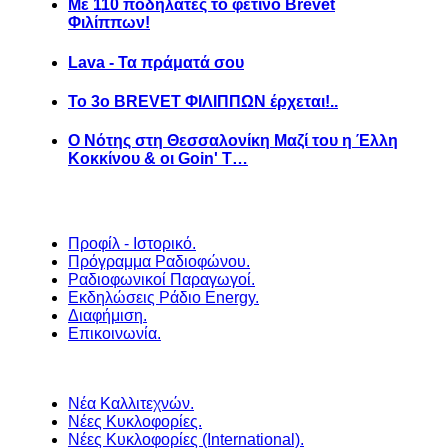
Με 110 ποδηλάτες το φετινό Brevet
Φιλίππων!
Lava - Τα πράματά σου
Το 3ο BREVET ΦΙΛΙΠΠΩΝ έρχεται!..
Ο Νότης στη Θεσσαλονίκη Μαζί του η Έλλη
Κοκκίνου & οι Goin' T…
Προφίλ - Ιστορικό.
Πρόγραμμα Ραδιοφώνου.
Ραδιοφωνικοί Παραγωγοί.
Εκδηλώσεις Ράδιο Energy.
Διαφήμιση.
Επικοινωνία.
Νέα Καλλιτεχνών.
Νέες Κυκλοφορίες.
Νέες Κυκλοφορίες (International).