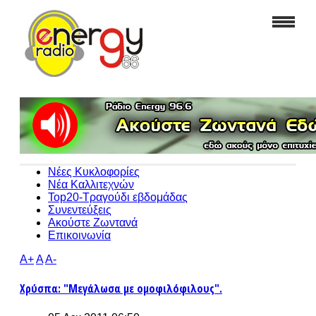
Νέες Κυκλοφορίες
Νέα Καλλιτεχνών
Top20-Τραγούδι εβδομάδας
Συνεντεύξεις
Ακούστε Ζωντανά
Επικοινωνία
A+
A
A-
Χρύσπα: "Μεγάλωσα με ομοφιλόφιλους".