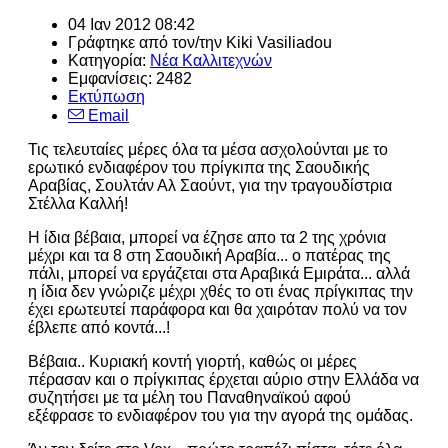
04 Ιαν 2012 08:42
Γράφτηκε από τον/την
Kiki Vasiliadou
Κατηγορία:
Νέα Καλλιτεχνών
Εμφανίσεις: 2482
Εκτύπωση
Email
Τις τελευταίες μέρες όλα τα μέσα ασχολούνται με το
ερωτικό ενδιαφέρον του πρίγκιπα της Σαουδικής
Αραβίας, Σουλτάν Αλ Σαούντ, για την τραγουδίστρια
Στέλλα Καλλή!
Η ίδια βέβαια, μπορεί να έζησε απο τα 2 της χρόνια
μέχρι και τα 8 στη Σαουδική Αραβία... ο πατέρας της
πάλι, μπορεί να εργάζεται στα Αραβικά Εμιράτα... αλλά
η ίδια δεν γνώριζε μέχρι χθές το οτι ένας πρίγκιπας την
έχει ερωτευτεί παράφορα και θα χαιρόταν πολύ να τον
έβλεπε από κοντά...!
Βέβαια.. Κυριακή κοντή γιορτή, καθώς οι μέρες
πέρασαν και ο πρίγκιπας έρχεται αύριο στην Ελλάδα να
συζητήσει με τα μέλη του Παναθηναϊκού αφού
εξέφρασε το ενδιαφέρον του για την αγορά της ομάδας.