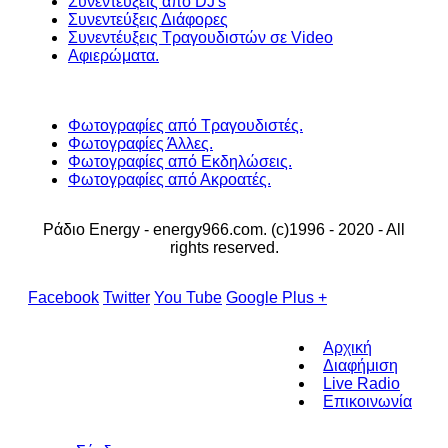
Συνεντεύξεις από DJ's
Συνεντεύξεις Διάφορες
Συνεντέυξεις Τραγουδιστών σε Video
Αφιερώματα.
Φωτογραφίες από Τραγουδιστές.
Φωτογραφίες Άλλες.
Φωτογραφίες από Εκδηλώσεις.
Φωτογραφίες από Ακροατές.
Ράδιο Energy - energy966.com. (c)1996 - 2020 - All
rights reserved.
Facebook
Twitter
You Tube
Google Plus +
Αρχική
Διαφήμιση
Live Radio
Επικοινωνία