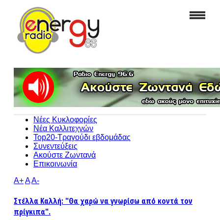
Νέες Κυκλοφορίες
Νέα Καλλιτεχνών
Top20-Τραγούδι εβδομάδας
Συνεντεύξεις
Ακούστε Ζωντανά
Επικοινωνία
A+
A
A-
Στέλλα Καλλή: "Θα χαρώ να γνωρίσω από κοντά τον
πρίγκιπα".