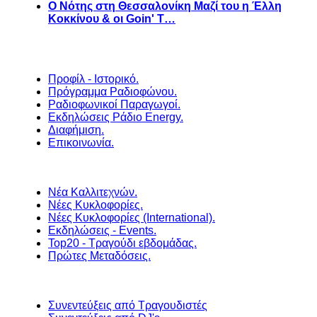
Ο Νότης στη Θεσσαλονίκη Μαζί του η Έλλη
Κοκκίνου & οι Goin' T…
Προφίλ - Ιστορικό.
Πρόγραμμα Ραδιοφώνου.
Ραδιοφωνικοί Παραγωγοί.
Εκδηλώσεις Ράδιο Energy.
Διαφήμιση.
Επικοινωνία.
Νέα Καλλιτεχνών.
Νέες Κυκλοφορίες.
Νέες Κυκλοφορίες (International).
Εκδηλώσεις - Events.
Top20 - Τραγούδι εβδομάδας.
Πρώτες Μεταδόσεις.
Συνεντεύξεις από Τραγουδιστές