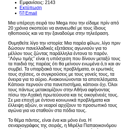
Εμφανίσεις: 2143
Εκτύπωση
Email
Μια υπέροχη σειρά του Mega που την είδαμε πρίν από
20 χρόνια σκοπεύει να ανανεωθεί με τους ίδιους
ηθοποιούς και να την ξαναδούμε στην τηλεόραση.
Θυμηθείτε λίγο την ιστορία: Μια παρέα φίλων, λίγο πριν
δώσουν πανελλαδικές εξετάσεις αγωνιούν για το
μέλλον τους ζώντας παράλληλα έντονα το παρόν.
"Λόγω τιμής" είναι η υπόσχεση που δίνουν μεταξύ τους
τα παιδιά της παρέας ότι θα μείνουν ενωμένα ό,τι και αν
συμβεί. Τα υπαρξιακά τους προβλήματα, οι ερωτικές
τους σχέσεις, οι συγκρούσεις με τους γονείς τους, τα
όνειρα για το αύριο. Ανακοινώνονται τα αποτελέσματα.
Κάποιοι περνούν στα πανεπιστήμια, κάποιοι όχι. Όλοι
τους πάντως μετακομίζουν στην Αθήνα αφήνοντας
πίσω την Αχαϊκή πρωτεύουσα και τις οικογένειές τους.
Σε μια εποχή με έντονα κοινωνικά προβλήματα και
έλλειψη αξιών, οι νεαροί αρχίζουν το προσωπικό τους
αγώνα για να σταθούν στα πόδια τους.
Το θέμα πάντος, είναι ένα και μόνο ένα. Η
σεναριογράφος της σειράς, η Μιρέλα Παπαοικονόμου