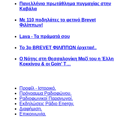
Πανελλήνιο πρωτάθλημα πυγμαχίας στην
Καβάλα
Με 110 ποδηλάτες το φετινό Brevet
Φιλίππων!
Lava - Τα πράματά σου
Το 3ο BREVET ΦΙΛΙΠΠΩΝ έρχεται!..
Ο Νότης στη Θεσσαλονίκη Μαζί του η Έλλη
Κοκκίνου & οι Goin' T…
Προφίλ - Ιστορικό.
Πρόγραμμα Ραδιοφώνου.
Ραδιοφωνικοί Παραγωγοί.
Εκδηλώσεις Ράδιο Energy.
Διαφήμιση.
Επικοινωνία.