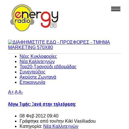
Νέες Κυκλοφορίες
Νέα Καλλιτεχνών
Top20-Τραγούδι εβδομάδας
Συνεντεύξεις
Ακούστε Ζωντανά
Επικοινωνία
A+
A
A-
Λόγω Τιμής: Ξανά στην τηλεόραση;
08 Φεβ 2012 09:40
Γράφτηκε από τον/την
Kiki Vasiliadou
Κατηγορία:
Νέα Καλλιτεχνών