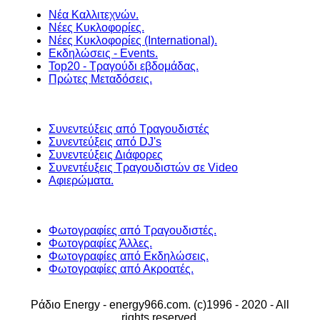
Νέα Καλλιτεχνών.
Νέες Κυκλοφορίες.
Νέες Κυκλοφορίες (International).
Εκδηλώσεις - Events.
Top20 - Τραγούδι εβδομάδας.
Πρώτες Μεταδόσεις.
Συνεντεύξεις από Τραγουδιστές
Συνεντεύξεις από DJ's
Συνεντεύξεις Διάφορες
Συνεντέυξεις Τραγουδιστών σε Video
Αφιερώματα.
Φωτογραφίες από Τραγουδιστές.
Φωτογραφίες Άλλες.
Φωτογραφίες από Εκδηλώσεις.
Φωτογραφίες από Ακροατές.
Ράδιο Energy - energy966.com. (c)1996 - 2020 - All
rights reserved.