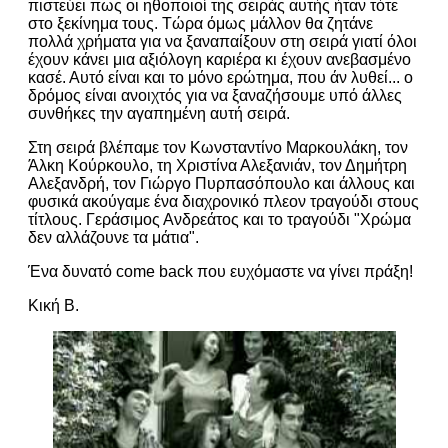
πιστεύει πως οι ηθοποιοί της σειράς αυτής ήταν τότε
στο ξεκίνημα τους. Τώρα όμως μάλλον θα ζητάνε
πολλά χρήματα για να ξαναπαίξουν στη σειρά γιατί όλοι
έχουν κάνει μια αξιόλογη καριέρα κι έχουν ανεβασμένο
κασέ. Αυτό είναι και το μόνο ερώτημα, που άν λυθεί... ο
δρόμος είναι ανοιχτός για να ξαναζήσουμε υπό άλλες
συνθήκες την αγαπημένη αυτή σειρά.
Στη σειρά βλέπαμε τον Κωνσταντίνο Μαρκουλάκη, τον
Άλκη Κούρκουλο, τη Χριστίνα Αλεξανιάν, τον Δημήτρη
Αλεξανδρή, τον Γιώργο Πυρπασόπουλο και άλλους και
φυσικά ακούγαμε ένα διαχρονικό πλεον τραγούδι στους
τίτλους. Γεράσιμος Ανδρεάτος και το τραγούδι "Χρώμα
δεν αλλάζουνε τα μάτια".
Ένα δυνατό come back που ευχόμαστε να γίνει πράξη!
Κική Β.