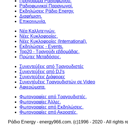
Πρόγραμμα Ραδιοφώνου.
Ραδιοφωνικοί Παραγωγοί.
Εκδηλώσεις Ράδιο Energy.
Διαφήμιση.
Επικοινωνία.
Νέα Καλλιτεχνών.
Νέες Κυκλοφορίες.
Νέες Κυκλοφορίες (International).
Εκδηλώσεις - Events.
Top20 - Τραγούδι εβδομάδας.
Πρώτες Μεταδόσεις.
Συνεντεύξεις από Τραγουδιστές
Συνεντεύξεις από DJ's
Συνεντεύξεις Διάφορες
Συνεντέυξεις Τραγουδιστών σε Video
Αφιερώματα.
Φωτογραφίες από Τραγουδιστές.
Φωτογραφίες Άλλες.
Φωτογραφίες από Εκδηλώσεις.
Φωτογραφίες από Ακροατές.
Ράδιο Energy - energy966.com. (c)1996 - 2020 - All rights r