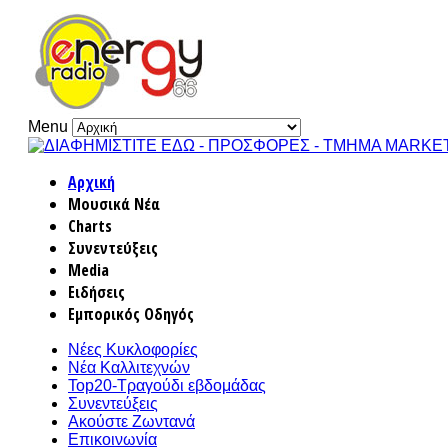
Menu
Αρχική
Μουσικά Νέα
Charts
Συνεντεύξεις
Media
Ειδήσεις
Εμπορικός Οδηγός
Νέες Κυκλοφορίες
Νέα Καλλιτεχνών
Top20-Τραγούδι εβδομάδας
Συνεντεύξεις
Ακούστε Ζωντανά
Επικοινωνία