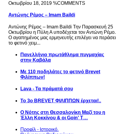
Οκτωβρίου 18, 2019 %COMMENTS
Αντώνης Ρέμος – Imam Baildi
Αντώνης Ρέμος – Imam Baildi Την Παρασκευή 25
Οκτωβρίου η Πύλη Α υποδέχεται τον Αντώνη Ρέμο.
Ο αγαπημένος μας ερμηνευτής επιλέγει να περάσει
το φετινό χειμ...
Πανελλήνιο πρωτάθλημα πυγμαχίας
στην Καβάλα
Με 110 ποδηλάτες το φετινό Brevet
Φιλίππων!
Lava - Τα πράματά σου
Το 3ο BREVET ΦΙΛΙΠΠΩΝ έρχεται!..
Ο Νότης στη Θεσσαλονίκη Μαζί του η
Έλλη Κοκκίνου & οι Goin' T…
Προφίλ - Ιστορικό.