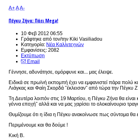
A+
A
A-
Πέγκυ Ζήνα: Πάει Mega!
10 Φεβ 2012 06:55
Γράφτηκε από τον/την
Kiki Vasiliadou
Κατηγορία:
Νέα Καλλιτεχνών
Εμφανίσεις: 2082
Εκτύπωση
Email
Γέννησε, αδυνάτησε, ομόρφυνε και... μας έλειψε.
Ειδικά σε πρωϊνή εκπομπή έχει να εμφανιστεί πάρα πολύ κ
Λιάγκας και Φαίη Σκορδά "έκλεισαν" από τώρα την Πέγκυ Ζ
Τη Δευτέρα λοιπόν στις 19 Μαρτίου, η Πέγκυ Ζήνα θα είναι 
γέννα εποχή" αλλά και να μας χαρίσει το ολοκαίνουριο τραγ
Θυμίζουμε ότι η ίδια η Πέγκυ ανακοίνωσε πως σύντομα θα ε
Περιμένουμε και θα δούμε !
Κική Β.