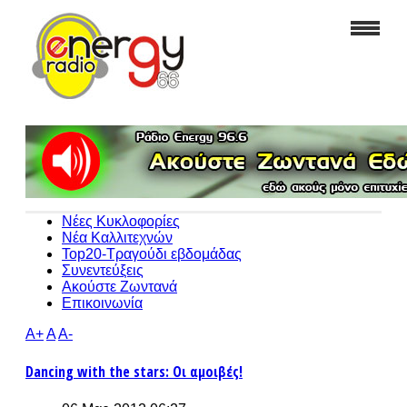
Νέες Κυκλοφορίες
Νέα Καλλιτεχνών
Top20-Τραγούδι εβδομάδας
Συνεντεύξεις
Ακούστε Ζωντανά
Επικοινωνία
A+
A
A-
Dancing with the stars: Οι αμοιβές!