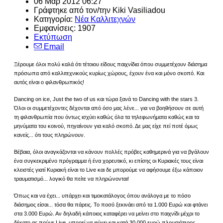
06 Μαρ 2012 06:27
Γράφτηκε από τον/την
Kiki Vasiliadou
Κατηγορία:
Νέα Καλλιτεχνών
Εμφανίσεις: 1907
Εκτύπωση
Email
Ξέρουμε όλοι πολύ καλά ότι τέτοιου είδους παιχνίδια όπου συμμετέχουν διάσημα
πρόσωπα από καλλιτεχνικούς κυρίως χώρους, έχουν ένα και μόνο σκοπό. Και
αυτός είναι ο φιλανθρωπικός!
Dancing on ice, Just the two of us και τώρα ξανά το Dancing with the stars 3.
Όλοι οι συμμετέχοντες δέχονται από όσο μας λένε... για να βοηθήσουν σε αυτή
τη φιλανθρωπία που όντως ισχύει καθώς όλα τα τηλεφωνήματα καθώς και τα
μηνύματα του κοινού, πηγαίνουν για καλό σκοπό. Δε μας είχε πεί ποτέ όμως
κανείς... ότι τους πληρώνουν.
Βέβαια, όλοι αναγκάζονται να κάνουν πολλές πρόβες καθημερινά για να βγάλουν
ένα συγκεκριμένο πρόγραμμα ή ένα χορευτικό, κι επίσης οι Κυριακές τους είναι
κλειστές γιατί Κυριακή είναι το Live και δε μπορούμε να αφήσουμε έξω κάποιον
τραυματισμό... λογικό θα πείτε να πληρώνονται!
Όπως και να έχει... υπάρχει και τιμοκατάλογος όπου ανάλογα με το πόσο
διάσημος είσαι... τόσα θα πάρεις. Το ποσό ξεκινάει από τα 1.000 Ευρώ και φτάνει
στα 3.000 Ευρώ. Αν δηλαδή κάποιος καταφέρει να μείνει στο παιχνίδι μέχρι το
δέκατο ας πούμε Live, μπορεί να φύγει και κατά 30.000 ευρώ πλουσιότερος