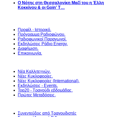
Ο Νότης στη Θεσσαλονίκη Μαζί του η Έλλη
Κοκκίνου & οι Goin' T…
Προφίλ - Ιστορικό.
Πρόγραμμα Ραδιοφώνου.
Ραδιοφωνικοί Παραγωγοί.
Εκδηλώσεις Ράδιο Energy.
Διαφήμιση.
Επικοινωνία.
Νέα Καλλιτεχνών.
Νέες Κυκλοφορίες.
Νέες Κυκλοφορίες (International).
Εκδηλώσεις - Events.
Top20 - Τραγούδι εβδομάδας.
Πρώτες Μεταδόσεις.
Συνεντεύξεις από Τραγουδιστές