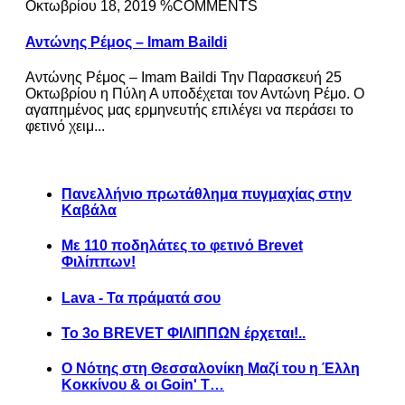
Οκτωβρίου 18, 2019 %COMMENTS
Αντώνης Ρέμος – Imam Baildi
Αντώνης Ρέμος – Imam Baildi Την Παρασκευή 25
Οκτωβρίου η Πύλη Α υποδέχεται τον Αντώνη Ρέμο. Ο
αγαπημένος μας ερμηνευτής επιλέγει να περάσει το
φετινό χειμ...
Πανελλήνιο πρωτάθλημα πυγμαχίας στην
Καβάλα
Με 110 ποδηλάτες το φετινό Brevet
Φιλίππων!
Lava - Τα πράματά σου
Το 3ο BREVET ΦΙΛΙΠΠΩΝ έρχεται!..
Ο Νότης στη Θεσσαλονίκη Μαζί του η Έλλη
Κοκκίνου & οι Goin' T…