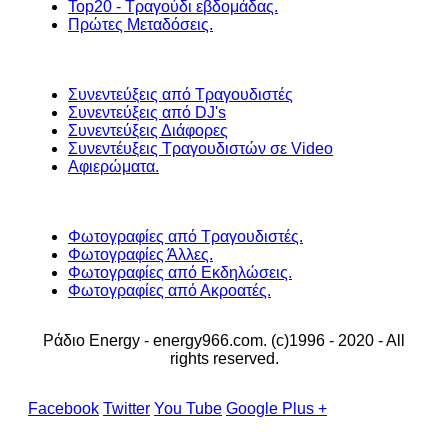
Top20 - Τραγούδι εβδομάδας.
Πρώτες Μεταδόσεις.
Συνεντεύξεις από Τραγουδιστές
Συνεντεύξεις από DJ's
Συνεντεύξεις Διάφορες
Συνεντέυξεις Τραγουδιστών σε Video
Αφιερώματα.
Φωτογραφίες από Τραγουδιστές.
Φωτογραφίες Άλλες.
Φωτογραφίες από Εκδηλώσεις.
Φωτογραφίες από Ακροατές.
Ράδιο Energy - energy966.com. (c)1996 - 2020 - All
rights reserved.
Facebook
Twitter
You Tube
Google Plus +