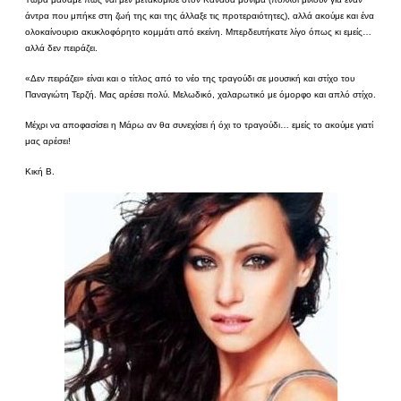
άντρα που μπήκε στη ζωή της και της άλλαξε τις προτεραιότητες), αλλά ακούμε και ένα
ολοκαίνουριο ακυκλοφόρητο κομμάτι από εκείνη. Μπερδευτήκατε λίγο όπως κι εμείς…
αλλά δεν πειράζει.
«Δεν πειράζει» είναι και ο τίτλος από το νέο της τραγούδι σε μουσική και στίχο του
Παναγιώτη Τερζή. Μας αρέσει πολύ. Μελωδικό, χαλαρωτικό με όμορφο και απλό στίχο.
Μέχρι να αποφασίσει η Μάρω αν θα συνεχίσει ή όχι το τραγούδι… εμείς το ακούμε γιατί
μας αρέσει!
Κική Β.