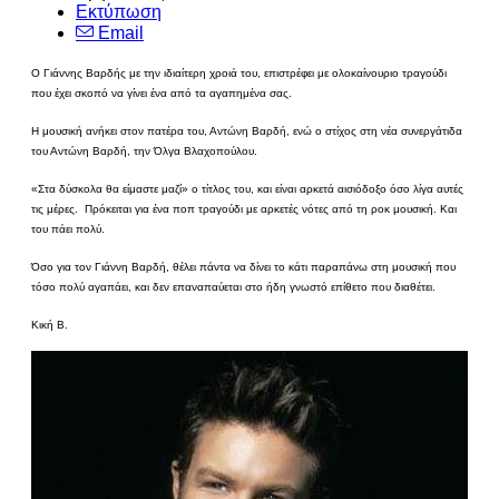
Εκτύπωση
Email
Ο Γιάννης Βαρδής με την ιδιαίτερη χροιά του, επιστρέφει με ολοκαίνουριο τραγούδι
που έχει σκοπό να γίνει ένα από τα αγαπημένα σας.
Η μουσική ανήκει στον πατέρα του, Αντώνη Βαρδή, ενώ ο στίχος στη νέα συνεργάτιδα
του Αντώνη Βαρδή, την Όλγα Βλαχοπούλου.
«Στα δύσκολα θα είμαστε μαζί» ο τίτλος του, και είναι αρκετά αισιόδοξο όσο λίγα αυτές
τις μέρες. Πρόκειται για ένα ποπ τραγούδι με αρκετές νότες από τη ροκ μουσική. Και
του πάει πολύ.
Όσο για τον Γιάννη Βαρδή, θέλει πάντα να δίνει το κάτι παραπάνω στη μουσική που
τόσο πολύ αγαπάει, και δεν επαναπαύεται στο ήδη γνωστό επίθετο που διαθέτει.
Κική Β.