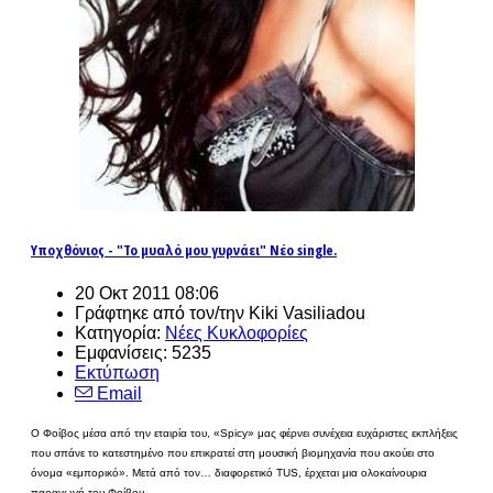
Υποχθόνιος - "Το μυαλό μου γυρνάει" Νέο single.
20 Οκτ 2011 08:06
Γράφτηκε από τον/την Kiki Vasiliadou
Κατηγορία:
Νέες Κυκλοφορίες
Εμφανίσεις: 5235
Εκτύπωση
Email
Ο Φοίβος μέσα από την εταιρία του, «Spicy» μας φέρνει συνέχεια ευχάριστες εκπλήξεις
που σπάνε το κατεστημένο που επικρατεί στη μουσική βιομηχανία που ακούει στο
όνομα «εμπορικό». Μετά από τον… διαφορετικό TUS, έρχεται μια ολοκαίνουρια
παραγωγή του Φοίβου.