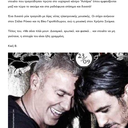
ντουέτο που τραγούδησαν πρώτα στο νυχτερινό κέντρο “Αστέρια” όπου εμφανίζονται
μαζί και τώρα το ακούμε και στα ραδιόφωνα επίσημα και δυνατά!
Ένα δυνατό ρόκ τραγούδι με λίγες νότες ηλεκτρονικής μουσικής. Οι στίχοι ανήκουν
στον Στέλιο Ρόκκο και τη Βίκυ Γεροθόδωρου, ενώ η μουσική στον Χρήστο Σούμκα.
Τίτλος του, «Με σένα πλάι μου». Δυναμικό, ερωτικό, και φυσικά… και ντουέτο να μη
γινότανε, η επιτυχία του είναι ήδη γραμμένη.
Κική Β.