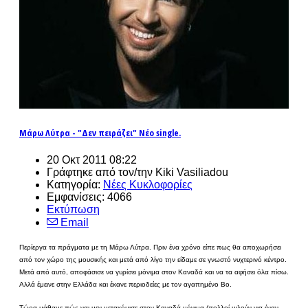
Μάρω Λύτρα - "Δεν πειράζει" Νέο single.
20 Οκτ 2011 08:22
Γράφτηκε από τον/την Kiki Vasiliadou
Κατηγορία:
Νέες Κυκλοφορίες
Εμφανίσεις: 4066
Εκτύπωση
Email
Περίεργα τα πράγματα με τη Μάρω Λύτρα. Πριν ένα χρόνο είπε πως θα αποχωρήσει
από τον χώρο της μουσικής και μετά από λίγο την είδαμε σε γνωστό νυχτερινό κέντρο.
Μετά από αυτό, αποφάσισε να γυρίσει μόνιμα στον Καναδά και να τα αφήσει όλα πίσω.
Αλλά έμεινε στην Ελλάδα και έκανε περιοδείες με τον αγαπημένο Bo.
Τώρα μάθαμε πώς ναι μεν μετακόμισε στον Καναδά μόνιμα (πολλοί μιλούν για έναν