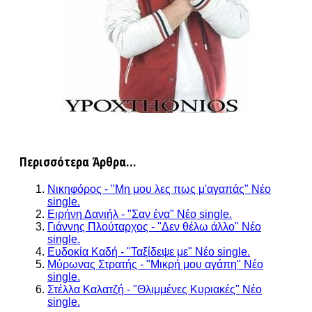
Περισσότερα Άρθρα...
Νικηφόρος - "Μη μου λες πως μ'αγαπάς" Νέο
single.
Ειρήνη Δανιήλ - "Σαν ένα" Νέο single.
Γιάννης Πλούταρχος - "Δεν θέλω άλλο" Νέο
single.
Ευδοκία Καδή - "Ταξίδεψε με" Νέο single.
Μύρωνας Στρατής - "Μικρή μου αγάπη" Νέο
single.
Στέλλα Καλατζή - "Θλιμμένες Κυριακές" Νέο
single.