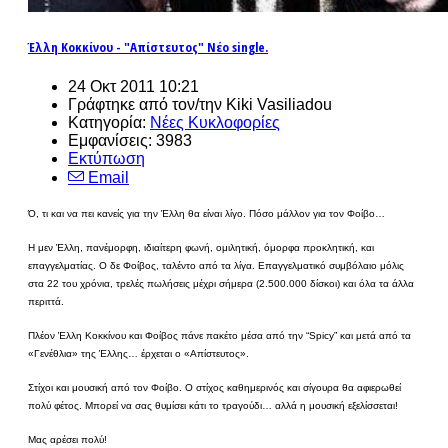
Έλλη Κοκκίνου - "Απίστευτος" Νέο single.
24 Οκτ 2011 10:21
Γράφτηκε από τον/την Kiki Vasiliadou
Κατηγορία:
Νέες Κυκλοφορίες
Εμφανίσεις: 3983
Εκτύπωση
Email
Ό, τι και να πει κανείς για την Έλλη θα είναι λίγο. Πόσο μάλλον για τον Φοίβο…
Η μεν Έλλη, πανέμορφη, ιδιαίτερη φωνή, ομιλητική, όμορφα προκλητική, και
επαγγελματίας. Ο δε Φοίβος, ταλέντο από τα λίγα. Επαγγελματικό συμβόλαιο μόλις
στα 22 του χρόνια, τρελές πωλήσεις μέχρι σήμερα (2.500.000 δίσκοι) και όλα τα άλλα
περιττά.
Πλέον Έλλη Κοκκίνου και Φοίβος πάνε πακέτο μέσα από την “Spicy” και μετά από τα
«Γενέθλια» της Έλλης… έρχεται ο «Απίστευτος».
Στίχοι και μουσική από τον Φοίβο. Ο στίχος καθημερινός και σίγουρα θα αφιερωθεί
πολύ φέτος. Μπορεί να σας θυμίσει κάτι το τραγούδι… αλλά η μουσική εξελίσσεται!
Μας αρέσει πολύ!