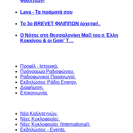
Φιλίππων!
Lava - Τα πράματά σου
Το 3ο BREVET ΦΙΛΙΠΠΩΝ έρχεται!..
Ο Νότης στη Θεσσαλονίκη Μαζί του η Έλλη
Κοκκίνου & οι Goin' T…
Προφίλ - Ιστορικό.
Πρόγραμμα Ραδιοφώνου.
Ραδιοφωνικοί Παραγωγοί.
Εκδηλώσεις Ράδιο Energy.
Διαφήμιση.
Επικοινωνία.
Νέα Καλλιτεχνών.
Νέες Κυκλοφορίες.
Νέες Κυκλοφορίες (International).
Εκδηλώσεις - Events.