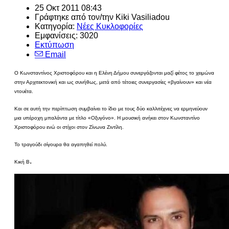
25 Οκτ 2011 08:43
Γράφτηκε από τον/την Kiki Vasiliadou
Κατηγορία:
Νέες Κυκλοφορίες
Εμφανίσεις: 3020
Εκτύπωση
Email
Ο Κωνσταντίνος Χριστοφόρου και η Ελένη Δήμου συνεργάζονται μαζί φέτος το χειμώνα
στην Αρχιτεκτονική και ως συνήθως, μετά από τέτοιες συνεργασίες «βγαίνουν» και νέα
ντουέτα.
Και σε αυτή την περίπτωση συμβαίνει το ίδιο με τους δύο καλλιτέχνες να ερμηνεύουν
μια υπέροχη μπαλάντα με τίτλο «Οξυγόνο». Η μουσική ανήκει στον Κωνσταντίνο
Χριστοφόρου ενώ οι στίχοι στον Ζίνωνα Ζιντίλη.
Το τραγούδι σίγουρα θα αγαπηθεί πολύ.
.
Κική Β