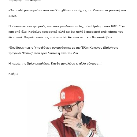
«Το μυαλό μου γυρνάει» από τον Υποχθόνιο, σε στίχους του ίδιου και σε μουσική του
Skive.
Πρόκειται για ένα τραγούδι, που ούτε μπαλάντα το λες, ούτε Hip-hop, ούτε R&B. Έχει
κάτι από όλα. Καθολου κουραστικό αλλά και όχι πολύ διαφορετικό από κάποιο του
ίδιου στυλ. Παρ'όλα αυτά μας αρέσει πολύ. Ακούστε το… και θα καταλάβετε.
*Θυμίζουμε πως ο Υποχθόνιος συνεργάστηκε με την Έλλη Κοκκίνου (Spicy) στο
τραγούδι "Όντως" που έγινε διασκευή από τον ίδιο.
Η παρέα της Spicy μεγαλώνει. Και θα μεγαλώσει κι άλλο σύντομα…!
Κική Β.