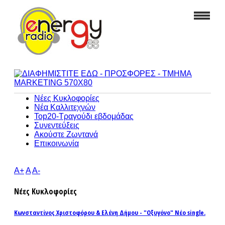
Νέες Κυκλοφορίες
Νέα Καλλιτεχνών
Top20-Τραγούδι εβδομάδας
Συνεντεύξεις
Ακούστε Ζωντανά
Επικοινωνία
A+
A
A-
Νέες Κυκλοφορίες
Κωνσταντίνος Χριστοφόρου & Ελένη Δήμου - "Οξυγόνο" Νέο single.