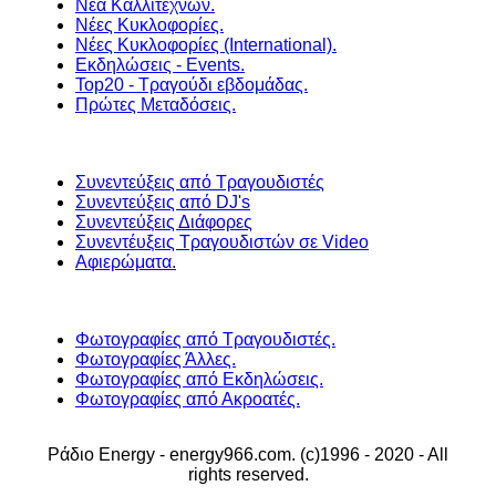
Νέα Καλλιτεχνών.
Νέες Κυκλοφορίες.
Νέες Κυκλοφορίες (International).
Εκδηλώσεις - Events.
Top20 - Τραγούδι εβδομάδας.
Πρώτες Μεταδόσεις.
Συνεντεύξεις από Τραγουδιστές
Συνεντεύξεις από DJ's
Συνεντεύξεις Διάφορες
Συνεντέυξεις Τραγουδιστών σε Video
Αφιερώματα.
Φωτογραφίες από Τραγουδιστές.
Φωτογραφίες Άλλες.
Φωτογραφίες από Εκδηλώσεις.
Φωτογραφίες από Ακροατές.
Ράδιο Energy - energy966.com. (c)1996 - 2020 - All
rights reserved.