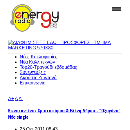
Νέες Κυκλοφορίες
Νέα Καλλιτεχνών
Top20-Τραγούδι εβδομάδας
Συνεντεύξεις
Ακούστε Ζωντανά
Επικοινωνία
A+
A
A-
Κωνσταντίνος Χριστοφόρου & Ελένη Δήμου - "Οξυγόνο"
Νέο single.
25 Οκτ 2011 08:43