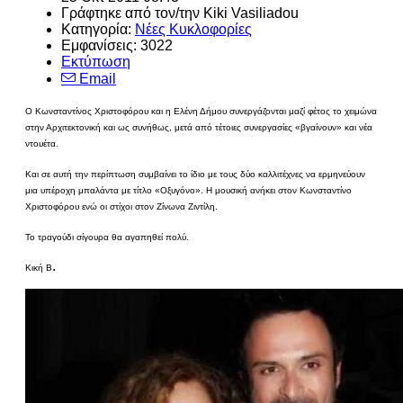
Γράφτηκε από τον/την
Kiki Vasiliadou
Κατηγορία:
Νέες Κυκλοφορίες
Εμφανίσεις: 3022
Εκτύπωση
Email
Ο Κωνσταντίνος Χριστοφόρου και η Ελένη Δήμου συνεργάζονται μαζί φέτος το χειμώνα
στην Αρχιτεκτονική και ως συνήθως, μετά από τέτοιες συνεργασίες «βγαίνουν» και νέα
ντουέτα.
Και σε αυτή την περίπτωση συμβαίνει το ίδιο με τους δύο καλλιτέχνες να ερμηνεύουν
μια υπέροχη μπαλάντα με τίτλο «Οξυγόνο». Η μουσική ανήκει στον Κωνσταντίνο
Χριστοφόρου ενώ οι στίχοι στον Ζίνωνα Ζιντίλη.
Το τραγούδι σίγουρα θα αγαπηθεί πολύ.
.
Κική Β