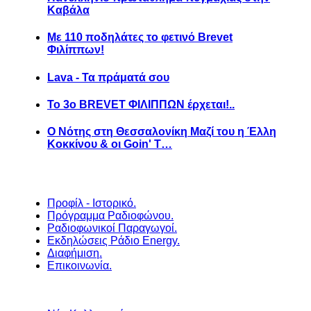
Καβάλα
Με 110 ποδηλάτες το φετινό Brevet
Φιλίππων!
Lava - Τα πράματά σου
Το 3ο BREVET ΦΙΛΙΠΠΩΝ έρχεται!..
Ο Νότης στη Θεσσαλονίκη Μαζί του η Έλλη
Κοκκίνου & οι Goin' T…
Προφίλ - Ιστορικό.
Πρόγραμμα Ραδιοφώνου.
Ραδιοφωνικοί Παραγωγοί.
Εκδηλώσεις Ράδιο Energy.
Διαφήμιση.
Επικοινωνία.